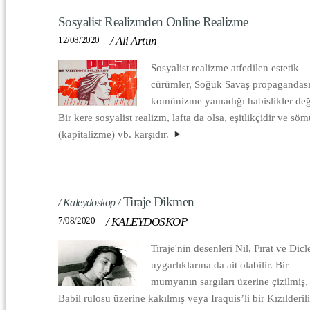
Sosyalist Realizmden Online Realizme
12/08/2020
/
Ali Artun
Sosyalist realizme atfedilen estetik
cürümler, Soğuk Savaş propagandas
komünizme yamadığı habislikler deği
Bir kere sosyalist realizm, lafta da olsa, eşitlikçidir ve sö
(kapitalizme) vb. karşıdır.
Tiraje Dikmen
/ Kaleydoskop /
7/08/2020
/
KALEYDOSKOP
Tiraje'nin desenleri Nil, Fırat ve Dicl
uygarlıklarına da ait olabilir. Bir
mumyanın sargıları üzerine çizilmiş, 
Babil rulosu üzerine kakılmış veya Iraquis’li bir Kızılderil