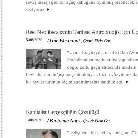
savaş mesajı gibi bir ağaç kabuğuna oyulmuş olabilecekle
seziyoruz.
Reel Neoliberalizmin Tarihsel Antropolojisi İçin Ü
5/08/2020
/
Loïc Wacquant
,
Çeviri: Elçin Gen
“Uzun 16. yüzyıl”, nasıl ki Batı Avr
feodalizmden merkantilist kapitaliz
doğru zorlu geçiş sürecinde modern
Leviathan’ın doğuşuna şahit olduysa, bizim yüzyılımız da
bir devlet türünün biçimlendirilmesine tanıklık etti.
Kapitalist Gerçekçiliğin Çözülüşü
1/08/2020
/
Benjamin Noys
,
Çeviri: Elçin Gen
“Delişmen” bir cevher, “delişmen” b