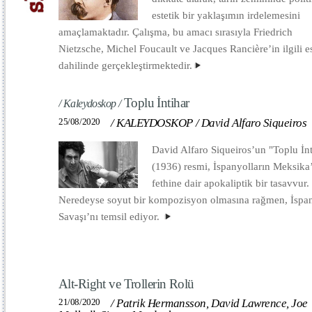
estetik bir yaklaşımın irdelemesini
amaçlamaktadır. Çalışma, bu amacı sırasıyla Friedrich
Nietzsche, Michel Foucault ve Jacques Rancière’in ilgili es
dahilinde gerçekleştirmektedir.
Toplu İntihar
/ Kaleydoskop /
25/08/2020
/
KALEYDOSKOP
/
David Alfaro Siqueiros
David Alfaro Siqueiros’un "Toplu İnt
(1936) resmi, İspanyolların Meksika
fethine dair apokaliptik bir tasavvur.
Neredeyse soyut bir kompozisyon olmasına rağmen, İspa
Savaşı’nı temsil ediyor.
Alt-Right ve Trollerin Rolü
21/08/2020
/
Patrik Hermansson, David Lawrence, Joe