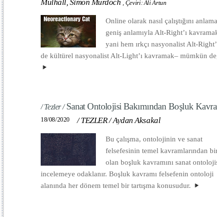
Mulhall, Simon Murdoch
,
Çeviri: Ali Artun
Online olarak nasıl çalıştığını anlam
geniş anlamıyla Alt-Right’ı kavrama
yani hem ırkçı nasyonalist Alt-Right
de kültürel nasyonalist Alt-Light’ı kavramak– mümkün değ
Sanat Ontolojisi Bakımından Boşluk Kavr
/ Tezler /
18/08/2020
/
TEZLER
/
Aydan Aksakal
Bu çalışma, ontolojinin ve sanat
felsefesinin temel kavramlarından bir
olan boşluk kavramını sanat ontoloji
incelemeye odaklanır. Boşluk kavramı felsefenin ontoloji
alanında her dönem temel bir tartışma konusudur.