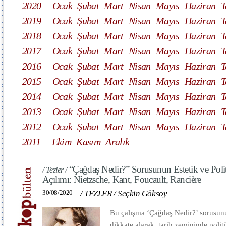
2020
Ocak
Şubat
Mart
Nisan
Mayıs
Haziran
T
2019
Ocak
Şubat
Mart
Nisan
Mayıs
Haziran
T
2018
Ocak
Şubat
Mart
Nisan
Mayıs
Haziran
T
2017
Ocak
Şubat
Mart
Nisan
Mayıs
Haziran
T
2016
Ocak
Şubat
Mart
Nisan
Mayıs
Haziran
T
2015
Ocak
Şubat
Mart
Nisan
Mayıs
Haziran
T
2014
Ocak
Şubat
Mart
Nisan
Mayıs
Haziran
T
2013
Ocak
Şubat
Mart
Nisan
Mayıs
Haziran
T
2012
Ocak
Şubat
Mart
Nisan
Mayıs
Haziran
T
2011
Ekim
Kasım
Aralık
“Çağdaş Nedir?” Sorusunun Estetik ve Poli
/ Tezler /
Açılımı: Nietzsche, Kant, Foucault, Rancière
30/08/2020
/
TEZLER
/
Seçkin Göksoy
Bu çalışma ‘Çağdaş Nedir?’ sorusun
dikkate alarak, tarih zemininde polit