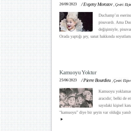
26/09/2023
/
Evgeny Morozov
,
Çeviri: Elçi
Duchamp’ın eserind
pisuvardı. Ama Duc
değişimiyle, pisuva
Orada yaptığı şey, sanat hakkında soyutlam
Kamuoyu Yoktur
25/06/2023
/
Pierre Bourdieu
,
Çeviri: Elçin
Kamuoyu yoklaması
aracıdır; belki de e
sayıdaki kişisel ka
“kamuoyu” diye bir şeyin var olduğu yanıls