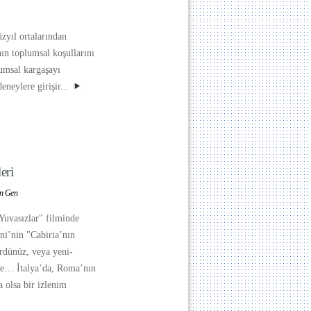
üzyıl ortalarından
ının toplumsal koşullarını
lumsal kargaşayı
eneylere girişir...
eri
in Gen
"Yuvasızlar" filminde
ini’nin "Cabiria’nın
rdünüz, veya yeni-
nde… İtalya’da, Roma’nın
 olsa bir izlenim