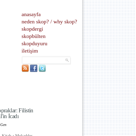
anasayfa
neden skop?
/
why skop?
skopdergi
skopbülten
skopduyuru
iletişim
raklar: Filistin
l'in İcadı
n Gen
i, Kitab-ı Mukaddes