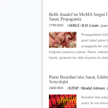
Refik Anadol’un MoMA Sergisi Üz
Sanat, Propaganda
17/03/2023
/
SERGİ
/
R.H. Lossin
,
Çeviri
Propagandanın kötü
genel kabul gören b
propaganda her zam
kılığında karşımıza çıkmaz. Bazen, makine
büyük, görkemli bir iddia biçimini de alabil
Pierre Bourdieu’nün Sanat, Edebiya
Sosyolojisi
24/02/2023
/
KİTAP
/
Randal Johnson
,
Ç
Bourdieu’nün çokyön
analiz ile son derec