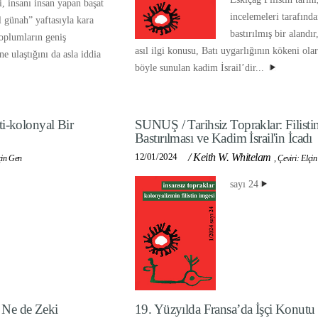
i, insanı insan yapan başat
incelemeleri tarafında
 günah” yaftasıyla kara
bastırılmış bir alandır
oplumların geniş
asıl ilgi konusu, Batı uygarlığının kökeni ola
e ulaştığını da asla iddia
böyle sunulan kadim İsrail’dir...
i-kolonyal Bir
SUNUŞ / Tarihsiz Topraklar: Filisti
Bastırılması ve Kadim İsrail'in İcadı
12/01/2024
/
Keith W. Whitelam
çin Gen
,
Çeviri: Elçi
sayı 24
 Ne de Zeki
19. Yüzyılda Fransa’da İşçi Konutu