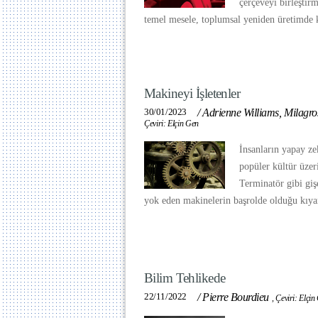
çerçeveyi birleştirm
temel mesele, toplumsal yeniden üretimde 
Makineyi İşletenler
30/01/2023
/
Adrienne Williams, Milagro
Çeviri: Elçin Gen
İnsanların yapay ze
popüler kültür üzer
Terminatör gibi gişe
yok eden makinelerin başrolde olduğu kıya
Bilim Tehlikede
22/11/2022
/
Pierre Bourdieu
,
Çeviri: Elçin