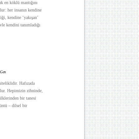
uk en köklü mantığını
lur: her insanın kendine
tiği, kendine ‘yakışan’
evle kendini tanımladığı
n Gen
iteliklidir. Hafızada
olur. Hepimizin zihninde,
ilklerinden bir tanesi
üntü – dilsel bir