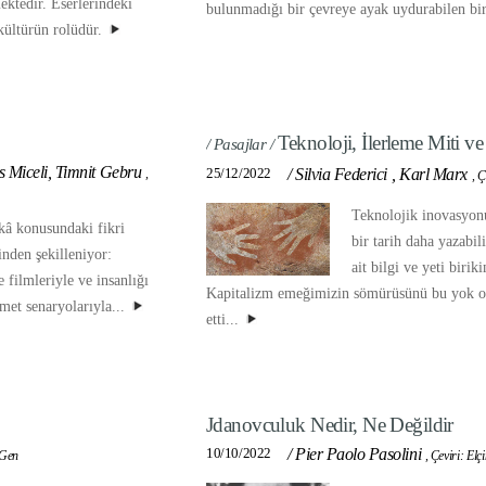
ektedir. Eserlerindeki
bulunmadığı bir çevreye ayak uydurabilen bir 
kültürün rolüdür.
Teknoloji, İlerleme Miti ve
/ Pasajlar /
s Miceli, Timnit Gebru
25/12/2022
/
Silvia Federici
,
Karl Marx
,
,
Ç
Teknolojik inovasyonu
kâ konusundaki fikri
bir tarih daha yazabil
inden şekilleniyor:
ait bilgi ve yeti birik
 filmleriyle ve insanlığı
Kapitalizm emeğimizin sömürüsünü bu yok ol
met senaryolarıyla...
etti...
Jdanovculuk Nedir, Ne Değildir
10/10/2022
/
Pier Paolo Pasolini
 Gen
,
Çeviri: Elç