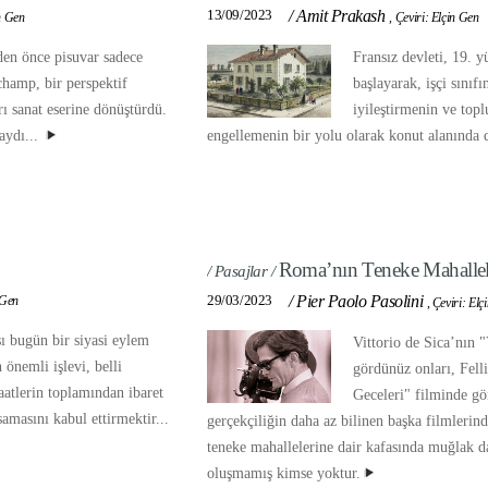
13/09/2023
/
Amit Prakash
n Gen
,
Çeviri: Elçin Gen
en önce pisuvar sadece
Fransız devleti, 19. y
hamp, bir perspektif
başlayarak, işçi sınıf
rı sanat eserine dönüştürdü.
iyileştirmenin ve top
aydı...
engellemenin bir yolu olarak konut alanında d
Roma’nın Teneke Mahallel
/ Pasajlar /
29/03/2023
/
Pier Paolo Pasolini
 Gen
,
Çeviri: Elç
 bugün bir siyasi eylem
Vittorio de Sica’nın 
n önemli işlevi, belli
gördünüz onları, Fell
naatlerin toplamından ibaret
Geceleri" filminde gö
amasını kabul ettirmektir...
gerçekçiliğin daha az bilinen başka filmleri
teneke mahallelerine dair kafasında muğlak da
oluşmamış kimse yoktur.