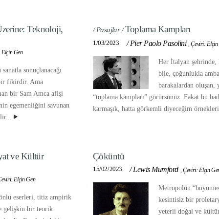
erine: Teknoloji,
Toplama Kampları
/ Pasajlar /
1/03/2023
/
Pier Paolo Pasolini
,
Çeviri: Elçi
: Elçin Gen
Her İtalyan şehrinde,
 sanatla sonuçlanacağı
bile, çoğunlukla amba
ir fikirdir. Ama
barakalardan oluşan, 
an bir Sam Amca afişi
“toplama kampları” görürsünüz. Fakat bu hadi
nin egemenliğini savunan
karmaşık, hatta görkemli diyeceğim örnekleri
ir...
t ve Kültür
Çöküntü
15/02/2023
/
Lewis Mumford
,
Çeviri: Elçin Ge
eviri: Elçin Gen
Metropolün “büyümesi
lü eserleri, titiz ampirik
kesintisiz bir proletar
e gelişkin bir teorik
yeterli doğal ve kültü