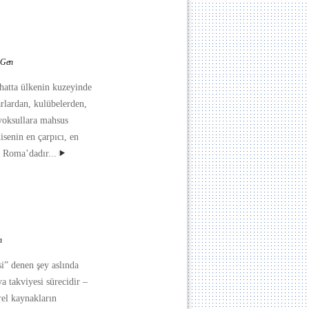
n Gen
 hatta ülkenin kuzeyinde
rlardan, kulübelerden,
yoksullara mahsus
senin en çarpıcı, en
 Roma’dadır...
n
” denen şey aslında
ya takviyesi sürecidir –
rel kaynakların