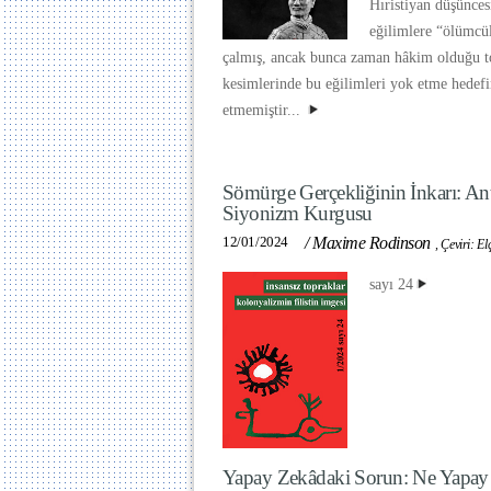
Hıristiyan düşünces
eğilimlere “ölümcül
çalmış, ancak bunca zaman hâkim olduğu t
kesimlerinde bu eğilimleri yok etme hedefin
etmemiştir...
Sömürge Gerçekliğinin İnkarı: Ant
Siyonizm Kurgusu
12/01/2024
/
Maxime Rodinson
,
Çeviri: El
sayı 24
Yapay Zekâdaki Sorun: Ne Yapay