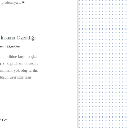
proletarya...
 İnsanın Özerkliği
eviri: Elçin Gen
n tarihine koşut başka
iriz: kapitalizm öncesine
imimizin yok oluş tarihi.
uşun üzerinde tesis
in Gen