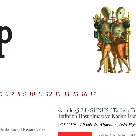
5
6
7
8
9
10
11
12
13
14
15
16
17
skopdergi 24 / SUNUŞ / Tarihsiz Top
Tarihinin Bastırılması ve Kadim İsrai
12/01/2024
/
Keith W. Whitelam
,
Çeviri: Elçi
le iki bin yıl hayatta kalan
Eskiçağ Filistin tarih