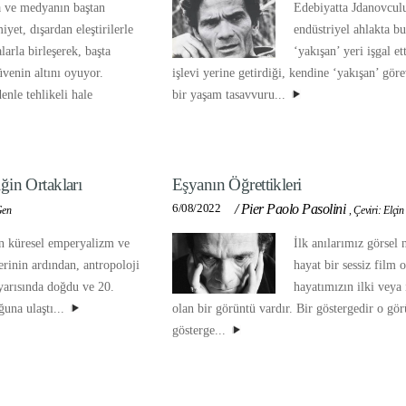
 ve medyanın baştan
Edebiyatta Jdanovcul
iyet, dışardan eleştirilerle
endüstriyel ahlakta bu
arla birleşerek, başta
‘yakışan’ yeri işgal et
venin altını oyuyor.
işlevi yerine getirdiği, kendine ‘yakışan’ gör
nle tehlikeli hale
bir yaşam tasavvuru...
ğin Ortakları
Eşyanın Öğrettikleri
6/08/2022
/
Pier Paolo Pasolini
Gen
,
Çeviri: Elçi
in küresel emperyalizm ve
İlk anılarımız görsel n
erinin ardından, antropoloji
hayat bir sessiz film 
 yarısında doğdu ve 20.
hayatımızın ilki veya 
ğuna ulaştı...
olan bir görüntü vardır. Bir göstergedir o gör
gösterge...