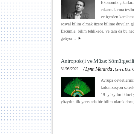
Ekonomik çıkarlara
çıkarmalarına teslim
ve içerden karalamal
sosyal bilim olmak üzere bilime duyulan gü
Ezcümle, bilim tehlikede, ve tam da bu nede
geliyor...
Antropoloji ve Müze: Sömürgecili
31/08/2022
/
Lynn Maranda
,
Çeviri: Elçin 
Avrupa devletlerin
kolonizasyon seferl
19. yüzyılın ikinci
yüzyılın ilk yarısında bir bilim olarak doru