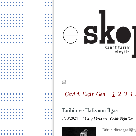
Çeviri: Elçin Gen
1
2
3
4
Tarihin ve Hafızanın İlgası
5/03/2024
/
Guy Debord
,
Çeviri: Elçin Gen
Bütün direngenliğiy