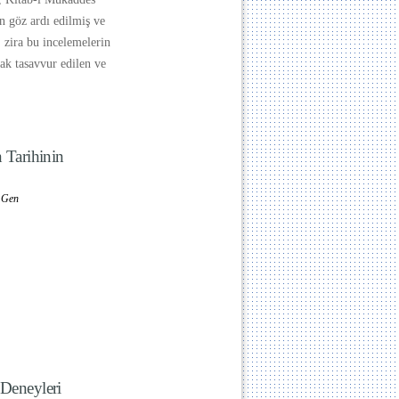
n göz ardı edilmiş ve
, zira bu incelemelerin
rak tasavvur edilen ve
n Tarihinin
n Gen
 Deneyleri