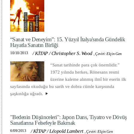
“Sanat ve Deneyim”: 15. Yüzyıl İtalya'sında Gündelik
Hayatla Sanatın Birliği
10/10/2013
/
KİTAP
/
Christopher S. Wood
,
Çeviri: Elçin Gen
“Sanat tarihinde para çok önemlidir.”
1972 yılında herkes, Rönesans resmi
üzerine kaleme alınmış ilmî bir eserin ilk
sayfasında okuduğu bu sarih ve dobra cümle karşısında
şaşkınlığa uğradı.
"Bedenin Düşünceleri": Japon Dans, Tiyatro ve Dövüş
Sanatlarına Felsefeyle Bakmak
6/09/2013
/
KİTAP
/
Léopold Lambert
,
Çeviri: Elçin Gen