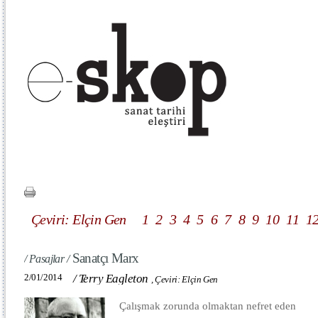
Çeviri: Elçin Gen
1
2
3
4
5
6
7
8
9
10
11
1
Sanatçı Marx
/ Pasajlar /
2/01/2014
/
Terry Eagleton
,
Çeviri: Elçin Gen
Çalışmak zorunda olmaktan nefret eden