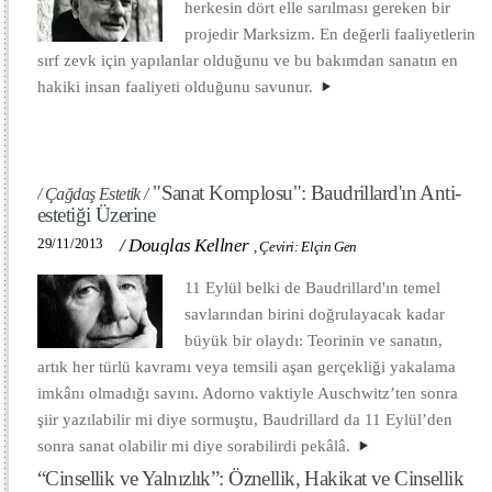
herkesin dört elle sarılması gereken bir
projedir Marksizm. En değerli faaliyetlerin
sırf zevk için yapılanlar olduğunu ve bu bakımdan sanatın en
hakiki insan faaliyeti olduğunu savunur.
"Sanat Komplosu": Baudrillard'ın Anti-
/ Çağdaş Estetik /
estetiği Üzerine
29/11/2013
/
Douglas Kellner
,
Çeviri: Elçin Gen
11 Eylül belki de Baudrillard'ın temel
savlarından birini doğrulayacak kadar
büyük bir olaydı: Teorinin ve sanatın,
artık her türlü kavramı veya temsili aşan gerçekliği yakalama
imkânı olmadığı savını. Adorno vaktiyle Auschwitz’ten sonra
şiir yazılabilir mi diye sormuştu, Baudrillard da 11 Eylül’den
sonra sanat olabilir mi diye sorabilirdi pekâlâ.
“Cinsellik ve Yalnızlık”: Öznellik, Hakikat ve Cinsellik