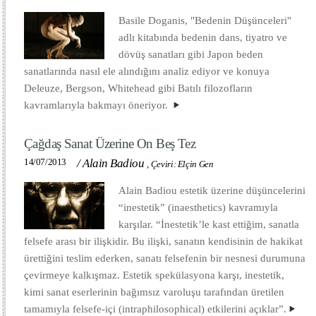
Basile Doganis, "Bedenin Düşünceleri"
adlı kitabında bedenin dans, tiyatro ve
dövüş sanatları gibi Japon beden
sanatlarında nasıl ele alındığını analiz ediyor ve konuya
Deleuze, Bergson, Whitehead gibi Batılı filozofların
kavramlarıyla bakmayı öneriyor.
Çağdaş Sanat Üzerine On Beş Tez
14/07/2013
/
Alain Badiou
,
Çeviri: Elçin Gen
Alain Badiou estetik üzerine düşüncelerini
“inestetik” (inaesthetics) kavramıyla
karşılar. “İnestetik’le kast ettiğim, sanatla
felsefe arası bir ilişkidir. Bu ilişki, sanatın kendisinin de hakikat
ürettiğini teslim ederken, sanatı felsefenin bir nesnesi durumuna
çevirmeye kalkışmaz. Estetik spekülasyona karşı, inestetik,
kimi sanat eserlerinin bağımsız varoluşu tarafından üretilen
tamamıyla felsefe-içi (intraphilosophical) etkilerini açıklar”.