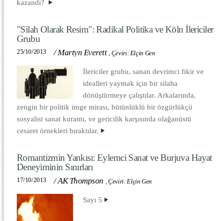
kazandı?
"Silah Olarak Resim": Radikal Politika ve Köln İlericiler
Grubu
25/10/2013
/
Martyn Everett
,
Çeviri: Elçin Gen
İlericiler grubu, sanatı devrimci fikir ve
idealleri yaymak için bir silaha
dönüştürmeye çalıştılar. Arkalarında,
zengin bir politik imge mirası, bütünlüklü bir özgürlükçü
sosyalist sanat kuramı, ve gericilik karşısında olağanüstü
cesaret örnekleri bıraktılar.
Romantizmin Yankısı: Eylemci Sanat ve Burjuva Hayat
Deneyiminin Sınırları
17/10/2013
/
AK Thompson
,
Çeviri: Elçin Gen
Sayı 5