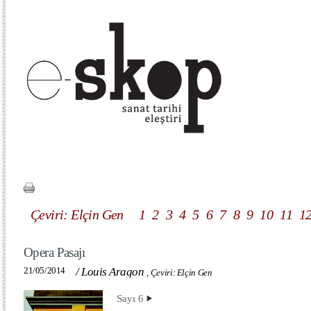
Çeviri: Elçin Gen
1
2
3
4
5
6
7
8
9
10
11
1
Opera Pasajı
21/05/2014
/
Louis Aragon
,
Çeviri: Elçin Gen
Sayı 6