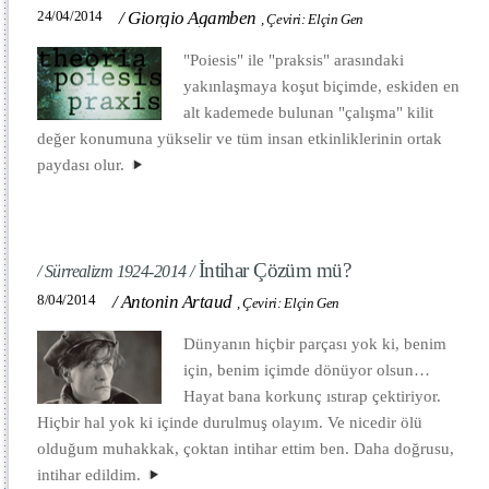
24/04/2014
/
Giorgio Agamben
,
Çeviri: Elçin Gen
"Poiesis" ile "praksis" arasındaki
yakınlaşmaya koşut biçimde, eskiden en
alt kademede bulunan "çalışma" kilit
değer konumuna yükselir ve tüm insan etkinliklerinin ortak
paydası olur.
İntihar Çözüm mü?
/ Sürrealizm 1924-2014 /
8/04/2014
/
Antonin Artaud
,
Çeviri: Elçin Gen
Dünyanın hiçbir parçası yok ki, benim
için, benim içimde dönüyor olsun…
Hayat bana korkunç ıstırap çektiriyor.
Hiçbir hal yok ki içinde durulmuş olayım. Ve nicedir ölü
olduğum muhakkak, çoktan intihar ettim ben. Daha doğrusu,
intihar edildim.