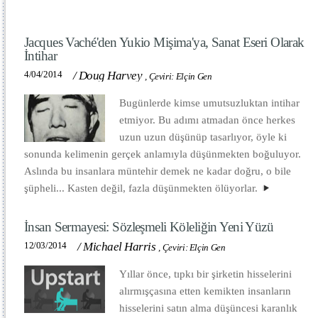
Jacques Vaché'den Yukio Mişima'ya, Sanat Eseri Olarak
İntihar
4/04/2014
/
Doug Harvey
,
Çeviri: Elçin Gen
Bugünlerde kimse umutsuzluktan intihar
etmiyor. Bu adımı atmadan önce herkes
uzun uzun düşünüp tasarlıyor, öyle ki
sonunda kelimenin gerçek anlamıyla düşünmekten boğuluyor.
Aslında bu insanlara müntehir demek ne kadar doğru, o bile
şüpheli... Kasten değil, fazla düşünmekten ölüyorlar.
İnsan Sermayesi: Sözleşmeli Köleliğin Yeni Yüzü
12/03/2014
/
Michael Harris
,
Çeviri: Elçin Gen
Yıllar önce, tıpkı bir şirketin hisselerini
alırmışçasına etten kemikten insanların
hisselerini satın alma düşüncesi karanlık