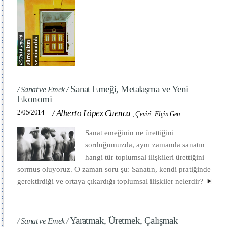
Sanat Emeği, Metalaşma ve Yeni
/ Sanat ve Emek /
Ekonomi
2/05/2014
/
Alberto López Cuenca
,
Çeviri: Elçin Gen
Sanat emeğinin ne ürettiğini
sorduğumuzda, aynı zamanda sanatın
hangi tür toplumsal ilişkileri ürettiğini
sormuş oluyoruz. O zaman soru şu: Sanatın, kendi pratiğinde
gerektirdiği ve ortaya çıkardığı toplumsal ilişkiler nelerdir?
Yaratmak, Üretmek, Çalışmak
/ Sanat ve Emek /