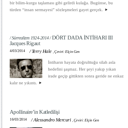
bir bilim-kurgu taşlaması gibi gelirdi kulağa. Bugünse, bu
türden “insan sermayesi” sözleşmeleri gayet gerçek.
DÖRT DADA İNTİHARI III
/ Sürrealizm 1924-2014 /
Jacques Rigaut
4/03/2014
/
Terry Hale
,
Çeviri: Elçin Gen
İntiharın hayata doğrulttuğu silah asla
hedefini şaşmaz. Her şeyi yakıp yıkan
irade geçip gittikten sonra geride ne enkaz
kalır ne yıkıntı.
Apollinaire’in Katledilişi
16/03/2014
/
Alessandro Mercuri
,
Çeviri: Elçin Gen