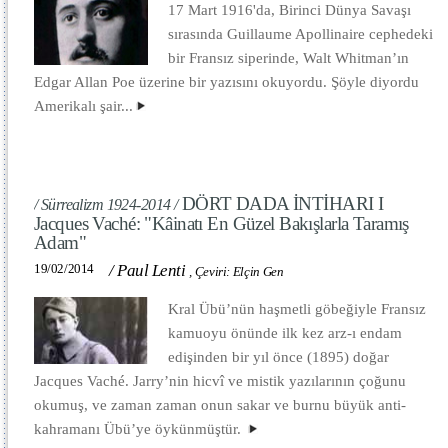
17 Mart 1916'da, Birinci Dünya Savaşı
sırasında Guillaume Apollinaire cephedeki
bir Fransız siperinde, Walt Whitman’ın
Edgar Allan Poe üzerine bir yazısını okuyordu. Şöyle diyordu
Amerikalı şair...
DÖRT DADA İNTİHARI I
/ Sürrealizm 1924-2014 /
Jacques Vaché: "Kâinatı En Güzel Bakışlarla Taramış
Adam"
19/02/2014
/
Paul Lenti
,
Çeviri: Elçin Gen
Kral Übü’nün haşmetli göbeğiyle Fransız
kamuoyu önünde ilk kez arz-ı endam
edişinden bir yıl önce (1895) doğar
Jacques Vaché. Jarry’nin hicvî ve mistik yazılarının çoğunu
okumuş, ve zaman zaman onun sakar ve burnu büyük anti-
kahramanı Übü’ye öykünmüştür.