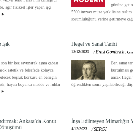
. yüzyıl sonu Paris’inin çamaşırcı
gününe getird
e, ağır fiziksel işler yapan işçi
5500 imzayı müze yetkilisine tesli
.
sorumluluğunu yerine getirmeye çağır
 Işık
Hegel ve Sanat Tarihi
13/12/2023
/
Ernst Gombrich
,
Çevi
ı son bir kez savunarak aşma çabası
Ben sanat ta
arok estetik ve felsefede kolayca
kurtulması g
ebilecek boşluk korkusu en belirgin
ancak Hegel’
ünür, hayatı boyunca madde ve ruhlar
öğrendikten sonra yapılabileceği dü
.
ndırmak: Ankara’da Konut
İnşa Edilmeyen Mimarlığın Ya
i Dönüşümü
4/12/2023
/
SERGİ