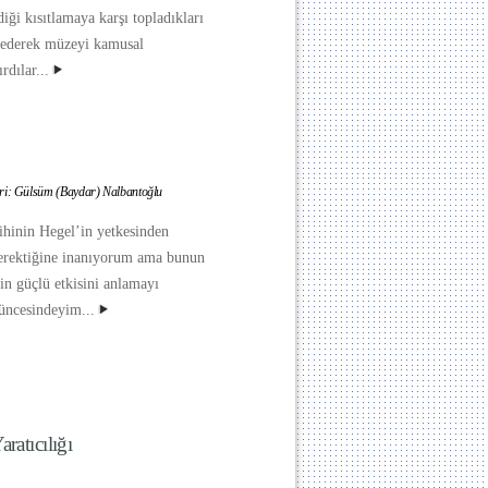
iği kısıtlamaya karşı topladıkları
m ederek müzeyi kamusal
dılar...
ri: Gülsüm (Baydar) Nalbantoğlu
rihinin Hegel’in yetkesinden
erektiğine inanıyorum ama bunun
in güçlü etkisini anlamayı
şüncesindeyim...
ratıcılığı