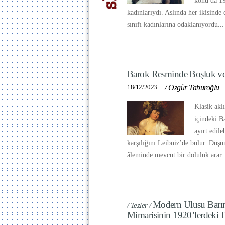
konu da 19
kadınlarıydı. Aslında her ikisinde d
sınıfı kadınlarına odaklanıyordu..
Barok Resminde Boşluk ve
18/12/2023
/
Özgür Taburoğlu
Klasik akl
içindeki B
ayırt edil
karşılığını Leibniz’de bulur. Düş
âleminde mevcut bir doluluk arar
Modern Ulusu Barı
/ Tezler /
Mimarisinin 1920’lerdek