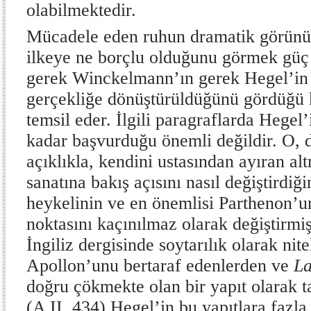
olabilmektedir.
Mücadele eden ruhun dramatik görünü
ilkeye ne borçlu olduğunu görmek güç 
gerek Winckelmann’ın gerek Hegel’in
gerçekliğe dönüştürüldüğünü gördüğü kl
temsil eder. İlgili paragraflarda Hege
kadar başvurduğu önemli değildir. O, d
açıklıkla, kendini ustasından ayıran al
sanatına bakış açısını nasıl değiştirdi
heykelinin ve en önemlisi Parthenon’u
noktasını kaçınılmaz olarak değiştirmişt
İngiliz dergisinde soytarılık olarak ni
Apollon’unu bertaraf edenlerden ve
L
doğru çökmekte olan bir yapıt olarak t
(A II, 434) Hegel’in bu yapıtlara fazl