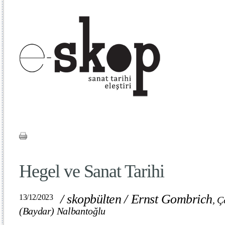
Hegel ve Sanat Tarihi
/
skopbülten
/
Ernst Gombrich
13/12/2023
,
Ç
(Baydar) Nalbantoğlu