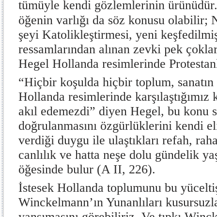
tümüyle kendi gözlemlerinin ürünüdür.
öğenin varlığı da söz konusu olabilir; 
şeyi Katolikleştirmesi, yeni keşfedilmiş
ressamlarından alınan zevki pek çokları
Hegel Hollanda resimlerinde Protestanlı
“Hiçbir koşulda hiçbir toplum, sanatın 
Hollanda resimlerinde karşılaştığımız 
akıl edemezdi” diyen Hegel, bu konu 
doğrulanmasını özgürlüklerini kendi e
verdiği duygu ile ulaştıkları refah, rah
canlılık ve hatta neşe dolu gündelik y
öğesinde bulur (A II, 226).
İstesek Hollanda toplumunu bu yüceltiş
Winckelmann’ın Yunanlıları kusursuzla
yansımasını görebiliriz. Ve tıpkı Winc