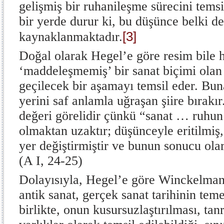
gelişmiş bir ruhanileşme sürecini tems
bir yerde durur ki, bu düşünce belki d
[3]
kaynaklanmaktadır.
Doğal olarak Hegel’e göre resim bil
‘maddeleşmemiş’ bir sanat biçimi ola
geçilecek bir aşamayı temsil eder. Bu
yerini saf anlamla uğraşan şiire bırakı
değeri görelidir çünkü “sanat … ruhun
olmaktan uzaktır; düşünceyle eritilmiş,
yer değiştirmiştir ve bunun sonucu olar
(A I, 24-25)
Dolayısıyla, Hegel’e göre Winckelman
antik sanat, gerçek sanat tarihinin tem
birlikte, onun kusursuzlaştırılması, tanr