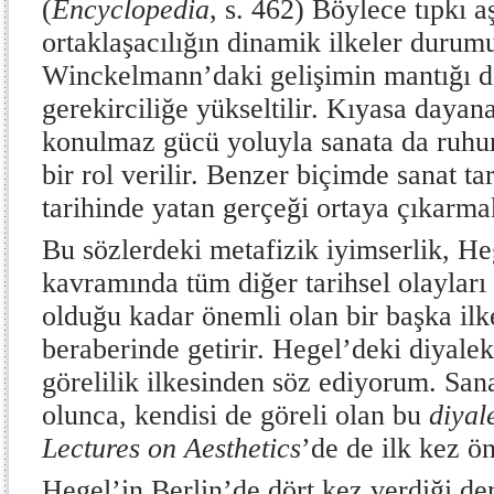
(
Encyclopedia
, s. 462) Böylece tıpkı a
ortaklaşacılığın dinamik ilkeler durumu
Winckelmann’daki gelişimin mantığı d
gerekirciliğe yükseltilir. Kıyasa dayan
konulmaz gücü yoluyla sanata da ruhu
bir rol verilir. Benzer biçimde sanat t
tarihinde yatan gerçeği ortaya çıkarma
Bu sözlerdeki metafizik iyimserlik, Heg
kavramında tüm diğer tarihsel olaylar
olduğu kadar önemli olan bir başka ilk
beraberinde getirir. Hegel’deki diyalek
görelilik
ilkesinden söz ediyorum. Sana
olunca, kendisi de göreli olan bu
diyale
Lectures on Aesthetics
’de
de ilk kez ö
Hegel’in Berlin’de dört kez verdiği der