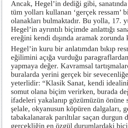
Ancak, Hegel’in dediği gibi, sanatın
tüm yolları kullanan ‘gerçek ressam’ bi
olanakları bulmaktadır. Bu yolla, 17. 
Hegel’in ayrıntılı biçimde anlattığı san
ereğini kendi dışında aramak zorunda 
Hegel’in kuru bir anlatımdan bıkıp res
eğilimini açığa vurduğu paragraflarda
yapmaya değer. Kavramsal tartışmalard
buralarda yerini gerçek bir sevecenliğe
yeterlidir: “Klasik Sanat, kendi ideali
somut olana biçim verirken, burada d
ifadeleri yakalanıp gözümüzün önüne ser
şelale, okyanusun köpüren dalgaları, g
tabakalanarak parıltılar saçan durgun 
gerçekliğin en özgül durumlardaki biçi