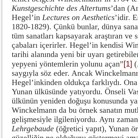
Kunstgeschichte des Altertums
’dan (An
Hegel’in
Lectures on Aesthetics
’idir. 
1820-1829). Çünkü bunlar, dünya sanat
tüm sanatları kapsayarak araştıran ve s
çabaları içerirler. Hegel’in kendisi 
tarihi alanında yeni bir uyarı getirebil
[1]
yepyeni yöntemlerin yolunu açan”
(
saygıyla söz eder. Ancak Winckelmann
Hegel’inkinden oldukça farklıydı. Ona
Yunan ülküsünde yatıyordu. Önseli Vas
ülkünün yeniden doğuşu konusunda yaz
Winckelmann da bu örnek sanatın mut
gelişmesiyle ilgileniyordu. Aynı zaman
Lehrgebaude
(öğretici yapıt), Yunan ö
güzelliğin ne olduğunu göstermeyi am