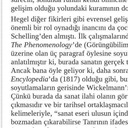
gelişim olduğu yolundaki kuramının do
Hegel diğer fikirleri gibi evrensel geli
önemli bir rol oynadığı inancını da ço
Schelling’den almıştı. İlk çalışmalarınd
The Phenomenology
’de (Görüngübilim
üzerine olan üç paragraf öylesine soyu
anlatılmıştır ki, burada sanatın gerçek 
Ancak bana öyle geliyor ki, daha sonr
Encylopedia
’da (1817) olduğu gibi, bu
soyutlamaların gerisinde Wickelmann’ın
Çünkü burada da sanat ilahi olanın gö
çıkmasıdır ve bir tarihsel ortaklaşmacıl
kelimeleriyle, “sanat eseri ulusun içind
bozmadan çıkarabilirse Tanrının ifadesi