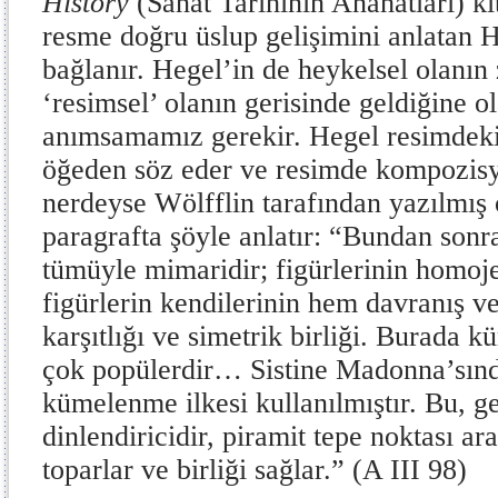
History
(Sanat Tarihinin Anahatları) k
resme doğru üslup gelişimini anlatan H
bağlanır. Hegel’in de heykelsel olanın
‘resimsel’ olanın gerisinde geldiğine o
anımsamamız gerekir. Hegel resimdeki 
öğeden söz eder ve resimde kompozisy
nerdeyse Wölfflin tarafından yazılmış 
paragrafta şöyle anlatır: “Bundan sonr
tümüyle mimaridir; figürlerinin homoje
figürlerin kendilerinin hem davranış v
karşıtlığı ve simetrik birliği. Burada 
çok popülerdir… Sistine Madonna’sında
kümelenme ilkesi kullanılmıştır. Bu, g
dinlendiricidir, piramit tepe noktası ar
toparlar ve birliği sağlar.” (A III 98)