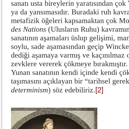
sanatı usta bireylerin yaratısından ço
ya da yansımasıdır. Buradaki ruh kav
metafizik öğeleri kapsamaktan çok M
des Nations
(Ulusların Ruhu) kavramın
sanatının aşamaları üslup gelişimi, m
soylu, sade aşamasından geçip Wincke
dediği aşamaya varmış ve kaçınılmaz o
zevklere vererek çökmeye bırakmıştır.
Yunan sanatının kendi içinde kendi çö
taşımasını açıklayan bir “tarihsel gerek
[2]
determinism
) söz edebiliriz.