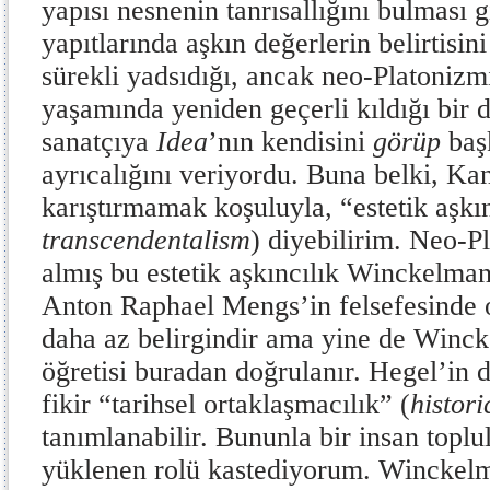
yapısı nesnenin tanrısallığını bulması 
yapıtlarında aşkın değerlerin belirtisin
sürekli yadsıdığı, ancak neo-Platoniz
yaşamında yeniden geçerli kıldığı bir
sanatçıya
Idea
’nın kendisini
görüp
baş
ayrıcalığını veriyordu. Buna belki, Kant
karıştırmamak koşuluyla, “estetik aşkın
transcendentalism
) diyebilirim. Neo-P
almış bu estetik aşkıncılık Winckelman
Anton Raphael Mengs’in felsefesinde
daha az belirgindir ama yine de Winck
öğretisi buradan doğrulanır. Hegel’in d
fikir “tarihsel ortaklaşmacılık”
(
histori
tanımlanabilir. Bununla bir insan toplu
yüklenen rolü kastediyorum. Winckel