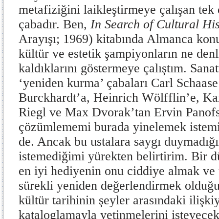
metafiziğini laikleştirmeye çalışan tek 
çabadır. Ben,
In Search of Cultural Hi
Arayışı; 1969) kitabında Almanca kon
kültür ve estetik şampiyonların ne denl
kaldıklarını göstermeye çalıştım. Sana
‘yeniden kurma’ çabaları Carl Schaase
Burckhardt’a, Heinrich Wölfflin’e, Ka
Riegl ve Max Dvorak’tan Ervin Panofs
çözümlememi burada yinelemek istem
de. Ancak bu ustalara saygı duymadığı
istemediğimi yürekten belirtirim. Bir 
en iyi hediyenin onu ciddiye almak ve t
sürekli yeniden değerlendirmek olduğu
kültür tarihinin şeyler arasındaki iliş
kataloglamayla yetinmelerini isteyecek