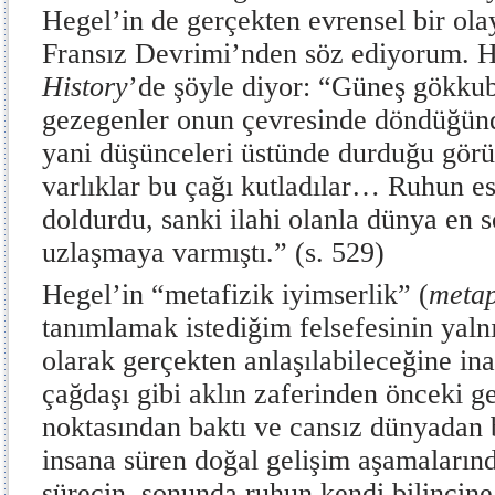
Hegel’in de gerçekten evrensel bir olay
Fransız Devrimi’nden söz ediyorum. 
History
’de şöyle diyor: “Güneş gökkub
gezegenler onun çevresinde döndüğünde
yani düşünceleri üstünde durduğu gö
varlıklar bu çağı kutladılar… Ruhun es
doldurdu, sanki ilahi olanla dünya en
uzlaşmaya varmıştı.” (s. 529)
Hegel’in “metafizik iyimserlik”
(
metap
tanımlamak istediğim felsefesinin yaln
olarak gerçekten anlaşılabileceğine i
çağdaşı gibi aklın zaferinden önceki 
noktasından baktı ve cansız dünyadan 
insana süren doğal gelişim aşamalarında
sürecin, sonunda ruhun kendi bilincine 