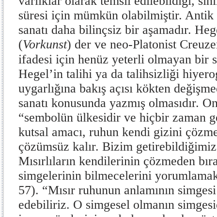
varlıklar olarak temsil edilebildiği, sın
süresi için mümkün olabilmiştir. Antik
sanatı daha bilinçsiz bir aşamadır. He
(
Vorkunst
) der ve neo-Platonist Creuze
ifadesi için henüz yeterli olmayan bir
Hegel’in talihi ya da talihsizliği hiyer
uygarlığına bakış açısı kökten değişm
sanatı konusunda yazmış olmasıdır. On
“sembolün ülkesidir ve hiçbir zaman g
kutsal amacı, ruhun kendi gizini çözme
çözümsüz kalır. Bizim getirebildiğimi
Mısırlıların kendilerinin çözmeden bıra
simgelerinin bilmecelerini yorumlamakt
57). “Mısır ruhunun anlamının simgesi
edebiliriz. O simgesel olmanın simges