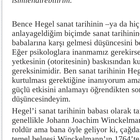
isimlendirebilirim.”
Bence Hegel sanat tarihinin –ya da hi
anlayageldiğim biçimde sanat tarihinin
babalarına karşı gelmesi düşüncesini 
Eğer psikologlara inanmamız gerekirs
yetkesinin (otoritesinin) baskısından k
gereksinimidir. Ben sanat tarihinin He
kurtulması gerektiğine inanıyorum am
güçlü etkisini anlamayı öğrendikten so
düşüncesindeyim.
Hegel’i sanat tarihinin babası olarak 
genellikle Johann Joachim Winckelman
roldür ama bana öyle geliyor ki, çağda
temel belgesi Winckelmann’ın 1764’te