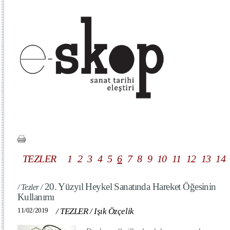
TEZLER
1
2
3
4
5
6
7
8
9
10
11
12
13
14
20. Yüzyıl Heykel Sanatında Hareket Öğesinin
/ Tezler /
Kullanımı
11/02/2019
/
TEZLER
/
Işık Özçelik