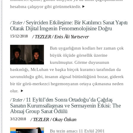
hesabına çalışıyor gibi görünmektedir.
Seyirciden Etkileşime: Bir Katılımcı Sanat Yapıtı
/ Tezler /
Olarak Dijital İmgenin Fenomenolojisine Doğru
15/12/2018
/
TEZLER
/
Enis Âli Yurtsever
Batı uygarlığının kodları her zaman çok
büyük ölçüde görsellik üzerine
kurulmuştur. Görme duyusunun
baskınlığı, McLuhan ve başka birçok kuramcı tarafından da
savunulduğu gibi, insanın algısal bütünlüğünü bozar, giderek
bir tür görü-merkezci hegemonyanın ortaya çıkmasına neden
olur.
11 Eylül’den Sonra Ortadoğu’da Çağdaş
/ Tezler /
Sanatın Kurumsallaşması ve Sermayenin Etkisi: The
Abraaj Group Sanat Ödülü
3/12/2018
/
TEZLER
/
Okay Özkan
Bu tezin amacı 11 Eylül 2001