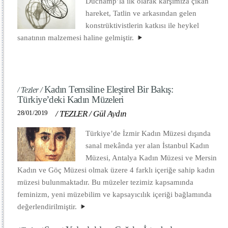
Duchamp’la ilk olarak karşımıza çıkan
hareket, Tatlin ve arkasından gelen
konstrüktivistlerin katkısı ile heykel
sanatının malzemesi haline gelmiştir.
Kadın Temsiline Eleştirel Bir Bakış:
/ Tezler /
Türkiye’deki Kadın Müzeleri
28/01/2019
/
TEZLER
/
Gül Aydın
Türkiye’de İzmir Kadın Müzesi dışında
sanal mekânda yer alan İstanbul Kadın
Müzesi, Antalya Kadın Müzesi ve Mersin
Kadın ve Göç Müzesi olmak üzere 4 farklı içeriğe sahip kadın
müzesi bulunmaktadır. Bu müzeler tezimiz kapsamında
feminizm, yeni müzebilim ve kapsayıcılık içeriği bağlamında
değerlendirilmiştir.