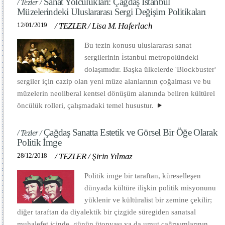
Sanat Yolculukları: Çağdaş İstanbul
/ Tezler /
Müzelerindeki Uluslararası Sergi Değişim Politikaları
12/01/2019
/
TEZLER
/
Lisa M. Haferlach
Bu tezin konusu uluslararası sanat
sergilerinin İstanbul metropolündeki
dolaşımıdır. Başka ülkelerde 'Blockbuster'
sergiler için cazip olan yeni müze alanlarının çoğalması ve bu
müzelerin neoliberal kentsel dönüşüm alanında beliren kültürel
öncülük rolleri, çalışmadaki temel husustur.
Çağdaş Sanatta Estetik ve Görsel Bir Öğe Olarak
/ Tezler /
Politik İmge
28/12/2018
/
TEZLER
/
Şirin Yılmaz
Politik imge bir taraftan, küreselleşen
dünyada kültüre ilişkin politik misyonunu
yüklenir ve kültüralist bir zemine çekilir;
diğer taraftan da diyalektik bir çizgide süregiden sanatsal
muhalefet içinde, günün ütopyası ya da umut çağrışımlarının