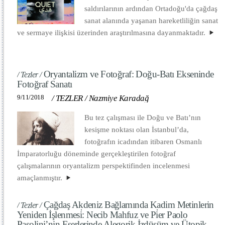
saldırılarının ardından Ortadoğu'da çağdaş
sanat alanında yaşanan hareketliliğin sanat
ve sermaye ilişkisi üzerinden araştırılmasına dayanmaktadır.
Oryantalizm ve Fotoğraf: Doğu-Batı Ekseninde
/ Tezler /
Fotoğraf Sanatı
9/11/2018
/
TEZLER
/
Nazmiye Karadağ
Bu tez çalışması ile Doğu ve Batı’nın
kesişme noktası olan İstanbul’da,
fotoğrafın icadından itibaren Osmanlı
İmparatorluğu döneminde gerçekleştirilen fotoğraf
çalışmalarının oryantalizm perspektifinden incelenmesi
amaçlanmıştır.
Çağdaş Akdeniz Bağlamında Kadim Metinlerin
/ Tezler /
Yeniden İşlenmesi̇: Necib Mahfuz ve Pi̇er Paolo
Pasolini’nin Eserlerinde Alegorik İzdüşüm ve Ütopik