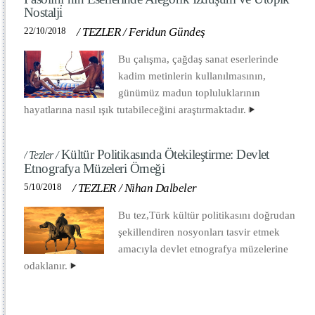
Nostalji̇
22/10/2018
/
TEZLER
/
Feridun Gündeş
Bu çalışma, çağdaş sanat eserlerinde
kadim metinlerin kullanılmasının,
günümüz madun topluluklarının
hayatlarına nasıl ışık tutabileceğini araştırmaktadır.
Kültür Politikasında Ötekileştirme: Devlet
/ Tezler /
Etnografya Müzeleri Örneği
5/10/2018
/
TEZLER
/
Nihan Dalbeler
Bu tez,Türk kültür politikasını doğrudan
şekillendiren nosyonları tasvir etmek
amacıyla devlet etnografya müzelerine
odaklanır.