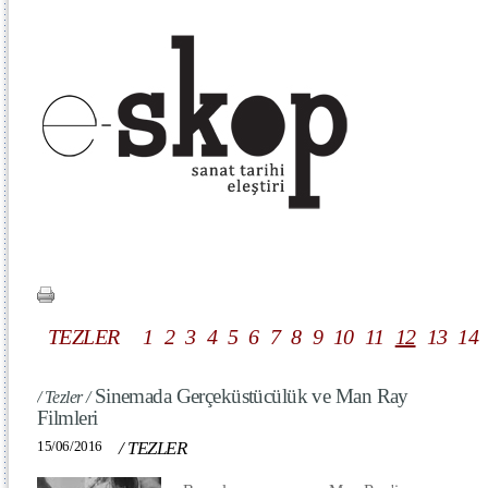
TEZLER
1
2
3
4
5
6
7
8
9
10
11
12
13
14
Sinemada Gerçeküstücülük ve Man Ray
/ Tezler /
Filmleri
15/06/2016
/
TEZLER