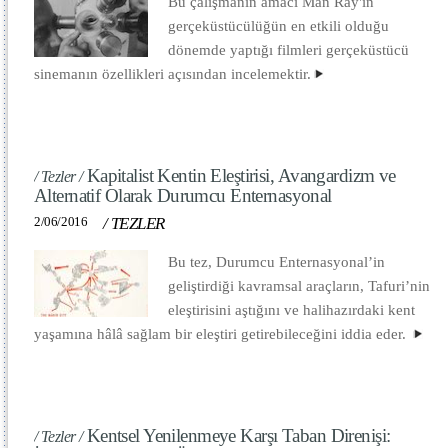
Bu çalışmanın amacı Man Ray'in
gerçeküstücülüğün en etkili olduğu
dönemde yaptığı filmleri gerçeküstücü
sinemanın özellikleri açısından incelemektir.
Kapitalist Kentin Eleştirisi, Avangardizm ve
/ Tezler /
Alternatif Olarak Durumcu Enternasyonal
2/06/2016
/
TEZLER
Bu tez, Durumcu Enternasyonal’in
geliştirdiği kavramsal araçların, Tafuri’nin
eleştirisini aştığını ve halihazırdaki kent
yaşamına hâlâ sağlam bir eleştiri getirebileceğini iddia eder.
Kentsel Yenilenmeye Karşı Taban Direnişi:
/ Tezler /