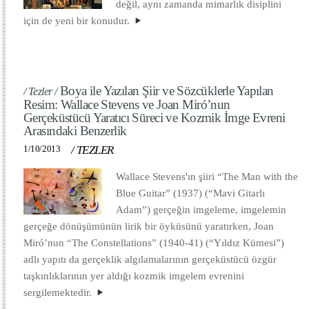
değil, aynı zamanda mimarlık disiplini
için de yeni bir konudur.
Boya ile Yazılan Şiir ve Sözcüklerle Yapılan
/ Tezler /
Resim: Wallace Stevens ve Joan Miró’nun
Gerçeküstücü Yaratıcı Süreci ve Kozmik İmge Evreni
Arasındaki Benzerlik
1/10/2013
/
TEZLER
Wallace Stevens'ın şiiri “The Man with the
Blue Guitar” (1937) (“Mavi Gitarlı
Adam”) gerçeğin imgeleme, imgelemin
gerçeğe dönüşümünün lirik bir öyküsünü yaratırken, Joan
Miró’nun “The Constellations” (1940-41) (“Yıldız Kümesi”)
adlı yapıtı da gerçeklik algılamalarının gerçeküstücü özgür
taşkınlıklarının yer aldığı kozmik imgelem evrenini
sergilemektedir.