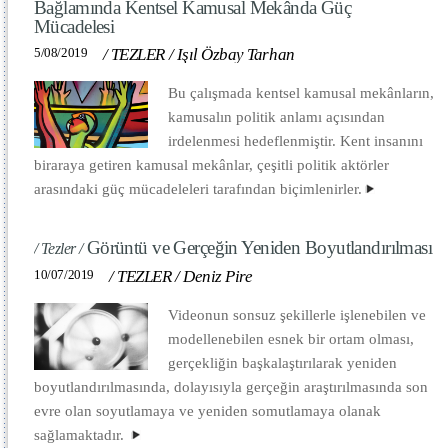
Bağlamında Kentsel Kamusal Mekânda Güç
Mücadelesi
5/08/2019
/
TEZLER
/
Işıl Özbay Tarhan
Bu çalışmada kentsel kamusal mekânların,
kamusalın politik anlamı açısından
irdelenmesi hedeflenmiştir. Kent insanını
biraraya getiren kamusal mekânlar, çeşitli politik aktörler
arasındaki güç mücadeleleri tarafından biçimlenirler.
Görüntü ve Gerçeğin Yeniden Boyutlandırılması
/ Tezler /
10/07/2019
/
TEZLER
/
Deniz Pire
Videonun sonsuz şekillerle işlenebilen ve
modellenebilen esnek bir ortam olması,
gerçekliğin başkalaştırılarak yeniden
boyutlandırılmasında, dolayısıyla gerçeğin araştırılmasında son
evre olan soyutlamaya ve yeniden somutlamaya olanak
sağlamaktadır.