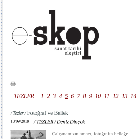
TEZLER
1
2
3
4
5
6
7
8
9
10
11
12
13
14
Fotoğraf ve Bellek
/ Tezler /
18/09/2019
/
TEZLER
/
Deniz Dinçok
Çalışmamızın amacı, fotoğrafın belleğe