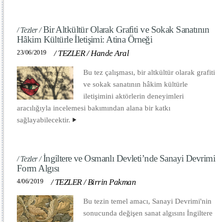
Bir Altkültür Olarak Grafiti ve Sokak Sanatının
/ Tezler /
Hâkim Kültürle İletişimi: Atina Örneği
23/06/2019
/
TEZLER
/
Hande Aral
Bu tez çalışması, bir altkültür olarak grafiti
ve sokak sanatının hâkim kültürle
iletişimini aktörlerin deneyimleri
aracılığıyla incelemesi bakımından alana bir katkı
sağlayabilecektir.
İngiltere ve Osmanlı Devleti’nde Sanayi Devrimi
/ Tezler /
Form Algısı
4/06/2019
/
TEZLER
/
Birrin Pakman
Bu tezin temel amacı, Sanayi Devrimi'nin
sonucunda değişen sanat algısını İngiltere