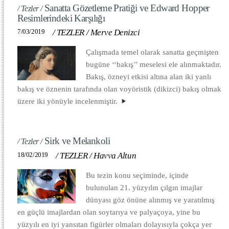
Sanatta Gözetleme Pratiği ve Edward Hopper
/ Tezler /
Resimlerindeki Karşılığı
7/03/2019
/
TEZLER
/
Merve Denizci
Çalışmada temel olarak sanatta geçmişten
bugüne ‘‘bakış’’ meselesi ele alınmaktadır.
Bakış, özneyi etkisi altına alan iki yanlı
bakış ve öznenin tarafında olan voyöristik (dikizci) bakış olmak
üzere iki yönüyle incelenmiştir.
Sirk ve Melankoli
/ Tezler /
18/02/2019
/
TEZLER
/
Havva Altun
Bu tezin konu seçiminde, içinde
bulunulan 21. yüzyılın çılgın imajlar
dünyası göz önüne alınmış ve yaratılmış
en güçlü imajlardan olan soytarıya ve palyaçoya, yine bu
yüzyılı en iyi yansıtan figürler olmaları dolayısıyla çokça yer