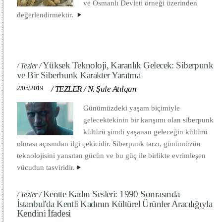
ve Osmanlı Devleti örneği üzerinden
değerlendirmektir.
Yüksek Teknoloji, Karanlık Gelecek: Siberpunk
/ Tezler /
ve Bir Siberbunk Karakter Yaratma
2/05/2019
/
TEZLER
/
N. Şule Atılgan
Günümüzdeki yaşam biçimiyle
gelecektekinin bir karışımı olan siberpunk
kültürü şimdi yaşanan geleceğin kültürü
olması açısından ilgi çekicidir. Siberpunk tarzı, günümüzün
teknolojisini yansıtan gücün ve bu güç ile birlikte evrimleşen
vücudun tasviridir.
Kentte Kadın Sesleri: 1990 Sonrasında
/ Tezler /
İstanbul'da Kentli Kadının Kültürel Ürünler Aracılığıyla
Kendini İfadesi