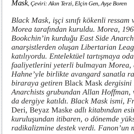
Mask
,
Çeviri: Akın Terzi, Elçin Gen, Ayşe Boren
Black Mask, işçi sınıfı kökenli ressam
Morea tarafından kuruldu. Morea, 196
Bookchin’in kurduğu East Side Anarchi
anarşistlerden oluşan Libertarian Leag
katılıyordu. Entelektüel tartışmaya oda
faaliyetlerini yeterli bulmayan Morea,
Hahne’yle birlikte avangard sanatla ra
biraraya getiren
Black Mask
dergisini
Anarchists grubundan Allan Hoffman,
da dergiye katıldı. Black Mask ismi, 
Deri, Beyaz Maske
adlı kitabından es
kuruluşundan itibaren, o dönemde yüks
radikalizmine destek verdi. Fanon’un m