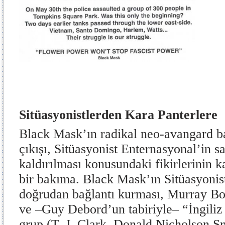
Sitüasyonistlerden Kara Panterlere
Black Mask’ın radikal neo-avangard ba
çıkışı, Sitüasyonist Enternasyonal’in s
kaldırılması konusundaki fikirlerinin
bir bakıma. Black Mask’ın Sitüasyonis
doğrudan bağlantı kurması, Murray Bo
ve –Guy Debord’un tabiriyle– “İngiliz 
grup (T. J. Clark, Donald Nicholson Sm