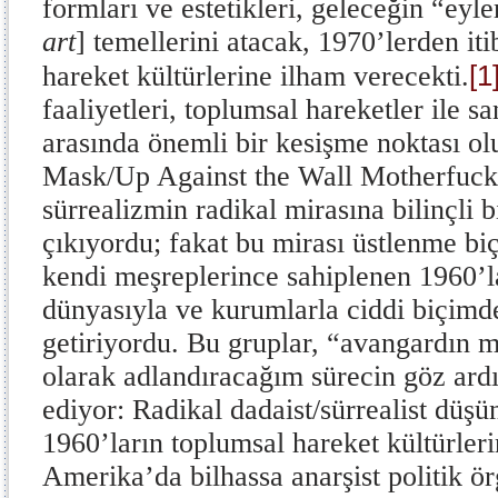
formları ve estetikleri, geleceğin “eyle
art
] temellerini atacak, 1970’lerden it
[1
hareket kültürlerine ilham verecekti.
faaliyetleri, toplumsal hareketler ile s
arasında önemli bir kesişme noktası ol
Mask/Up Against the Wall Motherfuck
sürrealizmin radikal mirasına bilinçli 
çıkıyordu; fakat bu mirası üstlenme biç
kendi meşreplerince sahiplenen 1960’l
dünyasıyla ve kurumlarla ciddi biçimde
getiriyordu. Bu gruplar, “avangardın m
olarak adlandıracağım sürecin göz ardı 
ediyor: Radikal dadaist/sürrealist düş
1960’ların toplumsal hareket kültürler
Amerika’da bilhassa anarşist politik ö