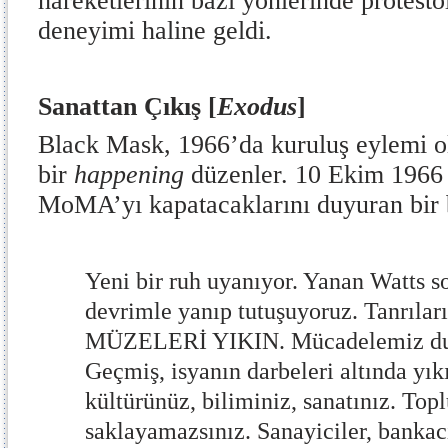
hareketlerinin bazı yönlerinde protesto
deneyimi haline geldi.
Sanattan Çıkış [
Exodus
]
Black Mask, 1966’da kuruluş eylemi 
bir
happening
düzenler. 10 Ekim 1966 
MoMA’yı kapatacaklarını duyuran bir bi
Yeni bir ruh uyanıyor. Yanan Watts so
devrimle yanıp tutuşuyoruz. Tanrıların
MÜZELERİ YIKIN. Mücadelemiz duv
Geçmiş, isyanın darbeleri altında yık
kültürünüz, biliminiz, sanatınız. Topl
saklayamazsınız. Sanayiciler, bankacıl