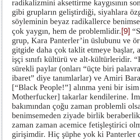
radikalizmini aksettirme kaygısının so
gibi grupların geliştirdiği, siyahlara öz
söyleminin beyaz radikallerce benim
[9]
çok yaygın, hem de problemlidir.
“S
grup, Kara Panterler’in üslubunu ve ö
gitgide daha çok taklit etmeye başlar,
işçi sınıfı kültürü ve alt-kültürleridir.
sürekli paylar (onları “üçte biri palavr
ibaret” diye tanımlarlar) ve Amiri Bara
[“Black People!”] alınma yeni bir isim
Motherfucker] takarlar kendilerine. İm
bakımından çoğu zaman problemli ols
benimsemeden ziyade birlik beraberli
zaman zaman acemice fetişleştirici olm
girişimdir. Hiç şüphe yok ki Panterler