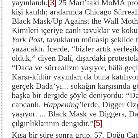
[3]
yayınlandı.
25 Mart’taki MoMA prot
kişi katıldı; aralarında Chicago Sürreal
Black Mask/Up Against the Wall Moth
Kimileri içeriye canlı tavuklar ve kok
York Post
, tavukların münasip şekilde 
yazacaktı. İçerde, “bizler artık yerleş
olduk,” diyen Dalí, dışardaki protestol
“Dada ve sürrealizm yaşıyor, hâlâ geçir
Karşı-kültür yayınları da buna katılıy
gerçek Dada’yı... sokağın karşısında g
başka bir dergide şöyle deniyordu: “D
capcanlı.
Happening
’lerde, Digger Ö
yaşıyor. ... Black Mask ve Diggers, Da
[5]
çılgınlıklarının dengidir.”
Kısa bir süre sonra grup, 57. Doğu Ca