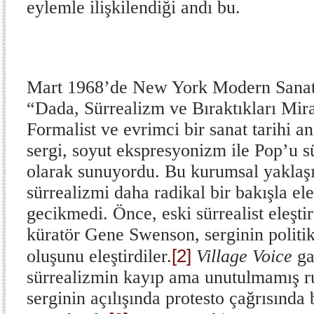
eylemle ilişkilendiği andı bu.
Mart 1968’de New York Modern San
“Dada, Sürrealizm ve Bıraktıkları Miras
Formalist ve evrimci bir sanat tarihi an
sergi, soyut ekspresyonizm ile Pop’u s
olarak sunuyordu. Bu kurumsal yaklaş
sürrealizmi daha radikal bir bakışla ele
gecikmedi. Önce, eski sürrealist eleşt
küratör Gene Swenson, serginin politi
[2]
oluşunu eleştirdiler.
Village Voice
ga
sürrealizmin kayıp ama unutulmamış 
serginin açılışında protesto çağrısında 