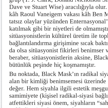
Dave ve Stuart Wise) aracılığıyla olu
kâh Raoul Vaneigem vakası kâh Ben M
tatsız olaylar yüzünden Enternasyonal’
katılmak gibi bir niyetleri de olmamış
sitüasyonistlerin kültürel üretim ile to
bağlantılandırma girişimine sıcak baktı
da olsa sitüasyonist fikirleri benimser
beraber, sitüasyonistlerin aksine, Blac
bütünlük peşinde hiç koşmamıştır.
Bu noktada, Black Mask’ın radikal siya
alan bir kimliği benimsemesi üzerind
değer. Hem siyahla ilgili estetik meşgu
samimiyete (kişisel radikal-siyasi bağl
atfettikleri siyasi önem, siyahların “sah