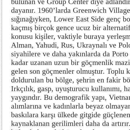
bulunan ve Group Center diye adlandırı
dayanır. 1960’larda Greenwich Village
sığınağıyken, Lower East Side genç b
kaçmış birçok gence ucuz bir alternati
konusu kişiler, vaktiyle buraya yerleşmi
Alman, Yahudi, Rus, Ukraynalı ve Polo
siyahilere ve daha yakınlarda da Porto
kadar uzanan uzun bir göçmenlik mazis
gelen son göçmenler olmuştur. Toplu k
doldurulan bu bölge, şehrin en fakir bö
Irkçılık, gasp, uyuşturucu kullanımı, ha
yaygındır. Bu demografik yapı, Vietna
alımlarına ve kadınlarla beyaz olmaya
baskılara karşı ülkede gitgide güçlen
kaynaklanan gerilimleri daha da artır