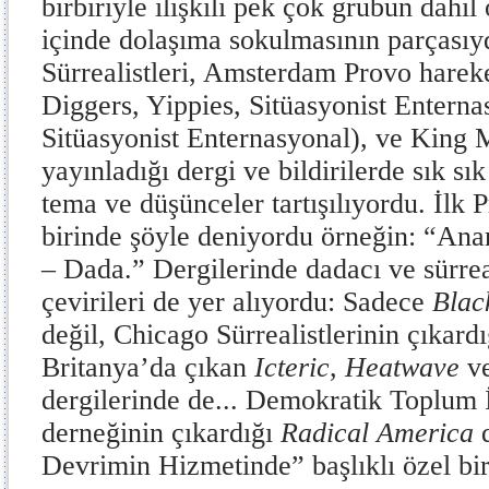
birbiriyle ilişkili pek çok grubun dahil
içinde dolaşıma sokulmasının parçasıy
Sürrealistleri, Amsterdam Provo hareke
Diggers, Yippies, Sitüasyonist Enterna
Sitüasyonist Enternasyonal), ve King 
yayınladığı dergi ve bildirilerde sık sık
tema ve düşünceler tartışılıyordu. İlk P
birinde şöyle deniyordu örneğin: “Ana
– Dada.” Dergilerinde dadacı ve sürrea
çevirileri de yer alıyordu: Sadece
Bla
değil, Chicago Sürrealistlerinin çıkard
Britanya’da çıkan
Icteric
,
Heatwave
v
dergilerinde de... Demokratik Toplum 
derneğinin çıkardığı
Radical America
d
Devrimin Hizmetinde” başlıklı özel bir 