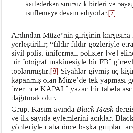
katlederken sınırsız kibirleri ve bayağ
[7]
istiflemeye devam ediyorlar.
Ardından Müze’nin girişinin karşısına i
yerleştirilir; “fıldır fıldır gözleriyle e
sivil polis, üniformalı polisler [ve] e
bir fotoğraf makinesiyle bir FBI görev
[8]
toplanmıştır.
Siyahlar giymiş üç kişi
kapanmış olan Müze’de tek yapması ge
üzerinde KAPALI yazan bir tabela asma
dağıtmak olur.
Grup, Kasım ayında
Black Mask
dergis
ve ilk sayıda eylemlerini açıklar. Blac
yönleriyle daha önce başka gruplar tar