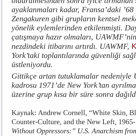
öldürülmesinden sonra iyice tırmanan 
ayaklanmaları kadar, Fransa’daki ’68 
Zengakuren gibi grupların kentsel mek
yönelik eylemlerinden etkilenmişti. D
çatışmaya hazır olmaları, UAWMF’nin 
K
nezdindeki itibarını artırdı. UAWMF,
York’taki toplantılarında güvenliği sa
üstleniyordu.
Gittikçe artan tutuklamalar nedeniyl
kadrosu 1971’de New York’tan ayrılma
üzerine grup kısa bir süre sonra dağıl
Kaynak: Andrew Cornell, “White Skin, B
Counter-Culture, and the New Left, 1965
Without Oppressors:” U.S. Anarchism from