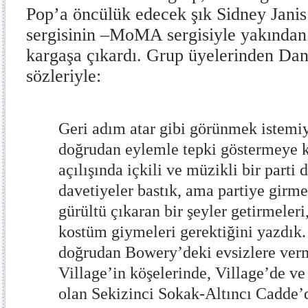
Pop’a öncülük edecek şık Sidney Jani
sergisinin –MoMA sergisiyle yakından i
kargaşa çıkardı. Grup üyelerinden Da
sözleriyle:
Geri adım atar gibi görünmek istemiy
doğrudan eylemle tepki göstermeye k
açılışında içkili ve müzikli bir part
davetiyeler bastık, ama partiye girme
gürültü çıkaran bir şeyler getirmeler
kostüm giymeleri gerektiğini yazdık.
doğrudan Bowery’deki evsizlere ver
Village’in köşelerinde, Village’de v
olan Sekizinci Sokak-Altıncı Cadde’d