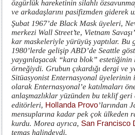
özgürlük hareketinin silahlı özsavunm
ve arkadaşlarını pasifizmden giderek u
Şubat 1967’de Black Mask üyeleri, Ne
merkezi Wall Street’te, Vietnam Savaşı
kar maskeleriyle yürüyüş yaptılar. Bu 
1980’lerde gelişip ABD’de Seattle göste
yaygınlaşacak “kara blok” estetiğinin
örneğiydi. Grubun çıkardığı dergi ve ya
Sitüasyonist Enternasyonal üyelerinin i
olarak Enternasyonal’e katılmaları öne
anlaşmazlıklar yüzünden bu teklif geri
Hollanda Provo
editörleri,
’larından 
mensuplarına kadar pek çok ülkeden ra
San Francisco 
kurdu. Morea ayrıca,
temas halindeydi.