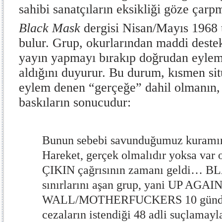
sahibi sanatçıların eksikliği göze çarp
Black Mask
dergisi Nisan/Mayıs 1968 ta
bulur. Grup, okurlarından maddi destek
yayın yapmayı bırakıp doğrudan eyle
aldığını duyurur. Bu durum, kısmen sitü
eylem denen “gerçeğe” dahil olmanın,
baskıların sonucudur:
Bunun sebebi savunduğumuz kuramın
Hareket, gerçek olmalıdır yoksa 
ÇIKIN çağrısının zamanı geldi… 
sınırlarını aşan grup, yani UP AGA
WALL/MOTHERFUCKERS 10 günden 
cezaların istendiği 48 adli suçlamayla