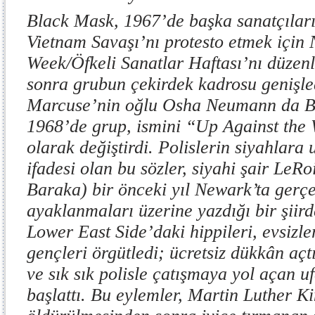
Black Mask, 1967’de başka sanatçıları
Vietnam Savaşı’nı protesto etmek için
Week/Öfkeli Sanatlar Haftası’nı düzen
sonra grubun çekirdek kadrosu genişle
Marcuse’nin oğlu Osha Neumann da Bl
1968’de grup, ismini “Up Against the
olarak değiştirdi. Polislerin siyahlara 
ifadesi olan bu sözler, siyahi şair LeR
Baraka) bir önceki yıl Newark’ta gerçe
ayaklanmaları üzerine yazdığı bir şii
Lower East Side’daki hippileri, evsizle
gençleri örgütledi; ücretsiz dükkân açtı;
ve sık sık polisle çatışmaya yol açan 
başlattı. Bu eylemler, Martin Luther K