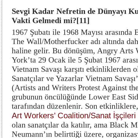
Sevgi Kadar Nefretin de Dünyayı Ku
Vakti Gelmedi mi?
[11]
1967 Şubatı ile 1968 Mayısı arasında
The Wall/Motherfucker adı altında daha
haline gelir. Bu dönüşüm, Angry Arts 
York’ta 29 Ocak ile 5 Şubat 1967 aras
Vietnam Savaşı karşıtı etkinliklerden o
Sanatçılar ve Yazarlar Vietnam Savaşı’
(Artists and Writers Protest Against t
grubunun öncülüğünde Lower East Side
tarafından düzenlenir. Son etkinlikler
Art Workers’ Coalition/Sanat İşçiler
olan sanatçılar da katılır, ama Black 
Neumann’ın belirttiği üzere, organizas