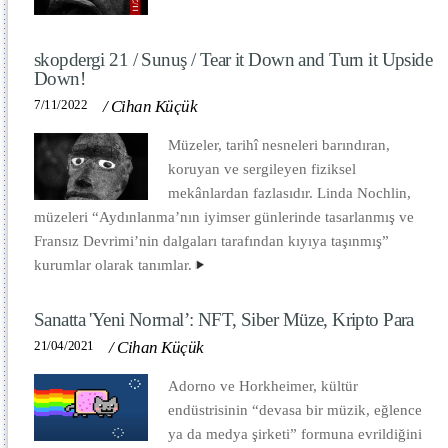
skopdergi 21 / Sunuş / Tear it Down and Turn it Upside
Down!
7/11/2022
/
Cihan Küçük
Müzeler, tarihî nesneleri barındıran,
koruyan ve sergileyen fiziksel
mekânlardan fazlasıdır. Linda Nochlin,
müzeleri “Aydınlanma’nın iyimser günlerinde tasarlanmış ve
Fransız Devrimi’nin dalgaları tarafından kıyıya taşınmış”
kurumlar olarak tanımlar.
Sanatta 'Yeni Normal’: NFT, Siber Müze, Kripto Para
21/04/2021
/
Cihan Küçük
Adorno ve Horkheimer, kültür
endüstrisinin “devasa bir müzik, eğlence
ya da medya şirketi” formuna evrildiğini