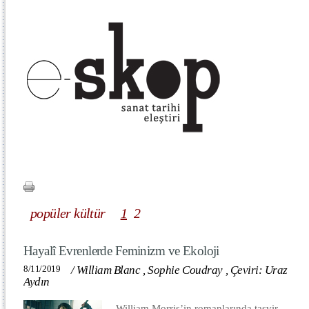
popüler kültür
1
2
Hayalî Evrenlerde Feminizm ve Ekoloji
8/11/2019
/
William Blanc
,
Sophie Coudray
,
Çeviri: Uraz
Aydın
William Morris’in romanlarında tasvir