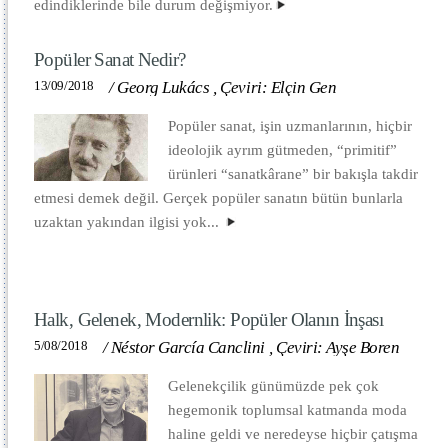
edindiklerinde bile durum değişmiyor.
Popüler Sanat Nedir?
13/09/2018
/
Georg Lukács
,
Çeviri: Elçin Gen
Popüler sanat, işin uzmanlarının, hiçbir
ideolojik ayrım gütmeden, “primitif”
ürünleri “sanatkârane” bir bakışla takdir
etmesi demek değil. Gerçek popüler sanatın bütün bunlarla
uzaktan yakından ilgisi yok...
Halk, Gelenek, Modernlik: Popüler Olanın İnşası
5/08/2018
/
Néstor García Canclini
,
Çeviri: Ayşe Boren
Gelenekçilik günümüzde pek çok
hegemonik toplumsal katmanda moda
haline geldi ve neredeyse hiçbir çatışma