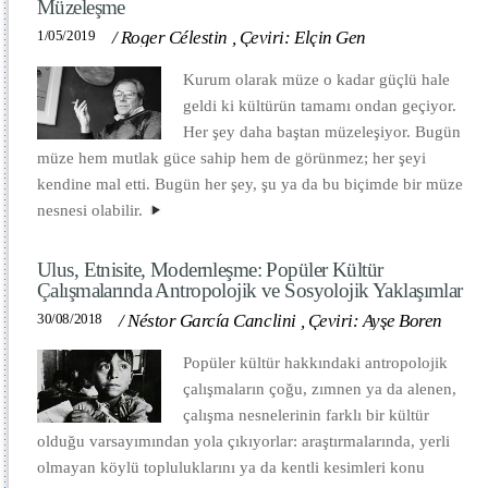
Müzeleşme
1/05/2019
/
Roger Célestin
,
Çeviri: Elçin Gen
Kurum olarak müze o kadar güçlü hale
geldi ki kültürün tamamı ondan geçiyor.
Her şey daha baştan müzeleşiyor. Bugün
müze hem mutlak güce sahip hem de görünmez; her şeyi
kendine mal etti. Bugün her şey, şu ya da bu biçimde bir müze
nesnesi olabilir.
Ulus, Etnisite, Modernleşme: Popüler Kültür
Çalışmalarında Antropolojik ve Sosyolojik Yaklaşımlar
30/08/2018
/
Néstor García Canclini
,
Çeviri: Ayşe Boren
Popüler kültür hakkındaki antropolojik
çalışmaların çoğu, zımnen ya da alenen,
çalışma nesnelerinin farklı bir kültür
olduğu varsayımından yola çıkıyorlar: araştırmalarında, yerli
olmayan köylü topluluklarını ya da kentli kesimleri konu