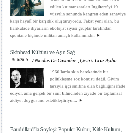
edilen kır manzaraları İngiltere’yi 19.
yüzyılın sonunda kangren eden sanayiye
karşı hayalî bir karşıtlık oluşturuyordu. Fakat yeni olan, bu
harikulade diyarların ekolojist siyasi gruplar tarafından
spontane biçimde militan amaçlı kullanımıdır.
Skinhead Kültürü ve Aşırı Sağ
15/10/2019
/
Nicolas De Casinière
,
Çeviri: Uraz Aydın
1960’larda skin hareketinde bir
politikleşme söz konusu değil. Giyim
tarzıyla işçi sınıfına olan bağlılığını ifade
ediyor, ama gerçek bir sınıf bilincinden ziyade bir toplumsal
aidiyet duygusunu estetikleştiriyor...
Baudrillard’la Söyleşi: Popüler Kültür, Kitle Kültürü,