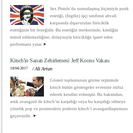
Sex Pistols’da somutlaşmış biçimiyle punk
estetiği, (İngiliz) işçi sınıfının ahvali
karşısında dışavurulan biriciklik
estetiğinin bir örneğidir. Bu estetiğin merkezinde, kimliğin
temsil edilemezliğine, dolayısıyla biricikliğe işaret eden
performans yatar.
Kitsch'in Sanatı Zehirlemesi: Jeff Koons Vakası
18/04/2017
/
Ali Artun
Gösteri toplumunun görme rejiminde
kitsch bütün göstergeler evrenine nüfuz
ederek kendini eritmiştir. Bu bakımdan,
artık avangard ile kitsch’in karşıtlığı veya bu karşıtlığı silmeye
yönelik pop ve postmodern jestlerin kitsch’i avangardlaştırması
geçersizdir.