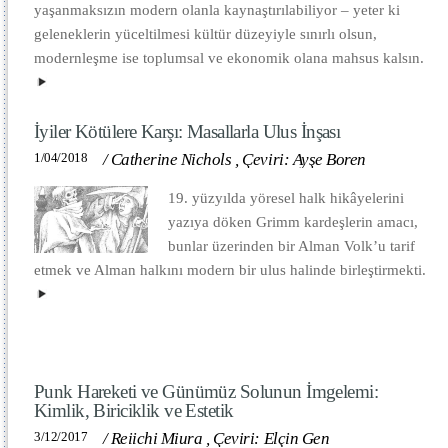
yaşanmaksızın modern olanla kaynaştırılabiliyor – yeter ki
geleneklerin yüceltilmesi kültür düzeyiyle sınırlı olsun,
modernleşme ise toplumsal ve ekonomik olana mahsus kalsın.
İyiler Kötülere Karşı: Masallarla Ulus İnşası
1/04/2018
/
Catherine Nichols
,
Çeviri: Ayşe Boren
19. yüzyılda yöresel halk hikâyelerini
yazıya döken Grimm kardeşlerin amacı,
bunlar üzerinden bir Alman Volk’u tarif
etmek ve Alman halkını modern bir ulus halinde birleştirmekti.
Punk Hareketi ve Günümüz Solunun İmgelemi:
Kimlik, Biriciklik ve Estetik
3/12/2017
/
Reiichi Miura
,
Çeviri: Elçin Gen