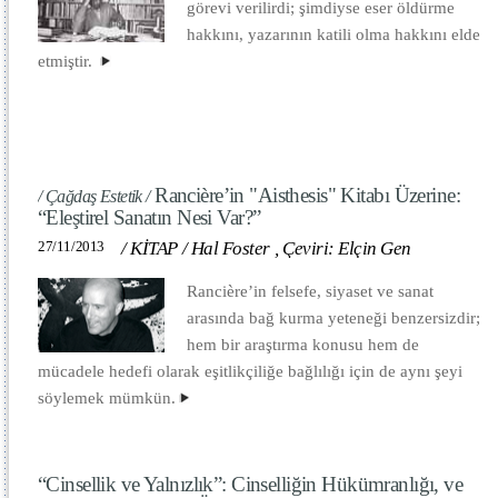
görevi verilirdi; şimdiyse eser öldürme
hakkını, yazarının katili olma hakkını elde
etmiştir.
Rancière’in "Aisthesis" Kitabı Üzerine:
/ Çağdaş Estetik /
“Eleştirel Sanatın Nesi Var?”
27/11/2013
/
KİTAP
/
Hal Foster
,
Çeviri: Elçin Gen
Rancière’in felsefe, siyaset ve sanat
arasında bağ kurma yeteneği benzersizdir;
hem bir araştırma konusu hem de
mücadele hedefi olarak eşitlikçiliğe bağlılığı için de aynı şeyi
söylemek mümkün.
“Cinsellik ve Yalnızlık”: Cinselliğin Hükümranlığı, ve