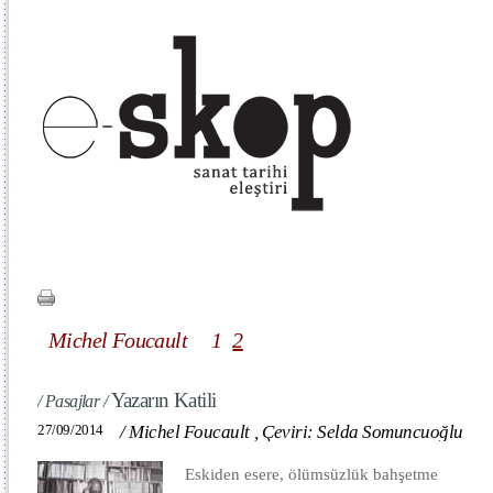
Michel Foucault
1
2
Yazarın Katili
/ Pasajlar /
27/09/2014
/
Michel Foucault
,
Çeviri: Selda Somuncuoğlu
Eskiden esere, ölümsüzlük bahşetme