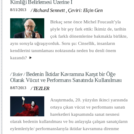
Kimliği Belirlemesi Üzerine I
8/11/2013
/
Richard Sennett
,
Çeviri: Elçin Gen
Birkaç sene önce Michel Foucault’yla
şöyle bir şey fark ettik: İkimiz de, tarihin
çok farklı dönemlerine bakmakla birlikte,
aynı soruyla uğraşıyorduk. Soru şu: Cinsellik, insanların
kendilerini tanımlaması noktasında neden bu denli önem
kazandı?
Bedenin İktidar Kavramına Karşıt bir Öğe
/ Tezler /
Olarak Vücut ve Performans Sanatında Kullanılması
8/07/2013
/
TEZLER
Araştırmada, 20. yüzyılın ikinci yarısında
ortaya çıkan vücut ve performans sanatı
hareketleri kapsamında sanat nesnesi
olarak bedenin kullanılması ve bu anlayışla çalışan sanatçıların
eylemleriyle/ performanslarıyla iktidar kavramına direnme