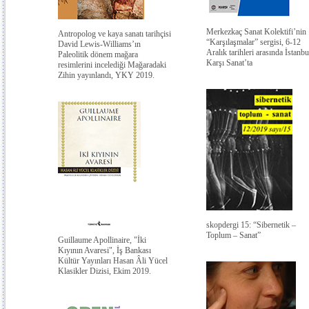
Merkezkaç Sanat Kolektifi’nin
Antropolog ve kaya sanatı tarihçisi
“Karşılaşmalar” sergisi, 6-12
David Lewis-Williams’ın
Aralık tarihleri arasında İstanbu
Paleolitik dönem mağara
Karşı Sanat’ta
resimlerini incelediği Mağaradaki
Zihin yayınlandı, YKY 2019.
skopdergi 15: “Sibernetik –
Toplum – Sanat”
Guillaume Apollinaire, "İki
Kıyının Avaresi", İş Bankası
Kültür Yayınları Hasan Âli Yücel
Klasikler Dizisi, Ekim 2019.