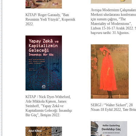
Avrupa Modernizm Çalışmaları
Merkezi uluslararası konferansı
KİTAP/ Roger Garaudy, "Batı
için sunum çağrısı, “The
Resminin Yedi Yüzyılı", Kopernik
Materiality of Modernisms”,
2022.
Lizbon 15-16-17 Aralık 2022. 
başvuru tarihi: 31 Ağustos.
KİTAP / Nick Dyer-Witheford,
Atle Mikkola Kjøsen, James
SERGİ / “Walter Sickert”, 28
Steinhoff, "Yapay Zekâ ve
Nisan-18 Eylül 2022, Tate Brit
Kapitalizmin Geleceği: İnsandışı
Bir Güç", İletişim 2022.