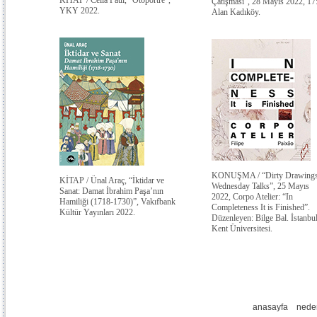
KİTAP / Celia Paul, "Otoportre",
Çatışması”, 28 Mayıs 2022, 17
YKY 2022.
Alan Kadıköy.
KONUŞMA / “Dirty Drawings
KİTAP / Ünal Araç, “İktidar ve
Wednesday Talks”, 25 Mayıs
Sanat: Damat İbrahim Paşa’nın
2022, Corpo Atelier: “In
Hamiliği (1718-1730)”, Vakıfbank
Completeness It is Finished”.
Kültür Yayınları 2022.
Düzenleyen: Bilge Bal. İstanbu
Kent Üniversitesi.
anasayfa
nede