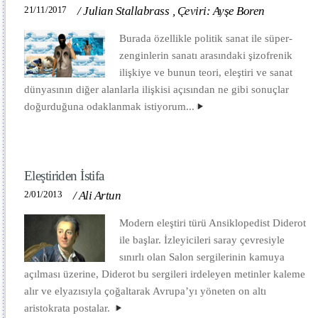
21/11/2017
/
Julian Stallabrass
,
Çeviri: Ayşe Boren
Burada özellikle politik sanat ile süper-
zenginlerin sanatı arasındaki şizofrenik
ilişkiye ve bunun teori, eleştiri ve sanat
dünyasının diğer alanlarla ilişkisi açısından ne gibi sonuçlar
doğurduğuna odaklanmak istiyorum...
Eleştiriden İstifa
2/01/2013
/
Ali Artun
Modern eleştiri türü Ansiklopedist Diderot
ile başlar. İzleyicileri saray çevresiyle
sınırlı olan Salon sergilerinin kamuya
açılması üzerine, Diderot bu sergileri irdeleyen metinler kaleme
alır ve elyazısıyla çoğaltarak Avrupa’yı yöneten on altı
aristokrata postalar.