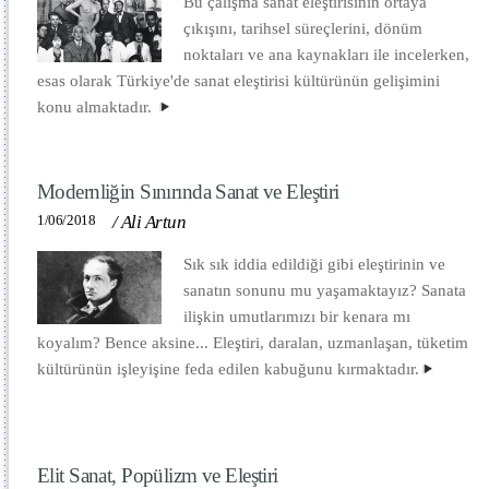
Bu çalışma sanat eleştirisinin ortaya
çıkışını, tarihsel süreçlerini, dönüm
noktaları ve ana kaynakları ile incelerken,
esas olarak Türkiye'de sanat eleştirisi kültürünün gelişimini
konu almaktadır.
Modernliğin Sınırında Sanat ve Eleştiri
1/06/2018
/
Ali Artun
Sık sık iddia edildiği gibi eleştirinin ve
sanatın sonunu mu yaşamaktayız? Sanata
ilişkin umutlarımızı bir kenara mı
koyalım? Bence aksine... Eleştiri, daralan, uzmanlaşan, tüketim
kültürünün işleyişine feda edilen kabuğunu kırmaktadır.
Elit Sanat, Popülizm ve Eleştiri