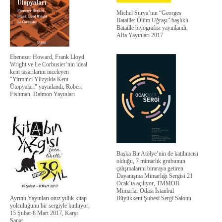
Michel Surya’nın “Georges
Bataille: Ölüm Uğraşı” başlıklı
Bataille biyografisi yayınlandı,
Alfa Yayınları 2017
Ebenezer Howard, Frank Lloyd
Wright ve Le Corbusier’nin ideal
kent tasarılarını inceleyen
"Yirminci Yüzyılda Kent
Ütopyaları" yayınlandı, Robert
Fishman, Daimon Yayınları
Başka Bir Atölye’nin de katılımcısı
olduğu, 7 mimarlık grubunun
çalışmalarını biraraya getiren
Dayanışma Mimarlığı Sergisi 21
Ocak’ta açılıyor, TMMOB
Mimarlar Odası İstanbul
Ayrıntı Yayınları otuz yıllık kitap
Büyükkent Şubesi Sergi Salonu
yolculuğunu bir sergiyle kutluyor,
15 Şubat-8 Mart 2017, Karşı
Sanat.