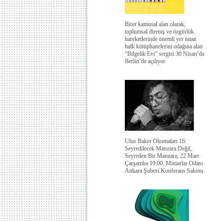
Birer kamusal alan olarak,
toplumsal direniş ve özgürlük
hareketlerinde önemli yer tutan
halk kütüphanelerini odağına alan
“Bilgelik Evi” sergisi 30 Nisan’da
Berlin’de açılıyor
Ulus Baker Okumaları 16:
Seyredilecek Manzara Değil,
Seyreden Bir Manzara, 22 Mart
Çarşamba 19:00, Mimarlar Odası
Ankara Şubesi Konferans Salonu.