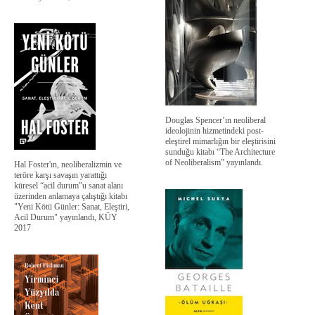
Douglas Spencer’ın neoliberal
ideolojinin hizmetindeki post-
eleştirel mimarlığın bir eleştirisini
sunduğu kitabı “The Architecture
of Neoliberalism” yayınlandı.
Hal Foster'ın, neoliberalizmin ve
teröre karşı savaşın yarattığı
küresel “acil durum”u sanat alanı
üzerinden anlamaya çalıştığı kitabı
"Yeni Kötü Günler: Sanat, Eleştiri,
Acil Durum" yayınlandı, KÜY
2017