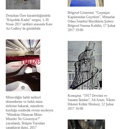
Belgesel Gösterimi: “Geçmişin
Denizhan Özer küratörlüğündeki
Kapılarından Geçerken”, Mimarlar
“Köşedeki Kadın” sergisi, 1-30
Odası İstanbul Büyükkent Şubesi
Nisan 2017 tarihleri arasında Kare
Belgesel Sinema Kulübü, 17 Şubat
Art Gallery’de görülebilir
2017 19:00
Konuşma: “1917 Devrimi ve
Müzeciliğin farklı tarihsel
Sanatın İktidarı”, Ali Artun, Nâzım
dönemlerine ve farklı müze
Hikmet Kültür Merkezi, 12 Şubat
türlerine bakarak, müzelerin
2017 16:00
kurduğu sembolik evreni inceleyen
"Mümkün Olmayan Müze:
Müzeler Ne Gösteriyor?"
yayınlandı, İletişim Yayınları
sanathayat dizisi, 2017