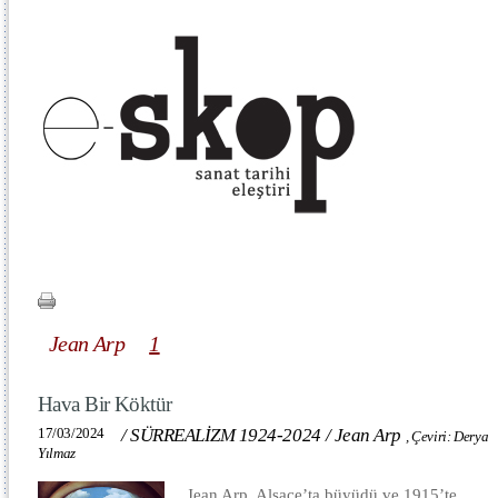
Jean Arp
1
Hava Bir Köktür
17/03/2024
/
SÜRREALİZM 1924-2024
/
Jean Arp
,
Çeviri: Derya
Yılmaz
Jean Arp, Alsace’ta büyüdü ve 1915’te