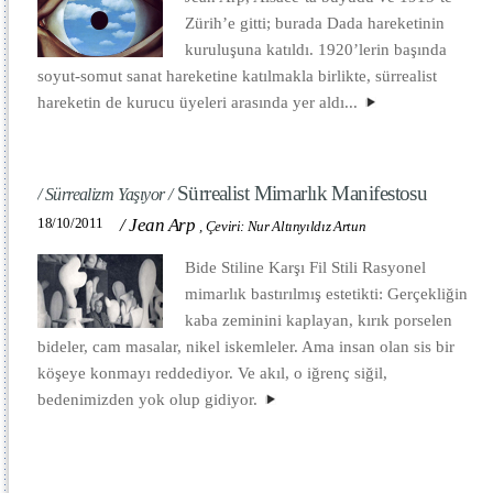
Zürih’e gitti; burada Dada hareketinin
kuruluşuna katıldı. 1920’lerin başında
soyut-somut sanat hareketine katılmakla birlikte, sürrealist
hareketin de kurucu üyeleri arasında yer aldı...
Sürrealist Mimarlık Manifestosu
/ Sürrealizm Yaşıyor /
18/10/2011
/
Jean Arp
,
Çeviri: Nur Altınyıldız Artun
Bide Stiline Karşı Fil Stili Rasyonel
mimarlık bastırılmış estetikti: Gerçekliğin
kaba zeminini kaplayan, kırık porselen
bideler, cam masalar, nikel iskemleler. Ama insan olan sis bir
köşeye konmayı reddediyor. Ve akıl, o iğrenç siğil,
bedenimizden yok olup gidiyor.