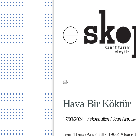
Hava Bir Köktür
/
skopbülten
/
Jean Arp
17/03/2024
,
Çev
Jean (Hans) Arp (1887-1966) Alsace’t