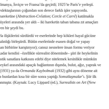
lmanya, İsviçre ve Fransa’da geçirdi; 1925’te Paris’e yerleşti.
slektaşlarının çoğundan son derece farklı işler yapıyordu.
hareketine (
Abstraction-Création
;
Cercle et Carré
) katılmakla
 üyeleri arasında yer aldı – iki hareketin taban tabana zıt amaçları
en bir şeydi bu.
la ilişkilerini sürdürdü ve eserlerinde hep kökleri hayal gücüne
yalınlığı birleştirdi. Bütün eserlerinde esasen doğal ve yapay
an birbirine karıştırıyor); cansız nesnelere insan formu veriyor
adar kendisi –özellikle sürrealist döneminde– şiiri ile heykelinin
lastik sanatlara katkısını edebi diye nitelemek kesinlikle mümkün
 heykel arasındaki apaçık bağlantının dışında, bulut, ağız, yaprak ve
(1931) ya da
Ormanda Kaybolmak
(1932) gibi aynı döneme ait
da bunlardan kısa bir süre sonra yaptığı
Somutlaşmalar
’ı. Şiir ilk
anmıştır.
(Kaynak: Lucy Lippard (ed.),
Surrealists on Art
(New