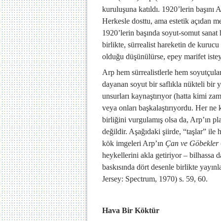
kuruluşuna katıldı. 1920’lerin başını A
Herkesle dosttu, ama estetik açıdan me
1920’lerin başında soyut-somut sanat 
birlikte, sürrealist hareketin de kurucu
olduğu düşünülürse, epey marifet istey
Arp hem sürrealistlerle hem soyutçular
dayanan soyut bir saflıkla nükteli bir 
unsurları kaynaştırıyor (hatta kimi zam
veya onları başkalaştırıyordu. Her ne k
birliğini vurgulamış olsa da, Arp’ın p
değildir. Aşağıdaki şiirde, “taşlar” ile
kök imgeleri Arp’ın
Çan ve Göbekler
heykellerini akla getiriyor – bilhassa 
baskısında dört desenle birlikte yayınl
Jersey: Spectrum, 1970) s. 59, 60.
Hava Bir Köktür