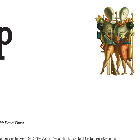
iri: Derya Yılmaz
a büyüdü ve 1915’te Zürih’e gitti; burada Dada hareketinin