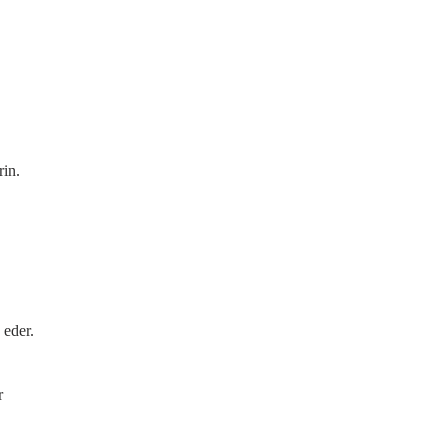
in.
eder.
r