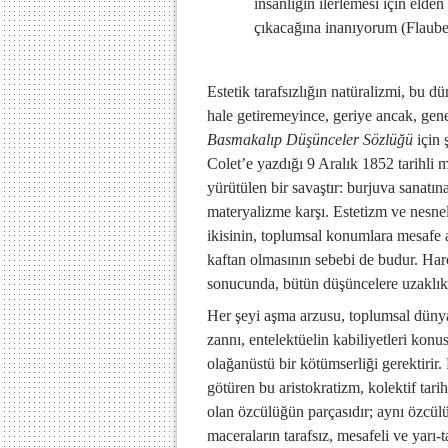
insanlığın ilerlemesi için eld
çıkacağına inanıyorum (Flauber
Estetik tarafsızlığın natüralizmi, bu d
hale getiremeyince, geriye ancak, genel
Basmakalıp Düşünceler Sözlüğü
için 
Colet’e yazdığı 9 Aralık 1852 tarihli 
yürütülen bir savaştır: burjuva sanatına
materyalizme karşı. Estetizm ve nesnel
ikisinin, toplumsal konumlara mesafe
kaftan olmasının sebebi de budur. Ha
sonucunda, bütün düşüncelere uzaklık 
Her şeyi aşma arzusu, toplumsal dünya
zannı, entelektüelin kabiliyetleri kon
olağanüstü bir kötümserliği gerektirir. 
götüren bu aristokratizm, kolektif tari
olan özcülüğün parçasıdır; aynı özcülü
maceraların tarafsız, mesafeli ve yarı-t