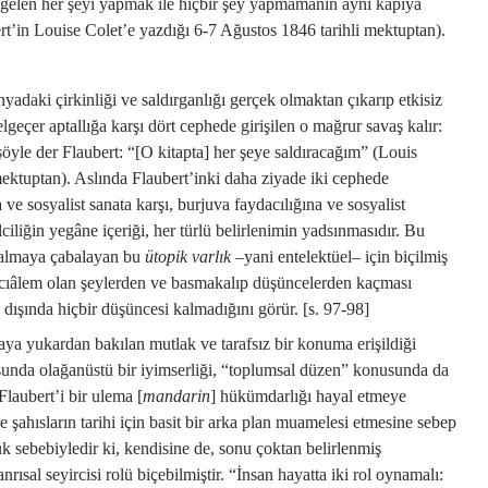
en gelen her şeyi yapmak ile hiçbir şey yapmamanın aynı kapıya
t’in Louise Colet’e yazdığı 6-7 Ağustos 1846 tarihli mektuptan).
ünyadaki çirkinliği ve saldırganlığı gerçek olmaktan çıkarıp etkisiz
geçer aptallığa karşı dört cephede girişilen o mağrur savaş kalır:
şöyle der Flaubert: “[O kitapta] her şeye saldıracağım” (Louis
mektuptan). Aslında Flaubert’inki daha ziyade iki cephede
 ve sosyalist sanata karşı, burjuva faydacılığına ve sosyalist
ciliğin yegâne içeriği, her türlü belirlenimin yadsınmasıdır. Bu
 almaya çabalayan bu
ütopik varlık
–yani entelektüel– için biçilmiş
rcıâlem olan şeylerden ve basmakalıp düşüncelerden kaçması
dışında hiçbir düşüncesi kalmadığını görür. [s. 97-98]
ya yukardan bakılan mutlak ve tarafsız bir konuma erişildiği
usunda olağanüstü bir iyimserliği, “toplumsal düzen” konusunda da
Flaubert’i bir ulema [
mandarin
] hükümdarlığı hayal etmeye
he şahısların tarihi için basit bir arka plan muamelesi etmesine sebep
k sebebiyledir ki, kendisine de, sonu çoktan belirlenmiş
anrısal seyircisi rolü biçebilmiştir. “İnsan hayatta iki rol oynamalı: