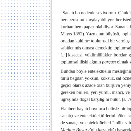
“Sanatı bu nedenle seviyorum. Çünkü 
her arzusunu karşılayabiliyor, her ist
kurban hem papaz olabiliyor. Sanatta 
Mayıs 1852). Yazmanın büyüsü, toplumsa
ortadan kaldırır: toplumsal bir varol
sabitlenmiş olması demektir, toplumsa
[...] kısacası, yükümlülükler, borçlar,
toplumsal ilişki ağının
parçası
olmak v
Bundan böyle entelektüelin mesleğinin 
türlü bağdan yoksun, köksüz, saf özne 
geçici olarak azade olan burjuva yeni
gereken birileri, yeri yurdu, inancı, 
uğraşında doğal karşılığını bulur. [s. 7
Flaubert hayatı boyunca belirsiz bir 
sanatçı ve entelektüel türlerini bölen 
de sanatçı ve entelektüelleri “mülk sah
Madam Bovary
’nin kazandığı başarıd