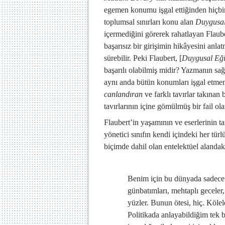
egemen konumu işgal ettiğinden hiçbir
toplumsal sınırları konu alan
Duygusal
içermediğini görerek rahatlayan Flaub
başarısız bir girişimin hikâyesini anla
sürebilir. Peki Flaubert, [
Duygusal Eği
başarılı olabilmiş midir? Yazmanın sağl
aynı anda bütün konumları işgal etme
canlandıran
ve farklı tavırlar takınan 
tavırlarının içine gömülmüş bir fail ola
Flaubert’in yaşamının ve eserlerinin t
yönetici sınıfın kendi içindeki her tü
biçimde dahil olan entelektüel alandaki
Benim için bu dünyada sadece g
günbatımları, mehtaplı geceler,
yüzler. Bunun ötesi, hiç. Kölel
Politikada anlayabildiğim tek 