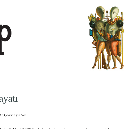
ayatı
eu
,
Çeviri: Elçin Gen