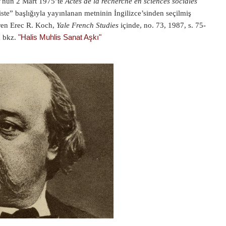
u’nün 2 Mart 1975’te
Actes de la recherche en sciences sociales
iste” başlığıyla yayınlanan metninin İngilizce’sinden seçilmiş
viren Erec R. Koch,
Yale French Studies
içinde, no. 73, 1987, s. 75-
n bkz.
"Halis Muhlis Sanat Aşkı"