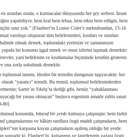
en azından orada, o kurmacalar dünyasında her şey serbest. İnsan
ediğini yapabiliyor, hem kral hem tebaa, hem etkin hem edilgin, hem
hiçbir sınır yok.” (Flaubert’in Louise Colet’e mektubundan, 15-16
l varoluşu oluşturan tüm belirlenimleri, kısıtları ve sınırları
uş halinde olmak demek, toplumdaki yerinizin ve zamanınızın
l yapıda bir konumu işgal etmek ve onun izlerini taşımak demektir;
 görevler, yani belirlenim ve kısıtlamalar biçiminde kendini gösteren
e ona zorla sokulmak demektir.
toplumsal tanımı, idealist bir temsilin damgasını taşıyacaktır: her
olarak “yaratıcı” temsili. Bu temsil, toplumsal belirlenimlerden
yetmenin; Sartre’ın
Yıkılış
’ta dediği gibi, henüz “yaltaklanması
ve uyacağı bir yasası olmayan” burjuva ergeninin amatör ruhlu sanat
9-80]
toplumsal konumda,
bitaraf bir yerde
kalmaya çalışmıştır: hem farklı
sınıf çatışmalarının ve hâkim sınıflara özgü maddi çatışmaların, hem
ipleri”nin karşısına koyan çatışmaların aşılmış olduğu bir yerde.
an sonradır ki, Flaubert’in, kutsanmış ve lanetlenmiş yazara özgü