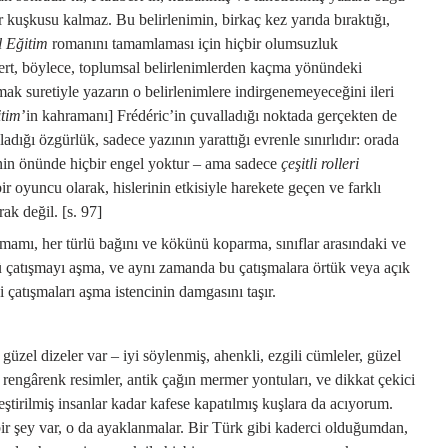
 kuşkusu kalmaz. Bu belirlenimin, birkaç kez yarıda bıraktığı,
 Eğitim
romanını tamamlaması için hiçbir olumsuzluk
ert, böylece, toplumsal belirlenimlerden kaçma yönündeki
tmak suretiyle yazarın o belirlenimlere indirgenemeyeceğini ileri
tim
’in kahramanı] Frédéric’in çuvalladığı noktada gerçekten de
adığı özgürlük, sadece yazının yarattığı evrenle sınırlıdır: orada
nin önünde hiçbir engel yoktur – ama sadece
çeşitli rolleri
bir oyuncu olarak, hislerinin etkisiyle harekete geçen ve farklı
rak değil. [s. 97]
amamı, her türlü bağını ve kökünü koparma, sınıflar arasındaki ve
rlü çatışmayı aşma, ve aynı zamanda bu çatışmalara örtük veya açık
 çatışmaları aşma istencinin damgasını taşır.
üzel dizeler var – iyi söylenmiş, ahenkli, ezgili cümleler, güzel
 rengârenk resimler, antik çağın mermer yontuları, ve dikkat çekici
eştirilmiş insanlar kadar kafese kapatılmış kuşlara da acıyorum.
bir şey var, o da ayaklanmalar. Bir Türk gibi kaderci olduğumdan,