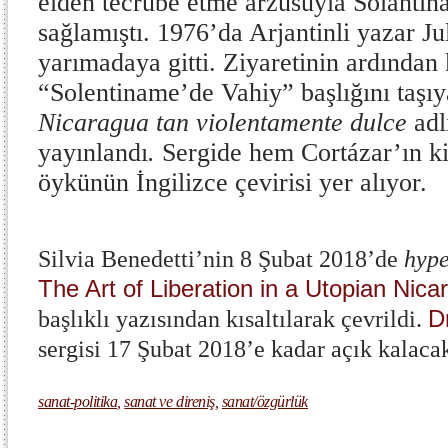
elden tecrübe etme arzusuyla Solantin
sağlamıştı. 1976’da Arjantinli yazar Ju
yarımadaya gitti. Ziyaretinin ardından
“Solentiname’de Vahiy” başlığını taşıy
Nicaragua tan violentamente dulce
adl
yayınlandı
.
Sergide hem Cortázar’ın ki
öykünün İngilizce çevirisi yer alıyor.
Silvia Benedetti’nin 8 Şubat 2018’de
hype
The Art of Liberation in a Utopian Ni
D
başlıklı yazısından kısaltılarak çevrildi.
sergisi 17 Şubat 2018’e kadar açık kalaca
sanat-politika
,
sanat ve direniş
,
sanat/özgürlük