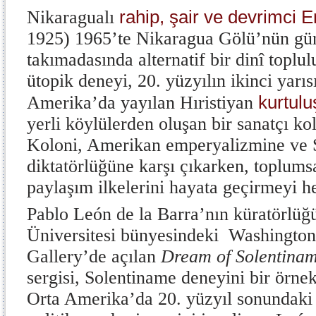
rahip, şair ve devrimci 
Nikaragualı
1925) 1965’te Nikaragua Gölü’nün gü
takımadasında alternatif bir dinî toplu
ütopik deneyi, 20. yüzyılın ikinci yarı
kurtuluş
Amerika’da yayılan Hıristiyan
yerli köylülerden oluşan bir sanatçı k
Koloni, Amerikan emperyalizmine ve
diktatörlüğüne karşı çıkarken, toplums
paylaşım ilkelerini hayata geçirmeyi h
Pablo León de la Barra’nın küratörlü
Üniversitesi bünyesindeki Washington
Gallery’de açılan
Dream of Solentina
sergisi, Solentiname deneyini bir örnek
Orta Amerika’da 20. yüzyıl sonundaki d