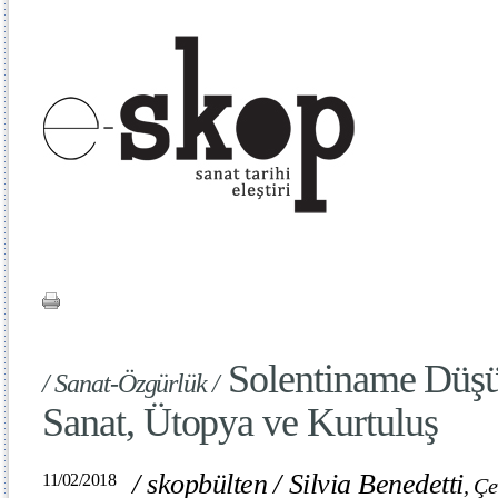
Solentiname Düşü
/ Sanat-Özgürlük /
Sanat, Ütopya ve Kurtuluş
/
skopbülten
/
Silvia Benedetti
11/02/2018
,
Çe