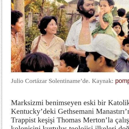
Julio Cortázar Solentiname’de. Kaynak:
pomp
Marksizmi benimseyen eski bir Katolik
Kentucky’deki Gethsemani Manastırı’n
Trappist keşişi Thomas Merton’la çalış
kolonisini kurtuluş teolojisi ilkeleri d