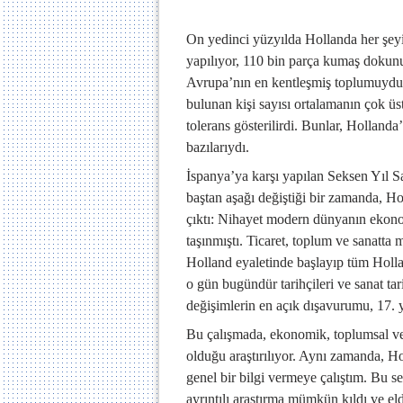
On yedinci yüzyılda Hollanda her şeyi
yapılıyor, 110 bin parça kumaş dokunuy
Avrupa’nın en kentleşmiş toplumuydu v
bulunan kişi sayısı ortalamanın çok üs
tolerans gösterilirdi. Bunlar, Hollanda
bazılarıydı.
İspanya’ya karşı yapılan Seksen Yıl S
baştan aşağı değiştiği bir zamanda, Ho
çıktı: Nihayet modern dünyanın ekono
taşınmıştı. Ticaret, toplum ve sanatta 
Holland eyaletinde başlayıp tüm Holl
o gün bugündür tarihçileri ve sanat ta
değişimlerin en açık dışavurumu, 17. 
Bu çalışmada, ekonomik, toplumsal ve s
olduğu araştırılıyor. Aynı zamanda, H
genel bir bilgi vermeye çalıştım. Bu s
ayrıntılı araştırma mümkün kıldı ve eld