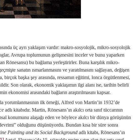
sında üç ayrı yaklaşım vardır: makro-sosyolojik, mikro-sosyolojik
glar, Avrupa toplumunun gelişmesini inceler ve bunu yaparken
yan Rönesansı) bu bağlama yerleştirirler. Buna karşılık mikro-
geçmişte sanatın ısmarlanmasını ve yaratılmasını sağlayan, değişen
, birçok başka şey arasında, ressamın eğitimi, lonca örgütlenmesi,
ildir. Son olarak, ekonomik yaklaşımın ilgi alanı ise, tarihin belirli
min ekonomisi arasındaki bağların araştırılmasını kapsar.
şla yorumlanmasının ilk örneği, Alfred von Martin’in 1932’de
nce
adlı kitabıdır. Martin, Rönesans’ın akılcı orta sınıf tüccarının
umsal konumunu alaşağı eden ve böylece akılcı bir dünya görüşünün
f devrimi” olduğunu düşünüyordu. Bundan kısa bir süre sonra
tine Painting and its Social Background
adlı kitabı, Rönesans’ın
[1]
Antal, Floransa’da 15. yüzyılda resim satın alan üst orta sınıf