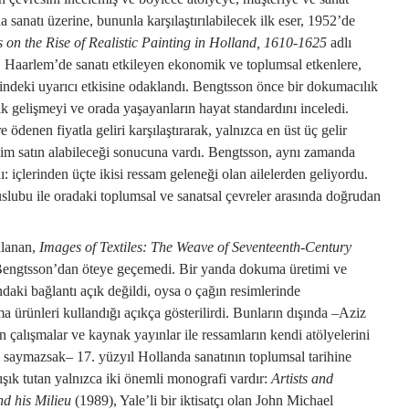
sanatı üzerine, bununla karşılaştırılabilecek ilk eser, 1952’de
s on the Rise of Realistic Painting in Holland, 1610-1625
adlı
, Haarlem’de sanatı etkileyen ekonomik ve toplumsal etkenlere,
ndeki uyarıcı etkisine odaklandı. Bengtsson önce bir dokumacılık
gelişmeyi ve orada yaşayanların hayat standardını inceledi.
 ödenen fiyatla geliri karşılaştırarak, yalnızca en üst üç gelir
sim satın alabileceği sonucuna vardı. Bengtsson, aynı zamanda
ı: içlerinden üçte ikisi ressam geleneği olan ailelerden geliyordu.
slubu ile oradaki toplumsal ve sanatsal çevreler arasında doğrudan
nlanan,
Images of Textiles: The Weave of Seventeenth-Century
Bengtsson’dan öteye geçemedi. Bir yanda dokuma üretimi ve
ndaki bağlantı açık değildi, oysa o çağın resimlerinde
a ürünleri kullandığı açıkça gösterilirdi. Bunların dışında –Aziz
n çalışmalar ve kaynak yayınlar ile ressamların kendi atölyelerini
ı saymazsak– 17. yüzyıl Hollanda sanatının toplumsal tarihine
şık tutan yalnızca iki önemli monografi vardır:
Artists and
d his Milieu
(1989), Yale’li bir iktisatçı olan John Michael