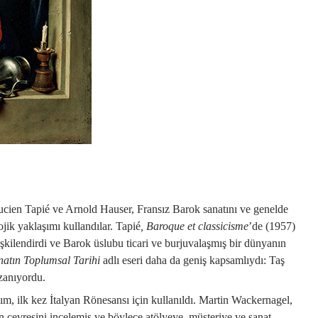
ucien Tapié ve Arnold Hauser, Fransız Barok sanatını ve genelde
jik yaklaşımı kullandılar.
Tapié
, Baroque et classicisme
’de (1957)
lişkilendirdi ve Barok üslubu ticari ve burjuvalaşmış bir dünyanın
natın Toplumsal Tarihi
adlı eseri daha da geniş kapsamlıydı: Taş
zanıyordu.
m, ilk kez İtalyan Rönesansı için kullanıldı. Martin Wackernagel,
n çevresini incelemiş ve böylece atölyeye, müşteriye ve sanat