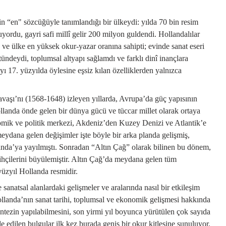
n “en" sözcüğüyle tanımlandığı bir ülkeydi: yılda 70 bin resim
ordu, gayri safi millî gelir 200 milyon guldendi. Hollandalılar
e ülke en yüksek okur-yazar oranına sahipti; evinde sanat eseri
tündeydi, toplumsal altyapı sağlamdı ve farklı dinî inançlara
’yı 17. yüzyılda öylesine eşsiz kılan özelliklerden yalnızca
avaşı’nı (1568-1648) izleyen yıllarda, Avrupa’da güç yapısının
llanda önde gelen bir dünya gücü ve tüccar millet olarak ortaya
mik ve politik merkezi, Akdeniz’den Kuzey Denizi ve Atlantik’e
meydana gelen değişimler işte böyle bir arka planda gelişmiş,
anda’ya yayılmıştı. Sonradan “Altın Çağ” olarak bilinen bu dönem,
rihçilerini büyülemiştir. Altın Çağ’da meydana gelen tüm
yüzyıl Hollanda resmidir.
anatsal alanlardaki gelişmeler ve aralarında nasıl bir etkileşim
ollanda’nın sanat tarihi, toplumsal ve ekonomik gelişmesi hakkında
entezin yapılabilmesini, son yirmi yıl boyunca yürütülen çok sayıda
e edilen bulgular ilk kez burada geniş bir okur kitlesine sunuluyor.