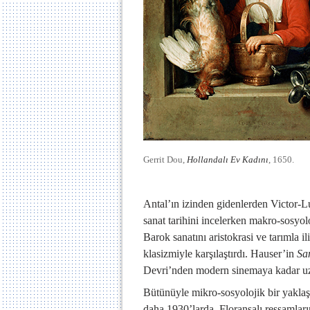
Gerrit Dou,
Hollandalı Ev Kadını
, 1650.
Antal’ın izinden gidenlerden Victor-L
sanat tarihini incelerken makro-sosyolo
Barok sanatını aristokrasi ve tarımla i
klasizmiyle karşılaştırdı. Hauser’in
Sa
Devri’nden modern sinemaya kadar u
Bütünüyle mikro-sosyolojik bir yaklaşı
daha 1930’larda, Floransalı ressamları