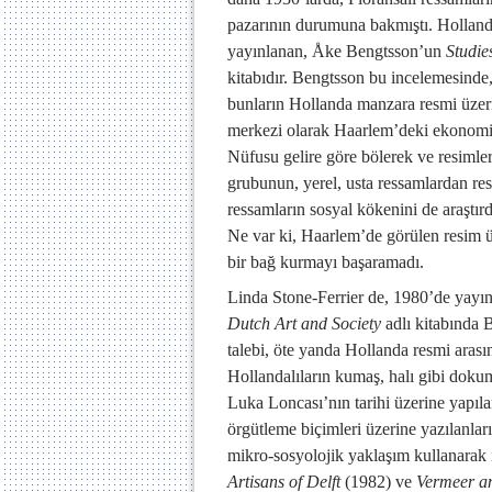
pazarının durumuna bakmıştı. Hollanda 
yayınlanan,
Åke Bengtsson’un
Studie
kitabıdır. Bengtsson bu incelemesinde
bunların Hollanda manzara resmi üzeri
merkezi olarak Haarlem’deki ekonomik 
Nüfusu gelire göre bölerek ve resimlere
grubunun, yerel, usta ressamlardan re
ressamların sosyal kökenini de araştırd
Ne var ki, Haarlem’de görülen resim ü
bir bağ kurmayı başaramadı.
Linda Stone-Ferrier de, 1980’de yayı
Dutch Art and Society
adlı kitabında 
talebi, öte yanda Hollanda resmi arası
Hollandalıların kumaş, halı gibi dokum
Luka Loncası’nın tarihi üzerine yapıla
örgütleme biçimleri üzerine yazılanlar
mikro-sosyolojik yaklaşım kullanarak ı
Artisans of Delft
(1982) ve
Vermeer an