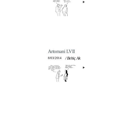
Artomani LVII
8/03/2014
/
Behiç Ak