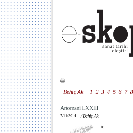
Behiç Ak
1
2
3
4
5
6
7
8
Artomani LXXIII
7/11/2014
/
Behiç Ak