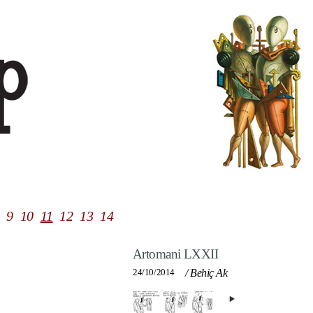
9
10
11
12
13
14
Artomani LXXII
24/10/2014
/
Behiç Ak