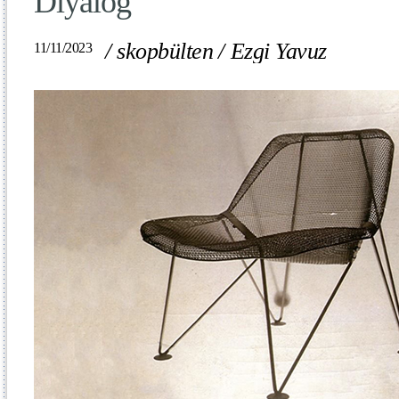
Diyalog
/
skopbülten
/
Ezgi Yavuz
11/11/2023