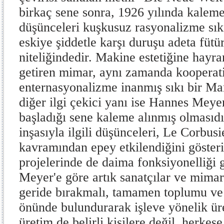
birkaç sene sonra, 1926 yılında kaleme
düşünceleri kuşkusuz rasyonalizme sık
eskiye şiddetle karşı duruşu adeta fütü
niteliğindedir. Makine estetiğine hayran
getiren mimar, aynı zamanda kooperati
enternasyonalizme inanmış sıkı bir Mar
diğer ilgi çekici yanı ise Hannes Mey
başladığı sene kaleme alınmış olmasıd
inşasıyla ilgili düşünceleri, Le Corbu
kavramından epey etkilendiğini gösteri
projelerinde de daima fonksiyonelliği
Meyer'e göre artık sanatçılar ve mimarl
geride bırakmalı, tamamen toplumu ve 
önünde bulundurarak işleve yönelik ür
üretim de belirli kişilere değil, herkes