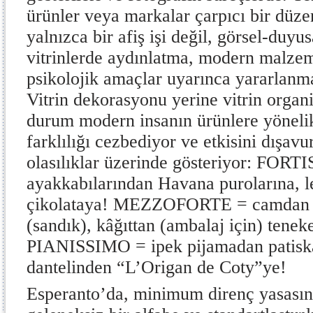
ürünler veya markalar çarpıcı bir düze
yalnızca bir afiş işi değil, görsel-duyus
vitrinlerde aydınlatma, modern malze
psikolojik amaçlar uyarınca yararlanma
Vitrin dekorasyonu yerine vitrin organ
durum modern insanın ürünlere yönelik
farklılığı cezbediyor ve etkisini dışa
olasılıklar üzerinde gösteriyor: FORT
ayakkabılarından Havana purolarına, le
çikolataya! MEZZOFORTE = camdan (ş
(sandık), kâğıttan (ambalaj için) tenek
PIANISSIMO = ipek pijamadan patisk
dantelinden “L’Origan de Coty”ye!
Esperanto’da, minimum direnç yasasını