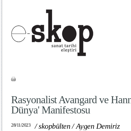
Rasyonalist Avangard ve Hann
Dünya' Manifestosu
/
skopbülten
/
Aygen Demiriz
28/11/2023