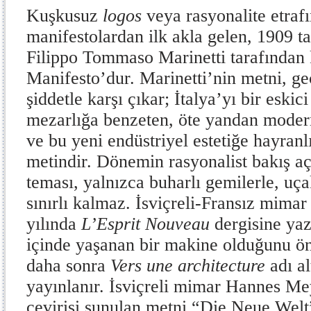
Kuşkusuz
logos
veya rasyonalite etraf
manifestolardan ilk akla gelen, 1909 ta
Filippo Tommaso Marinetti tarafından 
Manifesto’dur. Marinetti’nin metni, ge
şiddetle karşı çıkar; İtalya’yı bir eskic
mezarlığa benzeten, öte yandan moder
ve bu yeni endüstriyel estetiğe hayranl
metindir. Dönemin rasyonalist bakış a
teması, yalnızca buharlı gemilerle, uçak
sınırlı kalmaz. İsviçreli-Fransız mima
yılında
L’Esprit Nouveau
dergisine yaz
içinde yaşanan bir makine olduğunu ön
daha sonra
Vers une architecture
adı a
yayınlanır. İsviçreli mimar Hannes Me
çevirisi sunulan metni “Die Neue Welt