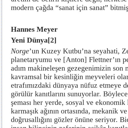
modern çağda “sanat için sanat” bitmişt
Hannes Meyer
Yeni Dünya
[2]
Norge
’un Kuzey Kutbu’na seyahati, Ze
planetaryumu ve [Anton] Flettner’ın p
adım makineleşen gezegenimizin son mü
kavramsal bir kesinliğin meyveleri ola
etrafımızdaki dünyaya nüfuz etmeye de
görülür kanıtlarını sunuyorlar. Böylec
şeması her yerde, sosyal ve ekonomik 
karmaşık ağının ortasında, mekanik ve
doğrusallığını gözler önüne seriyor. B