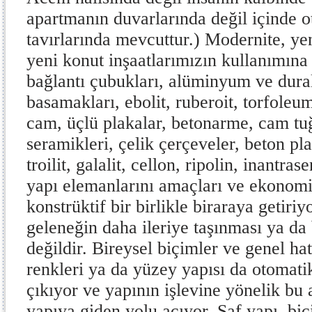
apartmanın duvarlarında değil içinde ot
tavırlarında mevcuttur.) Modernite, yen
yeni konut inşaatlarımızın kullanımına
bağlantı çubukları, alüminyum ve dur
basamakları, ebolit, ruberoit, torfoleu
cam, üçlü plakalar, betonarme, cam tu
seramikleri, çelik çerçeveler, beton pla
troilit, galalit, cellon, ripolin, inantra
yapı elemanlarını amaçları ve ekonomi
konstrüktif bir birlikle biraraya getiri
geleneğin daha ileriye taşınması ya da 
değildir. Bireysel biçimler ve genel ha
renkleri ya da yüzey yapısı da otomat
çıkıyor ve yapının işlevine yönelik bu 
yapıya giden yolu açıyor. Saf yapı, bi