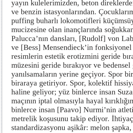
yayın kulelerimizden, beton direklerde
ve benzin istasyonlarından. Çocukları
puffing buharlı lokomotifleri küçümsüy
mucizesine olan inançlarında soğukkanl
Palucca’nın dansları, [Rudolf] von Lab
ve [Bess] Mensendieck’in fonksiyonel 
resimlerin estetik erotizmini geride bı
müzesini geride bırakıyor ve bedensel 
yanılsamaların yerine geçiyor. Spor bire
biraraya getiriyor. Spor, kolektif hissi
haline geliyor; yüz binlerce insan Suz
maçının iptal olmasıyla hayal kırıklığ
binlerce insan [Paavo] Nurmi’nin atlet
metrelik koşusunu takip ediyor. İhtiya
standardizasyonu aşikâr: melon şapka, 