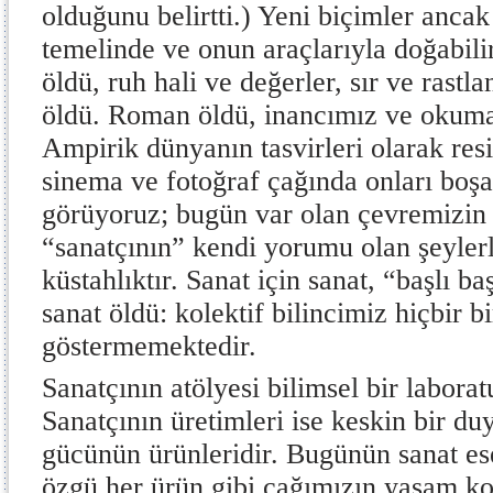
olduğunu belirtti.) Yeni biçimler anca
temelinde ve onun araçlarıyla doğabil
öldü, ruh hali ve değerler, sır ve rastlan
öldü. Roman öldü, inancımız ve okum
Ampirik dünyanın tasvirleri olarak res
sinema ve fotoğraf çağında onları boş
görüyoruz; bugün var olan çevremizin 
“sanatçının” kendi yorumu olan şeyler
küstahlıktır. Sanat için sanat, “başlı ba
sanat öldü: kolektif bilincimiz hiçbir bi
göstermemektedir.
Sanatçının atölyesi bilimsel bir labor
Sanatçının üretimleri ise keskin bir duya
gücünün ürünleridir. Bugünün sanat ese
özgü her ürün gibi çağımızın yaşam koş