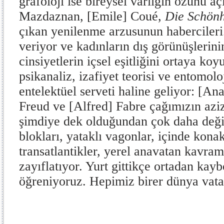
grafoloji ise bireysel varlığın özünü aç
Mazdaznan, [Emile] Coué,
Die Schönh
çıkan yenilenme arzusunun habercileri
veriyor ve kadınların dış görünüşlerin
cinsiyetlerin içsel eşitliğini ortaya koy
psikanaliz, izafiyet teorisi ve entomolo
entelektüel serveti haline geliyor: [Ana
Freud ve [Alfred] Fabre çağımızın azi
şimdiye dek olduğundan çok daha deği
blokları, yataklı vagonlar, içinde kona
transatlantikler, yerel anavatan kavram
zayıflatıyor. Yurt gittikçe ortadan kay
öğreniyoruz. Hepimiz birer dünya vata