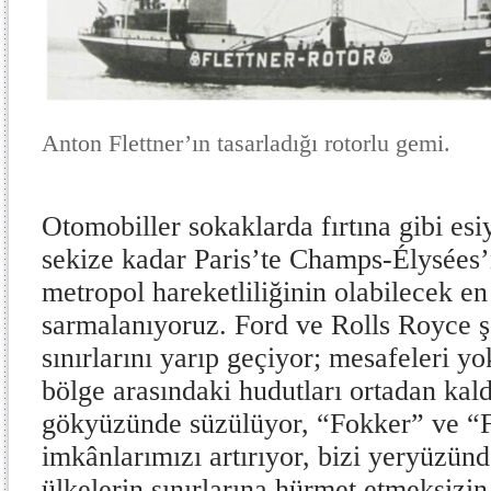
Anton Flettner’ın tasarladığı rotorlu gemi.
Otomobiller sokaklarda fırtına gibi esi
sekize kadar Paris’te Champs-Élysées’
metropol hareketliliğinin olabilecek e
sarmalanıyoruz. Ford ve Rolls Royce ş
sınırlarını yarıp geçiyor; mesafeleri yok
bölge arasındaki hudutları ortadan kald
gökyüzünde süzülüyor, “Fokker” ve “F
imkânlarımızı artırıyor, bizi yeryüzünd
ülkelerin sınırlarına hürmet etmeksizin