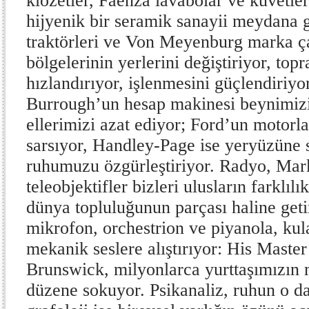
klozetler, Faenza lavabolar ve küvetle
hijyenik bir seramik sanayii meydana g
traktörleri ve Von Meyenburg marka ç
bölgelerinin yerlerini değiştiriyor, top
hızlandırıyor, işlenmesini güçlendiriyor
Burrough’un hesap makinesi beynimizi,
ellerimizi azat ediyor; Ford’un motorla
sarsıyor, Handley-Page ise yeryüzüne 
ruhumuzu özgürleştiriyor. Radyo, Ma
teleobjektifler bizleri ulusların farklıl
dünya topluluğunun parçası haline get
mikrofon, orchestrion ve piyanola, kul
mekanik seslere alıştırıyor: His Maste
Brunswick, milyonlarca yurttaşımızın m
düzene sokuyor. Psikanaliz, ruhun o dar