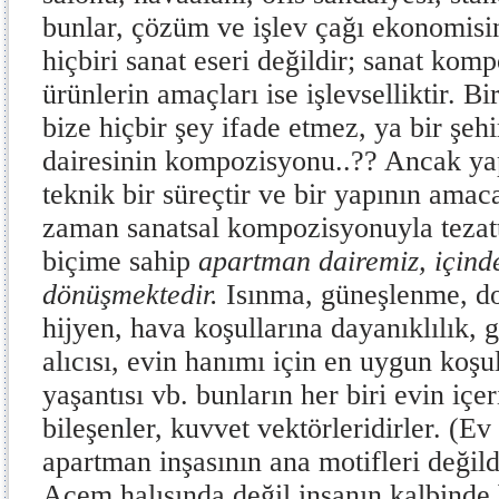
bunlar, çözüm ve işlev çağı ekonomisin
hiçbiri sanat eseri değildir; sanat kom
ürünlerin amaçları ise işlevselliktir. 
bize hiçbir şey ifade etmez, ya bir şeh
dairesinin kompozisyonu..?? Ancak yapı
teknik bir süreçtir ve bir yapının amaca
zaman sanatsal kompozisyonuyla tezattı
biçime sahip
apartman dairemiz, içind
dönüşmektedir.
Isınma, güneşlenme, do
hijyen, hava koşullarına dayanıklılık, 
alıcısı, evin hanımı için en uygun koşull
yaşantısı vb. bunların her biri evin içer
bileşenler, kuvvet vektörleridirler. (Ev 
apartman inşasının ana motifleri değildi
Acem halısında değil insanın kalbinde b