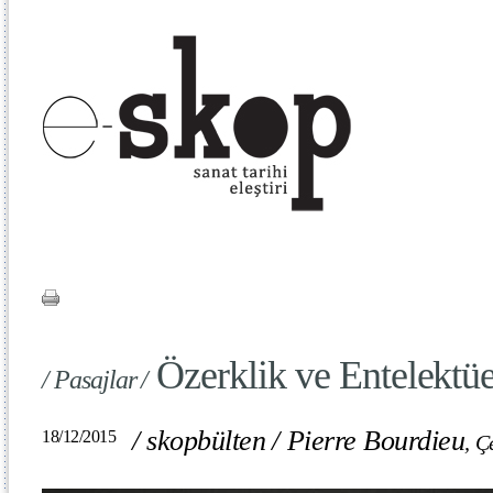
Özerklik ve Entelektüe
/ Pasajlar /
/
skopbülten
/
Pierre Bourdieu
18/12/2015
,
Çe