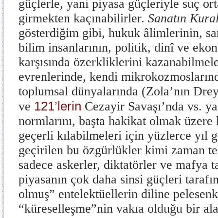
güçlerle, yani piyasa güçleriyle suç ort
girmekten kaçınabilirler.
Sanatın Kural
gösterdiğim gibi, hukuk âlimlerinin, sa
bilim insanlarının, politik, dinî ve eko
karşısında özerkliklerini kazanabilmeler
evrenlerinde, kendi mikrokozmosların
toplumsal dünyalarında (Zola’nın Dreyf
121’lerin
ve
Cezayir Savaşı’nda vs. yap
normlarını, başta hakikat olmak üzere 
geçerli kılabilmeleri için yüzlerce yıl 
geçirilen bu özgürlükler kimi zaman teh
sadece askerler, diktatörler ve mafya t
piyasanın çok daha sinsi güçleri tarafın
olmuş” entelektüellerin diline pelesenk
“küreselleşme”nin vakıa olduğu bir ala