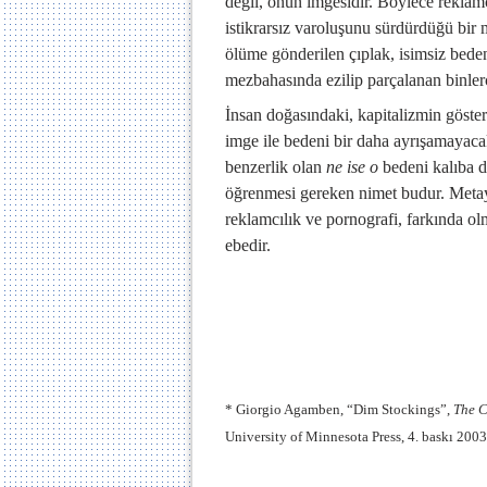
değil, onun imgesidir. Böylece reklamc
istikrarsız varoluşunu sürdürdüğü bir
ölüme gönderilen çıplak, isimsiz bede
mezbahasında ezilip parçalanan binlerc
İnsan doğasındaki, kapitalizmin göster
imge ile bedeni bir daha ayrışamayaca
benzerlik olan
ne ise o
bedeni kalıba d
öğrenmesi gereken nimet budur. Metay
reklamcılık ve pornografi, farkında o
ebedir.
* Giorgio Agamben, “Dim Stockings”,
The 
University of Minnesota Press, 4. baskı 2003