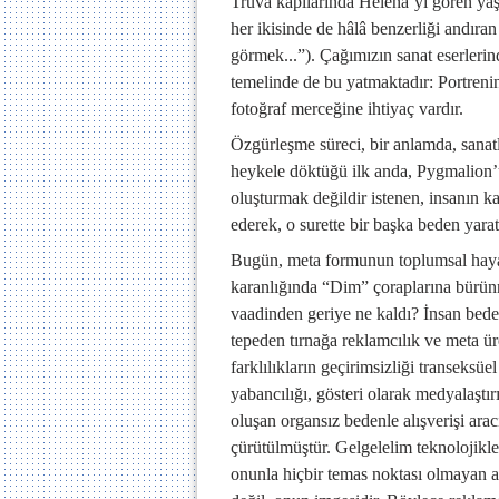
Truva kapılarında Helena’yı gören yaşl
her ikisinde de hâlâ benzerliği andıran
görmek...”). Çağımızın sanat eserleri
temelinde de bu yatmaktadır: Portrenin
fotoğraf merceğine ihtiyaç vardır.
Özgürleşme süreci, bir anlamda, sanatla
heykele döktüğü ilk anda, Pygmalion’un
oluşturmak değildir istenen, insanın k
ederek, o surette bir başka beden yarat
Bugün, meta formunun toplumsal hayat
karanlığında “Dim” çoraplarına bürünmü
vaadinden geriye ne kaldı? İnsan bede
tepeden tırnağa reklamcılık ve meta üre
farklılıkların geçirimsizliği transeksü
yabancılığı, gösteri olarak medyalaştır
oluşan organsız bedenle alışverişi ara
çürütülmüştür. Gelgelelim teknolojikle
onunla hiçbir temas noktası olmayan ap