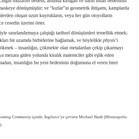
ılığın muzaffer bedeni, ardında kırılgan ve narin insan bedeninin
 maskeye dönüşmüştür; ve “kızlar”ın geometrik ihtişamı, kamplarda
nlerden oluşan uzun kuyrukların, veya her gün otoyolların
e cesedin üzerini örter.
iyle sınırlandırmaya çalıştığı tarihsel dönüşümleri temellük etmek;
kları bir uzamda birbirlerine bağlamak, ve böylelikle
physis
’i
ökmek – insanlığın, çökmekte olan metalardan çekip çıkarmayı
a mezara giden yolunda kiralık matemciler gibi eşlik eden
lmadan, insanlığın bu yeni bedeninin doğumuna el veren birer
Coming Community
içinde, İngilizce’ye çeviren Michael Hardt (Minneapolis:
).