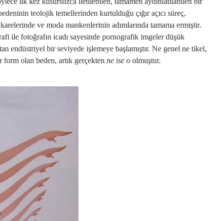
lece ilk kez kusursuzca iletilebilen, tamamen aydınlatılabilen bir
bedeninin teolojik temellerinden kurtulduğu çığır açıcı süreç,
m karelerinde ve moda mankenlerinin adımlarında tamama ermiştir.
rafi ile fotoğrafın icadı sayesinde pornografik imgeler düşük
an endüstriyel bir seviyede işlemeye başlamıştır. Ne genel ne tikel,
ir form olan beden, artık gerçekten
ne ise o
olmuştur.