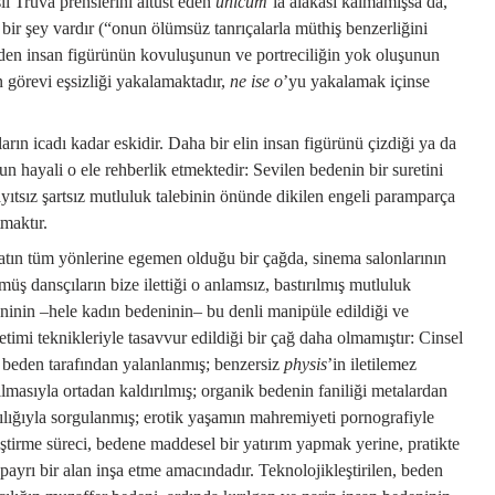
ı Truva prenslerini altüst eden
unicum
’la alakası kalmamışsa da,
 bir şey vardır (“onun ölümsüz tanrıçalarla müthiş benzerliğini
nden insan figürünün kovuluşunun ve portreciliğin yok oluşunun
 görevi eşsizliği yakalamaktadır,
ne ise o
’yu yakalamak içinse
rın icadı kadar eskidir. Daha bir elin insan figürünü çizdiği ya da
 hayali o ele rehberlik etmektedir: Sevilen bedenin bir suretini
ayıtsız şartsız mutluluk talebinin önünde dikilen engeli paramparça
maktır.
ın tüm yönlerine egemen olduğu bir çağda, sinema salonlarının
ş dansçıların bize ilettiği o anlamsız, bastırılmış mutluluk
ninin –hele kadın bedeninin– bu denli manipüle edildiği ve
timi teknikleriyle tasavvur edildiği bir çağ daha olmamıştır: Cinsel
el beden tarafından yalanlanmış; benzersiz
physis
’in iletilemez
ılmasıyla ortadan kaldırılmış; organik bedenin faniliği metalardan
cılığıyla sorgulanmış; erotik yaşamın mahremiyeti pornografiyle
ştirme süreci, bedene maddesel bir yatırım yapmak yerine, pratikte
ayrı bir alan inşa etme amacındadır. Teknolojikleştirilen, beden