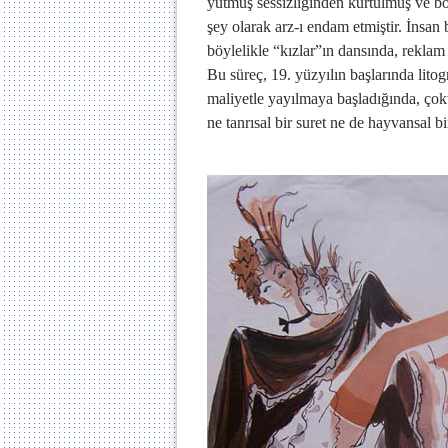
yutmuş sessizliğinden kurtulmuş ve böy
şey olarak arz-ı endam etmiştir. İnsan 
böylelikle “kızlar”ın dansında, rekla
Bu süreç, 19. yüzyılın başlarında litog
maliyetle yayılmaya başladığında, çokt
ne tanrısal bir suret ne de hayvansal b