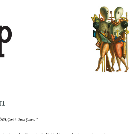
rı
ben
*
,
Çeviri: Umut Şumnu