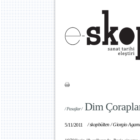
Dim Çorapla
/ Pasajlar /
/
skopbülten
/
Giorgio Agam
5/11/2011