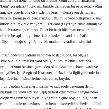
a salonlarında dönemin ünlü bir Fransız kadın çorabı markasının
 “Dim” çorapları.
Reklam, birlikte dans eden bir grup genç kadını
**
ini, göz ucuyla bile olsa izlemiş birisi, gülümseyen dansçıların
sizlik, karmaşa ve benzersizlik, iletişim ve yabancılaşma etkisini
tında bir ufak hile yatıyordu: Her dansçı ayrı ayrı filme alınmış ve
ında biraraya getirilmişti. Fakat bu basit hile, aynı ucuz ürünle
eki o hesaplanmış asimetri, hareketler arasındaki o hafif
 ilişkili olduğu su götürmez bir mutluluk vaadinin esintisini
ci insan bedenine yatırım yapmaya başladığında, bu olguya
r bile bunun olumlu bir yanı olduğunu teslim etmek zorunda
 üretim tarzının ötesine işaret eden okunaksız bir kehanet vardı ve
eliydiler. İşte Siegfried Kracauer’in “kızlar”la ilgili gözlemlerine
luşu üzerine düşüncelerine esin veren, buydu.
ni bir yandan kitleselleştirmenin ve mübadele değerinin demir
nu binlerce yıldır üzerine yapışan tarif edilemezlik damgasından
olojik yazgının ve bireysel biyografinin çifte boyunduruğundan
nin dili tutulmuş haykırışından hem de komedideki bedenin dilini