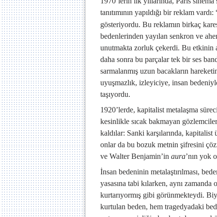
1970’lerin ilk yıllarında, Paris sinem
tanıtımının yapıldığı bir reklam vardı:
gösteriyordu. Bu reklamın birkaç kares
bedenlerinden yayılan senkron ve ahenk
unutmakta zorluk çekerdi. Bu etkinin al
daha sonra bu parçalar tek bir ses band
sarmalanmış uzun bacakların hareketind
uyuşmazlık, izleyiciye, insan bedeniyle
taşıyordu.
1920’lerde, kapitalist metalaşma süre
kesinlikle sıcak bakmayan gözlemcile
kaldılar: Sanki karşılarında, kapitalist
onlar da bu bozuk metnin şifresini çözm
ve Walter Benjamin’in
aura
’nın yok o
İnsan bedeninin metalaştırılması, bede
yasasına tabi kılarken, aynı zamanda o
kurtarıyormış gibi görünmekteydi. Biy
kurtulan beden, hem tragedyadaki bede