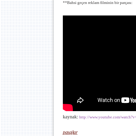
*
*B
ahsi geçen reklam filminin bir parçası:
kaynak:
http://www.youtube.com/watch
pasajlar