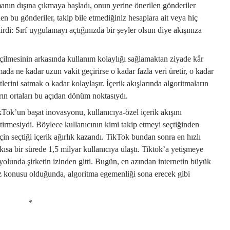
manın dışına çıkmaya başladı, onun yerine önerilen gönderiler
nen bu gönderiler, takip bile etmediğiniz hesaplara ait veya hiç
irdi: Sırf uygulamayı açtığınızda bir şeyler olsun diye akışınıza
eçilmesinin arkasında kullanım kolaylığı sağlamaktan ziyade kâr
ada ne kadar uzun vakit geçirirse o kadar fazla veri üretir, o kadar
tlerini satmak o kadar kolaylaşır. İçerik akışlarında algoritmaların
rın ortaları bu açıdan dönüm noktasıydı.
ok’un başat inovasyonu, kullanıcıya-özel içerik akışını
irmesiydi. Böylece kullanıcının kimi takip etmeyi seçtiğinden
için seçtiği içerik ağırlık kazandı. TikTok bundan sonra en hızlı
ısa bir sürede 1,5 milyar kullanıcıya ulaştı. Tiktok’a yetişmeye
 yolunda şirketin izinden gitti. Bugün, en azından internetin büyük
öz konusu olduğunda, algoritma egemenliği sona erecek gibi
*