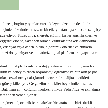
kelimesi, bugün yaşamlarımızı etkileyen, özellikle de kültür
 biçimleri üzerinde muazzam bir etki yaratan uçsuz bucaksız, iç içe
e ediyor. Filtredünya, siyaseti, eğitimi, kişiler arası ilişkileri ve
iştirdi elbette, fakat ben burada kültür alanına odaklanıyorum.
, edebiyat veya dansta olsun, algoritmik öneriler ve bunların
kimizi dolayımlıyor ve dikkatimizi dijital platformların yapısına en
tmik dijital platformlar aracılığıyla dünyanın dört bir yanındaki
 ürün ve deneyimlerden hoşlanmayı öğreniyor ve bunların peşine
lar, sosyal medya akışlarında benzer türde dijital içerikleri
na göre şekilleniyor. Gelgelelim bu etkiler beynelmilel olsa da,
rı Batı menşeli – çoğunun merkezi Silikon Vadisi’nde ve akıl almaz
arafından yönetiliyorlar.
 rağmen, algoritmik içerik akışları bir taraftan da bizi sürekli