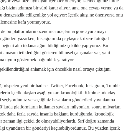
bağlıyor veya bize uymayan içerikler öneriyor, istemediğimiz türde
a ağı bizim adımıza bir sürü karar alıyor, ama ona cevap verme ya da
u dengesizlik edilgenliğe yol açıyor: İçerik akışı ne öneriyorsa onu
inlemesine kafa yormuyoruz.
 de bu platformların
özendirici
araçlarına göre ayarlamayı
a gönderi yazarken, Instagram’da paylaşmak üzere fotoğraf
 beğeni alıp tıklanacağını bildiğimiz şekilde yapıyoruz. Bu
lamasını tetiklediğini gösteren bilimsel çalışmalar var, yani
ına uyum göstermek bağımlılık yaratıyor.
ekillendirdiğini anlamak için öncelikle nasıl ortaya çıktığını
ği nispeten yeni bir hadise. Twitter, Facebook, Instagram, Tumblr
elerin içerik akışları aşağı yukarı kronolojikti. Kiminle arkadaş
i seçiyordunuz ve seçtiğiniz hesapların gönderileri yayınlanma
larda platformların kullanıcı sayıları milyonları, sonra milyarları
çok daha fazla sayıda insanla bağlantı kurduğunda, kronolojik
her zaman ilgi çekici de olmayabiliyorlardı. Sırf doğru zamanda
ilgi uyandıran bir gönderiyi kaçırabiliyordunuz. Bu yüzden içerik