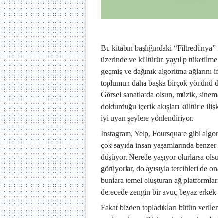
Bu kitabın başlığındaki “Filtredünya” 
üzerinde ve kültürün yayılıp tüketilme
geçmiş ve dağınık algoritma ağlarını ifad
toplumun daha başka birçok yönünü değ
Görsel sanatlarda olsun, müzik, sinema
doldurduğu içerik akışları kültürle iliş
iyi uyan şeylere yönlendiriyor.
Instagram, Yelp, Foursquare gibi algori
çok sayıda insan yaşamlarında benzer
düşüyor. Nerede yaşıyor olurlarsa olsun
görüyorlar, dolayısıyla tercihleri de o
bunlara temel oluşturan ağ platformla
derecede zengin bir avuç beyaz erkek t
Fakat bizden topladıkları bütün verilere