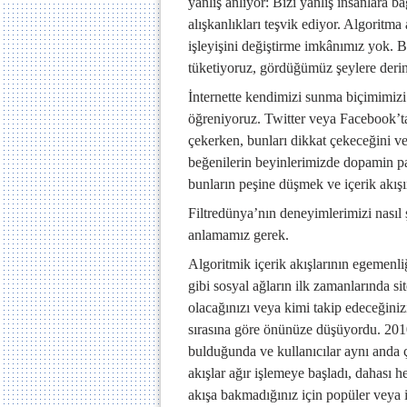
yanlış anlıyor: Bizi yanlış insanlara 
alışkanlıkları teşvik ediyor. Algoritm
işleyişini değiştirme imkânımız yok. B
tüketiyoruz, gördüğümüz şeylere der
İnternette kendimizi sunma biçimimizi
öğreniyoruz. Twitter veya Facebook’t
çekerken, bunları dikkat çekeceğini ve
beğenilerin beyinlerimizde dopamin pat
bunların peşine düşmek ve içerik akış
Filtredünya’nın deneyimlerimizi nasıl ş
anlamamız gerek.
Algoritmik içerik akışlarının egemenli
gibi sosyal ağların ilk zamanlarında sit
olacağınızı veya kimi takip edeceğiniz
sırasına göre önünüze düşüyordu. 2010’
bulduğunda ve kullanıcılar aynı anda 
akışlar ağır işlemeye başladı, dahası 
akışa bakmadığınız için popüler veya 