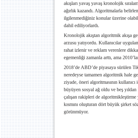
akışları yavaş yavaş kronolojik sırala
ağırlık kazandı. Algoritmalarla belirle
ilgilenmediğiniz konular üzerine olabil
dahil ediliyorlardı.
Kronolojik akıştan algoritmik akışa g
arzusu yatıyordu. Kullanıcılar uygulam
rahat izlenir ve reklam verenlere dikka
egemenliği zamanla arttı, ama 2010’la
2018’de ABD’de piyasaya sürülen TikT
neredeyse tamamen algoritmik hale get
ziyade, öneri algoritmasının kullanıcı 
büyüyen sosyal ağ oldu ve beş yıldan k
çalışan rakipleri de algoritmikleştirme
kısmını oluşturan dört büyük şirket s
görünmüyor.