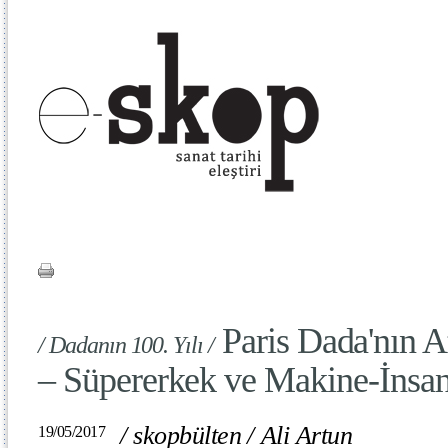
Paris Dada'nın At
/ Dadanın 100. Yılı /
– Süpererkek ve Makine-İnsa
/
skopbülten
/
Ali Artun
19/05/2017