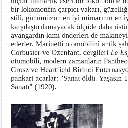
hiçbir mimarlık eseri bir lokomotifle
bir lokomotifin çarpıcı vakarı, güzel
stili, günümüzün en iyi mimarının en iy
karşılaştırılamayacak ölçüde daha üstü
avangardın kimi önderleri de makineyi 
ederler. Marinetti otomobilini antik ş
Corbusier ve Ozenfant, dergileri
Le Es
otomobili, modern zamanların Pantheon
Grosz ve Heartfield Birinci Enternasy
pankart açarlar: "Sanat öldü. Yaşasın 
Sanatı" (1920).