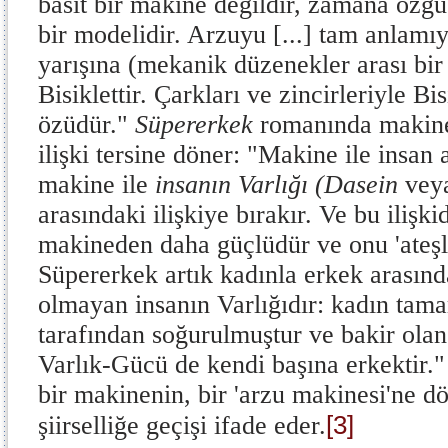
basit bir makine değildir, zamana özgü
bir modelidir. Arzuyu [...] tam anlamıyl
yarışına (mekanik düzenekler arası bir
Bisiklettir. Çarkları ve zincirleriyle Bis
özüdür."
Süpererkek
romanında makine
ilişki tersine döner: "Makine ile insan a
makine ile
insanın Varlığı (Dasein
vey
arasındaki ilişkiye bırakır. Ve bu ilişki
makineden daha güçlüdür ve onu 'ateşl
Süpererkek artık kadınla erkek arasınd
olmayan insanın Varlığıdır: kadın tam
tarafından soğurulmuştur ve bakir olan
Varlık-Gücü de kendi başına erkektir."
bir makinenin, bir 'arzu makinesi'ne 
[3]
şiirselliğe geçişi ifade eder.