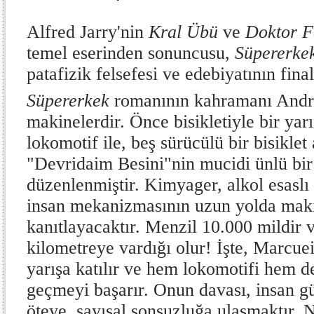
Alfred Jarry'nin
Kral Übü
ve
Doktor F
temel eserinden sonuncusu,
Süpererke
patafizik felsefesi ve edebiyatının final
Süpererkek
romanının kahramanı André
makinelerdir. Önce bisikletiyle bir yarış
lokomotif ile, beş sürücülü bir bisiklet
"Devridaim Besini"nin mucidi ünlü bir
düzenlenmiştir. Kimyager, alkol esaslı
insan mekanizmasının uzun yolda mak
kanıtlayacaktır. Menzil 10.000 mildir v
kilometreye vardığı olur! İşte, Marcue
yarışa katılır ve hem lokomotifi hem de
geçmeyi başarır. Onun davası, insan g
öteye, sayısal sonsuzluğa ulaşmaktır. N