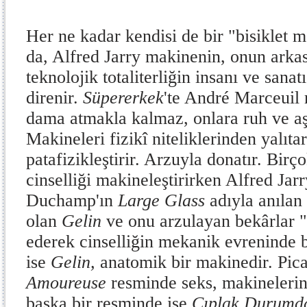
Her ne kadar kendisi de bir "bisiklet m
da, Alfred Jarry makinenin, onun arkas
teknolojik totaliterliğin insanı ve sana
direnir.
Süpererkek
'te André Marceuil
dama atmakla kalmaz, onlara ruh ve aş
Makineleri fizikî niteliklerinden yalıtar
patafizikleştirir. Arzuyla donatır. Birç
cinselliği makineleştirirken Alfred Jarry
Duchamp'ın
Large Glass
adıyla anılan
olan
Gelin
ve onu arzulayan bekârlar "
ederek cinselliğin mekanik evreninde b
ise
Gelin,
anatomik bir makinedir. Pica
Amoureuse
resminde
seks, makinelerin 
başka bir resminde ise
Çıplak Durumda