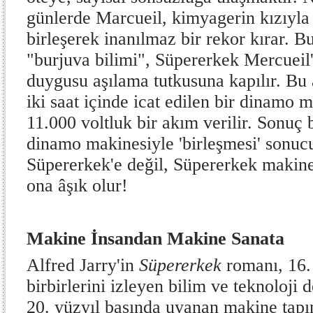
günlerde Marcueil, kimyagerin kızıyla
birleşerek inanılmaz bir rekor kırar. B
"burjuva bilimi", Süpererkek Mercueil'e
duygusu aşılama tutkusuna kapılır. Bu
iki saat içinde icat edilen bir dinamo m
11.000 voltluk bir akım verilir. Sonuç b
dinamo makinesiyle 'birleşmesi' sonu
Süpererkek'e değil, Süpererkek makin
ona âşık olur!
Makine İnsandan Makine Sanata
Alfred Jarry'in
Süpererkek
romanı, 16.
birbirlerini izleyen bilim ve teknoloji
20. yüzyıl başında uyanan makine tapın