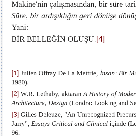
Makine'nin çalışmasından, bir süre tarifi
Süre, bir ardışıklığın geri dönüşe dön
Yani:
[4]
BİR BELLEĞİN OLUŞU.
[1]
Julien Offray De La Mettrie,
İnsan: Bir M
1980).
[2]
W.R. Lethaby, aktaran
A History of Mode
Architecture, Design
(Londra: Looking and Se
[3]
Gilles Deleuze, "An Unrecognized Precurs
Jarry",
Essays Critical and Clinical
içinde (L
96.