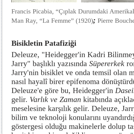
Francis Picabia, “Çıplak Durumdaki Amerikalı
;
Man Ray, “La Femme”
(1920)
Pierre Bouche
Bisikletin Patafiziği
Deleuze, "Heidegger'in Kadri Bilinme
Jarry" başlıklı yazısında
Süpererkek
ro
Jarry'nin bisiklet ve onda temsil olan
nasıl hayalî birer epifenoma dönüştür
Deleuze'e göre bu, Heidegger'in
Dase
gelir.
Varlık ve Zaman
kitabında açıkla
meselesine karşılık gelir. Deleuze, Jarr
bilim ve teknoloji konularını uyandırdı
göstergesi olduğu makinelerle dolup taş