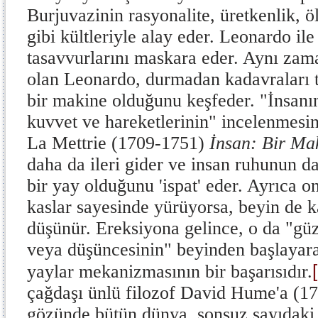
Burjuvazinin rasyonalite, üretkenlik,
gibi kültleriyle alay eder. Leonardo i
tasavvurlarını maskara eder. Aynı zam
olan Leonardo, durmadan kadavraları t
bir makine olduğunu keşfeder. "İnsanı
kuvvet ve hareketlerinin" incelenmesin
La Mettrie (1709-1751)
İnsan: Bir Ma
daha da ileri gider ve insan ruhunun da
bir yay olduğunu 'ispat' eder. Ayrıca on
kaslar sayesinde yürüyorsa, beyin de k
düşünür. Ereksiyona gelince, o da "güz
veya düşüncesinin" beyinden başlayara
yaylar mekanizmasının bir başarısıdır.
çağdaşı ünlü filozof David Hume'a (1
gözünde bütün dünya, sonsuz sayıdaki