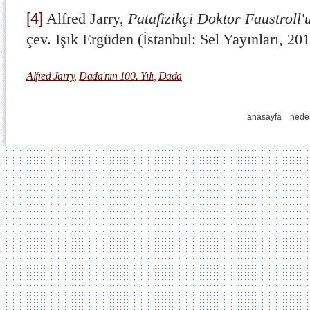
[4]
Alfred Jarry,
Patafizikçi Doktor Faustroll
çev. Işık Ergüden (İstanbul: Sel Yayınları, 20
Alfred Jarry
,
Dada'nın 100. Yılı
,
Dada
anasayfa
nede