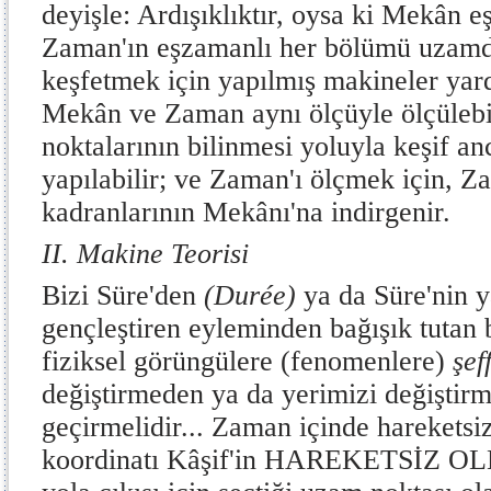
deyişle: Ardışıklıktır, oysa ki Mekân eş
Zaman'ın eşzamanlı her bölümü uzamdı
keşfetmek için yapılmış makineler yardı
Mekân ve Zaman aynı ölçüyle ölçülebi
noktalarının bilinmesi yoluyla keşif 
yapılabilir; ve Zaman'ı ölçmek için, 
kadranlarının Mekânı'na indirgenir.
II. Makine Teorisi
Bizi Süre'den
(Durée)
ya da Süre'nin y
gençleştiren eyleminden bağışık tutan b
fiziksel görüngülere (fenomenlere)
şef
değiştirmeden ya da yerimizi değiştir
geçirmelidir... Zaman içinde hareketsi
koordinatı Kâşif'in HAREKETSİZ 