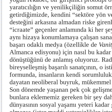
yaratıcılığın ve yenilikçiliğin somut ör
getirdiğimizde, kendini “sektöre yön v
desteğini arkasına almadan riske girenl
“icraate” geçenler anlamında ki her şey
aynı hizaya konumlamaya çalışan sana
başarı odaklı medya (özellikle de
Vani
Almanca edisyonu) için nasıl bu kada
dönüştüğünü de anlamış oluyoruz. Rad
bireyselleşmiş başarılı sanatçının, o ist
formunda, insanların kendi sorumlulukl
dayatan neoliberal buyruk, mükemmel b
Son dönemde yaşanan pek çok gelişme
bunlara eklememiz gereken bir şey dah
dünyasının sosyal yaşamı yeteri kadar gö