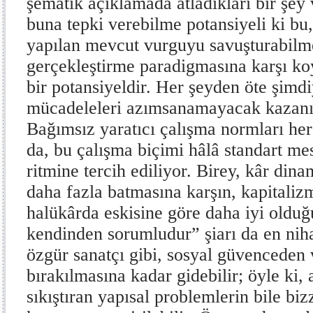
şematik açıklamada atladıkları bir şey 
buna tepki verebilme potansiyeli ki bu,
yapılan mevcut vurguyu savuşturabilme
gerçekleştirme paradigmasına karşı ko
bir potansiyeldir. Her şeyden öte şimd
mücadeleleri azımsanamayacak kazanım
Bağımsız yaratıcı çalışma normları her
da, bu çalışma biçimi hâlâ standart mes
ritmine tercih ediliyor. Birey, kâr dina
daha fazla batmasına karşın, kapitaliz
halükârda eskisine göre daha iyi olduğ
kendinden sorumludur” şiarı da en niha
özgür sanatçı gibi, sosyal güvencede
bırakılmasına kadar gidebilir; öyle ki,
sıkıştıran yapısal problemlerin bile bi