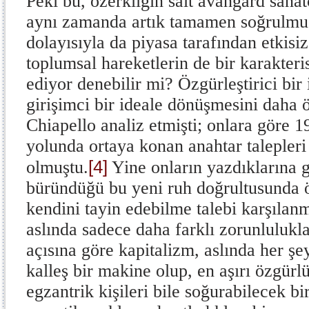
Peki bu, özerkliğin salt avangard sanat
aynı zamanda artık tamamen soğrulmuş,
dolayısıyla da piyasa tarafından etkisiz
toplumsal hareketlerin de bir karakteri
ediyor denebilir mi? Özgürleştirici bir 
girişimci bir ideale dönüşmesini daha 
Chiapello analiz etmişti; onlara göre 
yolunda ortaya konan anahtar talepleri
[4]
olmuştu.
Yine onların yazdıklarına g
büründüğü bu yeni ruh doğrultusunda ö
kendini tayin edebilme talebi karşılanm
aslında sadece daha farklı zorunlulukla
açısına göre kapitalizm, aslında her şe
kalleş bir makine olup, en aşırı özgürl
egzantrik kişileri bile soğurabilecek b