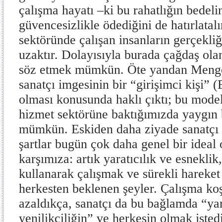
çalışma hayatı –ki bu rahatlığın bede
güvencesizlikle ödediğini de hatırlata
sektöründe çalışan insanların gerçekli
uzaktır. Dolayısıyla burada çağdaş ola
söz etmek mümkün. Öte yandan Menger
sanatçı imgesinin bir “girişimci kişi” 
olması konusunda haklı çıktı; bu modeli
hizmet sektörüne baktığımızda yaygın
mümkün. Eskiden daha ziyade sanatçı 
şartlar bugün çok daha genel bir ideal 
karşımıza: artık yaratıcılık ve esneklik,
kullanarak çalışmak ve sürekli hareke
herkesten beklenen şeyler. Çalışma ko
azaldıkça, sanatçı da bu bağlamda “yar
yenilikçiliğin” ve herkesin olmak isted