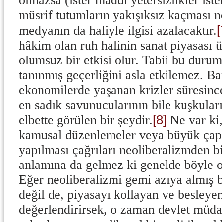
olmazsa (ister maddi yetersizlikler ist
müsrif tutumların yakışıksız kaçması n
[
medyanın da haliyle ilgisi azalacaktır.
hâkim olan ruh halinin sanat piyasası ü
olumsuz bir etkisi olur. Tabii bu durum
tanınmış geçerliğini asla etkilemez. Ba
ekonomilerde yaşanan krizler süresinc
en sadık savunucularının bile kuşkuların
[8]
elbette görülen bir şeydir.
Ne var ki,
kamusal düzenlemeler veya büyük çapl
yapılması çağrıları neoliberalizmden b
anlamına da gelmez ki genelde böyle ol
Eğer neoliberalizmi gemi azıya almış b
değil de, piyasayı kollayan ve besleye
değerlendirirsek, o zaman devlet müda