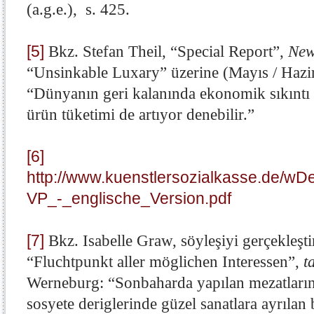
(a.g.e.), s. 425.
[5]
Bkz. Stefan Theil, “Special Report”,
New
“Unsinkable Luxary” üzerine (Mayıs / Hazi
“Dünyanın geri kalanında ekonomik sıkıntı a
ürün tüketimi de artıyor denebilir.”
[6]
http://www.kuenstlersozialkasse.de/w
VP_-_englische_Version.pdf
[7]
Bkz. Isabelle Graw, söyleşiyi gerçekleşt
“Fluchtpunkt aller möglichen Interessen”,
t
Werneburg: “Sonbaharda yapılan mezatların 
sosyete deriglerinde güzel sanatlara ayrılan