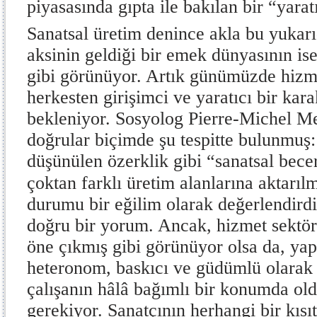
piyasasında gıpta ile bakılan bir “yaratı
Sanatsal üretim denince akla bu yukar
aksinin geldiği bir emek dünyasının is
gibi görünüyor. Artık günümüzde hizm
herkesten girişimci ve yaratıcı bir kar
bekleniyor. Sosyolog Pierre-Michel 
doğrular biçimde şu tespitte bulunmuş
düşünülen özerklik gibi “sanatsal becer
çoktan farklı üretim alanlarına aktarı
durumu bir eğilim olarak değerlendird
doğru bir yorum. Ancak, hizmet sektör
öne çıkmış gibi görünüyor olsa da, yapt
heteronom, baskıcı ve güdümlü olarak
çalışanın hâlâ bağımlı bir konumda 
gerekiyor. Sanatçının herhangi bir kıs