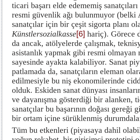
ticari başarı elde edememiş sanatçıları
resmi güvenlik ağı bulunmuyor (belki
sanatçılar için bir çeşit sigorta planı ol
[6]
Künstlersozialkasse
hariç). Görece d
da ancak, atölyelerde çalışmak, teknis
asistanlık yapmak gibi resmi olmayan 
sayesinde ayakta kalabiliyor. Sanat pi
patlamada da, sanatçıların eleman olar
edilmesiyle bu niş ekonomilerinde cid
olduk. Eskiden sanat dünyası insanların
ve dayanışma gösterdiği bir alanken, ti
sanatçılar bu başarının doğası gereği g
bir ortam içine sürüklenmiş durumdala
Tüm bu etkenleri (piyasaya dahil olabi
yoğun rekabet, bir girişimci prototipi o