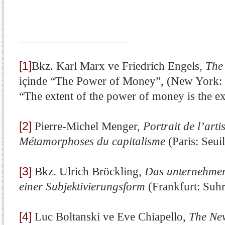
[1]
Bkz. Karl Marx ve Friedrich Engels,
The
içinde “The Power of Money”, (New York: N
“The extent of the power of money is the e
[2]
Pierre-Michel Menger,
Portrait de l’arti
Métamorphoses du capitalisme
(Paris: Seui
[3]
Bkz. Ulrich Bröckling,
Das unternehmeri
einer Subjektivierungsform
(Frankfurt: Suhr
[4]
Luc Boltanski ve Eve Chiapello,
The New