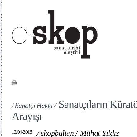
Sanatçıların Kürat
/ Sanatçı Hakkı /
Arayışı
/
skopbülten
/
Mithat Yıldız
13/04/2015