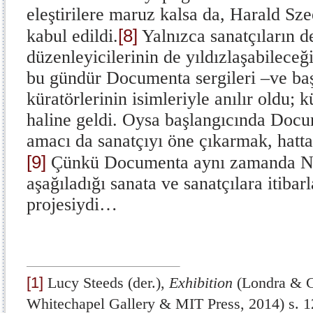
eleştirilere maruz kalsa da, Harald Sz
[8]
kabul edildi.
Yalnızca sanatçıların de
düzenleyicilerinin de yıldızlaşabileceğ
bu gündür Documenta sergileri –ve baş
küratörlerinin isimleriyle anılır oldu; 
haline geldi. Oysa başlangıcında Docum
amacı da sanatçıyı öne çıkarmak, hatt
[9]
Çünkü Documenta aynı zamanda Naz
aşağıladığı sanata ve sanatçılara itibar
projesiydi…
[1]
Lucy Steeds (der.),
Exhibition
(Londra & 
Whitechapel Gallery & MIT Press, 2014) s. 1