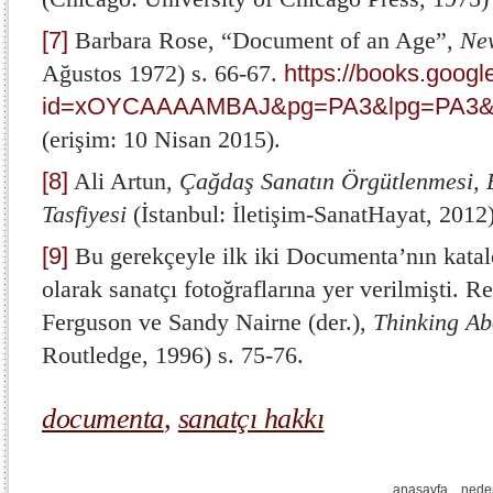
[7]
Barbara Rose, “Document of an Age”,
Ne
Ağustos 1972) s. 66-67.
https://books.googl
id=xOYCAAAAMBAJ&pg=PA3&lpg=PA3&dq
(erişim: 10 Nisan 2015).
[8]
Ali Artun,
Çağdaş Sanatın Örgütlenmesi, 
Tasfiyesi
(İstanbul: İletişim-SanatHayat, 2012)
[9]
Bu gerekçeyle ilk iki Documenta’nın katal
olarak sanatçı fotoğraflarına yer verilmişti.
Ferguson ve Sandy Nairne (der.),
Thinking Ab
Routledge, 1996) s. 75-76.
documenta
,
sanatçı hakkı
anasayfa
nede