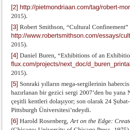
[2]
http://pietmondriaan.com/tag/robert-mor
2015).
[3]
Robert Smithson, “Cultural Confinement”
http://www.robertsmithson.com/essays/cult
2015).
[4]
Daniel Buren, “Exhibitions of an Exhibiti
flux.com/projects/next_doc/d_buren_printa
2015).
[5]
Sonraki yılların mega-sergilerinin haberci
hazırlanan bir gezici sergi 2007’den bu yana
çeşitli kentleri dolaşıyor; son olarak 24 Şuba
Pittsburgh Üniversitesi’ndeydi.
[6]
Harold Rosenberg,
Art on the Edge: Creat
(Chicago: University of Chicago Press, 1975)