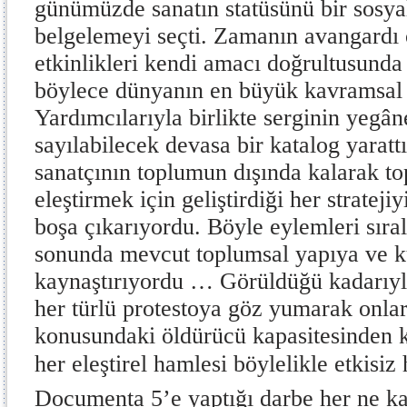
günümüzde sanatın statüsünü bir sosyal
belgelemeyi seçti. Zamanın avangardı 
etkinlikleri kendi amacı doğrultusund
böylece dünyanın en büyük kavramsal s
Yardımcılarıyla birlikte serginin yegân
sayılabilecek devasa bir katalog yaratt
sanatçının toplumun dışında kalarak t
eleştirmek için geliştirdiği her stratejiy
boşa çıkarıyordu. Böyle eylemleri sıral
sonunda mevcut toplumsal yapıya ve k
kaynaştırıyordu … Görüldüğü kadarıyl
her türlü protestoya göz yumarak onlar
konusundaki öldürücü kapasitesinden k
her eleştirel hamlesi böylelikle etkisiz 
Documenta 5’e yaptığı darbe her ne k