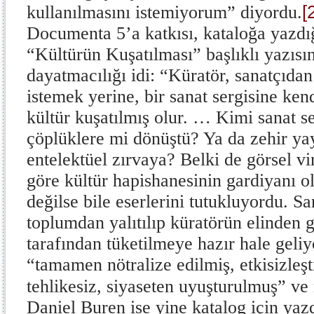
[
kullanılmasını istemiyorum” diyordu.
Documenta 5’a katkısı, kataloğa yazdığ
“Kültürün Kuşatılması” başlıklı yazısı
dayatmacılığı idi: “Küratör, sanatçıdan 
istemek yerine, bir sanat sergisine kend
kültür kuşatılmış olur. … Kimi sanat se
çöplüklere mi dönüştü? Ya da zehir y
entelektüel zırvaya? Belki de görsel v
göre kültür hapishanesinin gardiyanı ol
değilse bile eserlerini tutukluyordu. Sa
toplumdan yalıtılıp küratörün elinden 
tarafından tüketilmeye hazır hale geli
“tamamen nötralize edilmiş, etkisizleşt
tehlikesiz, siyaseten uyuşturulmuş” ve 
Daniel Buren ise yine katalog için yazd