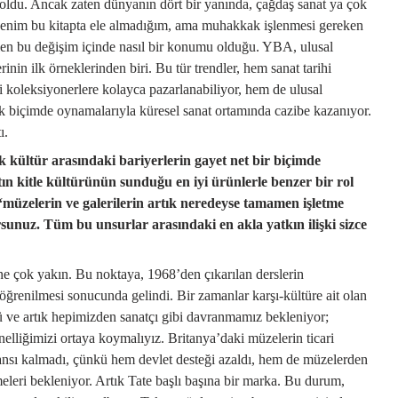
du. Ancak zaten dünyanın dört bir yanında, çağdaş sanat ya çok
 Benim bu kitapta ele almadığım, ama muhakkak işlenmesi gereken
en bu değişim içinde nasıl bir konumu olduğu. YBA, ulusal
inin ilk örneklerinden biri. Bu tür trendler, hem sanat tarihi
 koleksiyonerlere kolayca pazarlanabiliyor, hem de ulusal
onik biçimde oynamalarıyla küresel sanat ortamında cazibe kazanıyor.
ı.
 kültür arasındaki bariyerlerin gayet net bir biçimde
ın kitle kültürünün sunduğu en iyi ürünlerle benzer bir rol
“müzelerin ve galerilerin artık neredeyse tamamen işletme
yorsunuz. Tüm bu unsurlar arasındaki en akla yatkın ilişki sizce
rine çok yakın. Bu noktaya, 1968’den çıkarılan derslerin
öğrenilmesi sonucunda gelindi. Bir zamanlar karşı-kültüre ait olan
tü ve artık hepimizden sanatçı gibi davranmamız bekleniyor;
elliğimizi ortaya koymalıyız. Britanya’daki müzelerin ticari
şansı kalmadı, çünkü hem devlet desteği azaldı, hem de müzelerden
tmeleri bekleniyor. Artık Tate başlı başına bir marka. Bu durum,