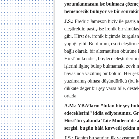
yorumlanmasını ise bulmaca çözmeye
hemencecik buluyor ve bir sonraki
J.S.:
Fredric Jameson hiciv ile pastiş 
eleştireldir, pastiş ise ironik bir simü
gibi, Hirst de, ironik biçimde kurgula
yaptığı gibi. Bu durum, eseri eleştirmey
bağlı olarak, bir alternatiften öbürüne 
Hirst’ün kendisi; böylece eleştirilerin
işlerini ilginç bulup bulmamak, zevk
havasında yazılmış bir bölüm. Her şeki
yazılmamış olması düşündürücü (bu kon
dikkate değer bir şey varsa bile, dest
ortada.
A.M.: YBA’ların “tutan bir şey bul
edeceklerini” iddia ediyorsunuz
Hirst’ün yakında Tate Modern’de aç
sergisi, bugün hâlâ kuvvetli çekim 
J.S.:
Benim bu satırları ilk yazışımın 