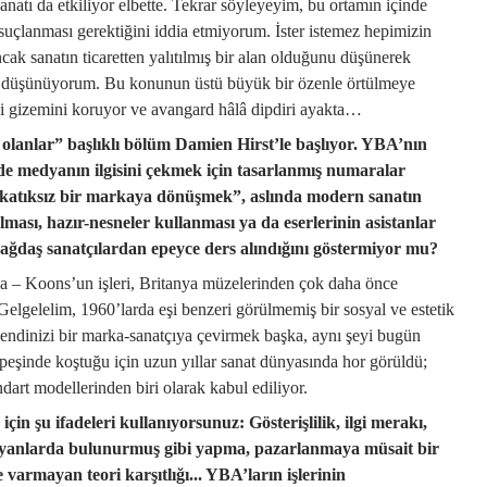
natı da etkiliyor elbette. Tekrar söyleyeyim, bu ortamın içinde
 suçlanması gerektiğini iddia etmiyorum. İster istemez hepimizin
Ancak sanatın ticaretten yalıtılmış bir alan olduğunu düşünerek
 düşünüyorum. Bu konunun üstü büyük bir özenle örtülmeye
eski gizemini koruyor ve avangard hâlâ dipdiri ayakta…
lanlar” başlıklı bölüm Damien Hirst’le başlıyor. YBA’nın
n de medyanın ilgisini çekmek için tasarlanmış numaralar
“katıksız bir markaya dönüşmek”, aslında modern sanatın
lması, hazır-nesneler kullanması ya da eserlerinin asistanlar
çağdaş sanatçılardan epeyce ders alındığını göstermiyor mu?
 da – Koons’un işleri, Britanya müzelerinden çok daha önce
 Gelgelelim, 1960’larda eşi benzeri görülmemiş bir sosyal ve estetik
 kendinizi bir marka-sanatçıya çevirmek başka, aynı şeyi bugün
eşinde koştuğu için uzun yıllar sanat dünyasında hor görüldü;
ndart modellerinden biri olarak kabul ediliyor.
için şu ifadeleri kullanıyorsunuz: Gösterişlilik, ilgi merakı,
beyanlarda bulunurmuş gibi yapma, pazarlanmaya müsait bir
re varmayan teori karşıtlığı... YBA’ların işlerinin