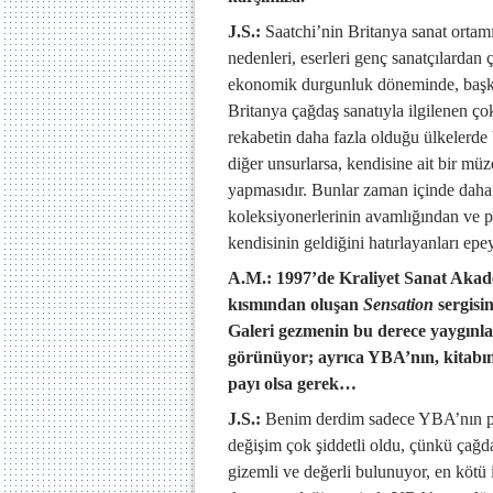
J.S.:
Saatchi’nin Britanya sanat ortamın
nedenleri, eserleri genç sanatçılardan
ekonomik durgunluk döneminde, başka
Britanya çağdaş sanatıyla ilgilenen ç
rekabetin daha fazla olduğu ülkelerde 
diğer unsurlarsa, kendisine ait bir mü
yapmasıdır. Bunlar zaman içinde daha
koleksiyonerlerinin avamlığından ve pa
kendisinin geldiğini hatırlayanları ep
A.M.: 1997’de Kraliyet Sanat Akad
kısmından oluşan
Sensation
sergisin
Galeri gezmenin bu derece yaygınla
görünüyor; ayrıca YBA’nın, kitabını
payı olsa gerek…
J.S.:
Benim derdim sadece YBA’nın pop
değişim çok şiddetli oldu, çünkü çağdaş
gizemli ve değerli bulunuyor, en kötü