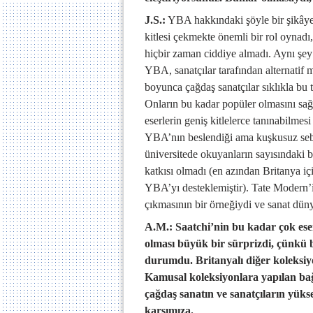
J.S.:
YBA hakkındaki şöyle bir şikâyet
kitlesi çekmekte önemli bir rol oynadı,
hiçbir zaman ciddiye almadı. Aynı şey 
YBA, sanatçılar tarafından alternatif 
boyunca çağdaş sanatçılar sıklıkla bu 
Onların bu kadar popüler olmasını sağla
eserlerin geniş kitlelerce tanınabilmes
YBA’nın beslendiği ama kuşkusuz sebe
üniversitede okuyanların sayısındaki b
katkısı olmadı (en azından Britanya içi
YBA’yı desteklemiştir). Tate Modern’in
çıkmasının bir örneğiydi ve sanat dü
A.M.: Saatchi’nin bu kadar çok eser 
olması büyük bir sürprizdi, çünkü 
durumdu. Britanyalı diğer koleksiyo
Kamusal koleksiyonlara yapılan bağ
çağdaş sanatın ve sanatçıların yüksel
karşımıza.