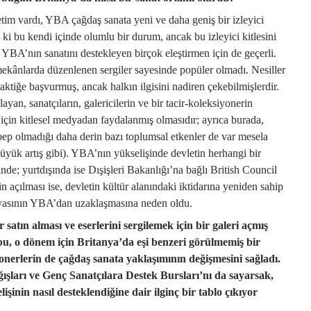
im vardı, YBA çağdaş sanata yeni ve daha geniş bir izleyici
 ki bu kendi içinde olumlu bir durum, ancak bu izleyici kitlesini
YBA’nın sanatını destekleyen birçok eleştirmen için de geçerli.
mekânlarda düzenlenen sergiler sayesinde popüler olmadı. Nesiller
taktiğe başvurmuş, ancak halkın ilgisini nadiren çekebilmişlerdir.
yan, sanatçıların, galericilerin ve bir tacir-koleksiyonerin
i için kitlesel medyadan faydalanmış olmasıdır; ayrıca burada,
p olmadığı daha derin bazı toplumsal etkenler de var mesela
üyük artış gibi). YBA’nın yükselişinde devletin herhangi bir
nde; yurtdışında ise Dışişleri Bakanlığı’na bağlı British Council
 açılması ise, devletin kültür alanındaki iktidarına yeniden sahip
nyasının YBA’dan uzaklaşmasına neden oldu.
satın alması ve eserlerini sergilemek için bir galeri açmış
bu, o dönem için Britanya’da eşi benzeri görülmemiş bir
nerlerin de çağdaş sanata yaklaşımının değişmesini sağladı.
ışları ve Genç Sanatçılara Destek Bursları’nı da sayarsak,
işinin nasıl desteklendiğine dair ilginç bir tablo çıkıyor