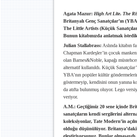
Agata Mazur:
High Art Lite. The Ri
Britanyalı Genç Sanatçılar’ın (YBA)
The Little Artists (Küçük Sanatçılar
Bunun kitabınızda anlatmak istedikler
Julian Stallabrass:
Aslında kitabın far
Chapman Kardeşler’in çocuk mankenle
olan Barnes&Noble, kapağı müstehcen 
alternatif kullanıldı. Küçük Sanatçıla
YBA’nın popüler kültür göndermelerine
göstermeyip, kendisini onun yanına ko
da atıfta bulunmuş oluyor. Lego versiyo
veriyor.
A.M.: Geçtiğimiz 20 sene içinde Bri
sanatçıların kendi sergilerini alte
koleksiyonlar, Tate Modern’in açılma
olduğu düşünülüyor. Britanya’daki 
eleştiriyorsunuz. Bunlar olmasaydı