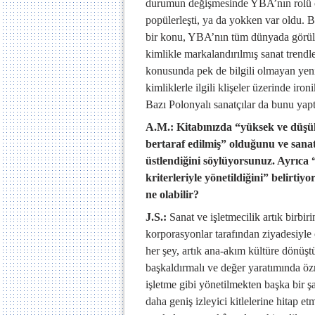
durumun değişmesinde YBA’nın rolü ol
popülerleşti, ya da yokken var oldu.
bir konu, YBA’nın tüm dünyada görül
kimlikle markalandırılmış sanat trendler
konusunda pek de bilgili olmayan yeni
kimliklerle ilgili klişeler üzerinde ir
Bazı Polonyalı sanatçılar da bunu yapt
A.M.: Kitabınızda “yüksek ve düşük
bertaraf edilmiş” olduğunu ve sanat
üstlendiğini söylüyorsunuz. Ayrıca 
kriterleriyle yönetildiğini” belirti
ne olabilir?
J.S.:
Sanat ve işletmecilik artık birbi
korporasyonlar tarafından ziyadesiyle 
her şey, artık ana-akım kültüre dönüş
başkaldırmalı ve değer yaratımında özn
işletme gibi yönetilmekten başka bir 
daha geniş izleyici kitlelerine hitap e