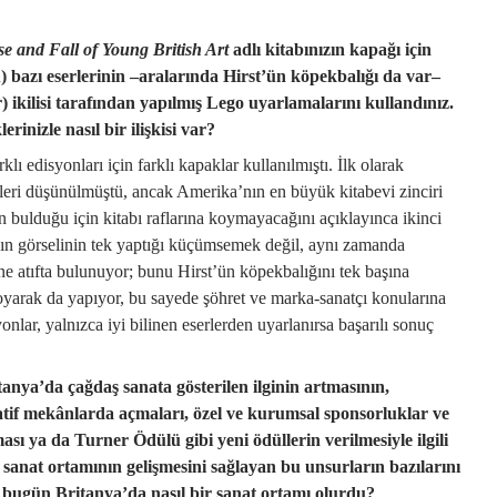
se and Fall of Young British Art
adlı kitabınızın kapağı için
 bazı eserlerinin –aralarında Hirst’ün köpekbalığı da var–
) ikilisi tarafından yapılmış Lego uyarlamalarını kullandınız.
inizle nasıl bir ilişkisi var?
klı edisyonları için farklı kapaklar kullanılmıştı. İlk olarak
ri düşünülmüştü, ancak Amerika’nın en büyük kitabevi zinciri
bulduğu için kitabı raflarına koymayacağını açıklayınca ikinci
r’ın görselinin tek yaptığı küçümsemek değil, aynı zamanda
 atıfta bulunuyor; bunu Hirst’ün köpekbalığını tek başına
yarak da yapıyor, bu sayede şöhret ve marka-sanatçı konularına
nlar, yalnızca iyi bilinen eserlerden uyarlanırsa başarılı sonuç
tanya’da çağdaş sanata gösterilen ilginin artmasının,
rnatif mekânlarda açmaları, özel ve kurumsal sponsorluklar ve
sı ya da Turner Ödülü gibi yeni ödüllerin verilmesiyle ilgili
sanat ortamının gelişmesini sağlayan bu unsurların bazılarını
, bugün Britanya’da nasıl bir sanat ortamı olurdu?