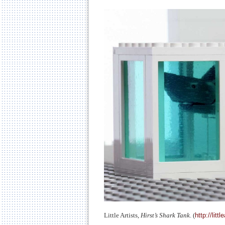
Little Artists,
Hirst’s Shark Tank
. (
http://litt