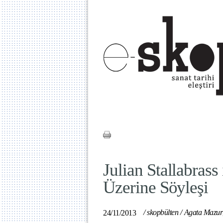
Julian Stallabrass
Üzerine Söyleşi
/
skopbülten
/
Agata Mazur
24/11/2013