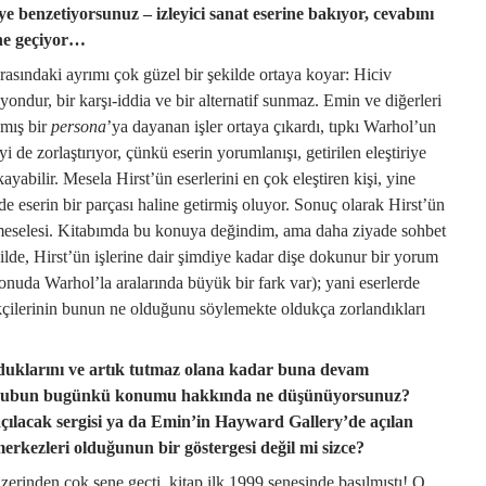
 benzetiyorsunuz – izleyici sanat eserine bakıyor, cevabını
ne geçiyor…
arasındaki ayrımı çok güzel bir şekilde ortaya koyar: Hiciv
lasyondur, bir karşı-iddia ve bir alternatif sunmaz. Emin ve diğerleri
nmış bir
persona
’ya dayanan işler ortaya çıkardı, tıpkı Warhol’un
i de zorlaştırıyor, çünkü eserin yorumlanışı, getirilen eleştiriye
kayabilir. Mesela Hirst’ün eserlerini en çok eleştiren kişi, yine
i de eserin bir parçası haline getirmiş oluyor. Sonuç olarak Hirst’ün
 meselesi. Kitabımda bu konuya değindim, ama daha ziyade sohbet
lde, Hirst’ün işlerine dair şimdiye kadar dişe dokunur bir yorum
uda Warhol’la aralarında büyük bir fark var); yani eserlerde
ekçilerinin bunun ne olduğunu söylemekte oldukça zorlandıkları
duklarını ve artık tutmaz olana kadar buna devam
. Grubun bugünkü konumu hakkında ne düşünüyorsunuz?
ılacak sergisi ya da Emin’in Hayward Gallery’de açılan
merkezleri olduğunun bir göstergesi değil mi sizce?
üzerinden çok sene geçti, kitap ilk 1999 senesinde basılmıştı! O