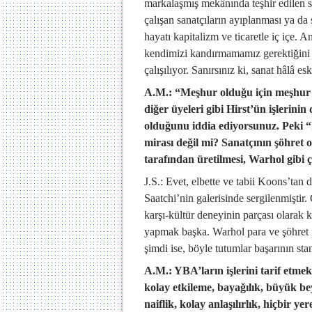
markalaşmış mekânında teşhir edilen sa
çalışan sanatçıların ayıplanması ya da
hayatı kapitalizm ve ticaretle iç içe. 
kendimizi kandırmamamız gerektiğini
çalışılıyor. Sanırsınız ki, sanat hâlâ 
A.M.: “Meşhur olduğu için meşhur o
diğer üyeleri gibi Hirst’ün işlerini
olduğunu iddia ediyorsunuz. Peki 
mirası değil mi? Sanatçının şöhret o
tarafından üretilmesi, Warhol gibi 
J.S.: Evet, elbette ve tabii Koons’tan
Saatchi’nin galerisinde sergilenmiştir.
karşı-kültür deneyinin parçası olarak
yapmak başka. Warhol para ve şöhret p
şimdi ise, böyle tutumlar başarının sta
A.M.: YBA’ların işlerini tarif etmek 
kolay etkileme, bayağılık, büyük 
naiflik, kolay anlaşılırlık, hiçbir ye