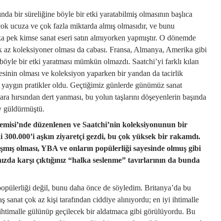
da bir süreliğine böyle bir etki yaratabilmiş olmasının başlıca
 çok ucuza ve çok fazla miktarda almış olmasıdır, ve bunu
 pek kimse sanat eseri satın almıyorken yapmıştır. O dönemde
ok az koleksiyoner olması da cabası. Fransa, Almanya, Amerika gibi
böyle bir etki yaratması mümkün olmazdı. Saatchi’yi farklı kılan
zesinin olması ve koleksiyon yaparken bir yandan da tacirlik
 yaygın pratikler oldu. Geçtiğimiz günlerde günümüz sanat
ra hırsından dert yanması, bu yolun taşlarını döşeyenlerin başında
ey güldürmüştü.
emisi’nde düzenlenen ve Saatchi’nin koleksiyonunun bir
i 300.000’i aşkın ziyaretçi gezdi, bu çok yüksek bir rakamdı.
şmış olması, YBA ve onların popülerliği sayesinde olmuş gibi
zda karşı çıktığınız “halka seslenme” tavırlarının da bunda
ülerliği değil, bunu daha önce de söyledim. Britanya’da bu
 sanat çok az kişi tarafından ciddiye alınıyordu; en iyi ihtimalle
 ihtimalle gülünüp geçilecek bir aldatmaca gibi görülüyordu. Bu