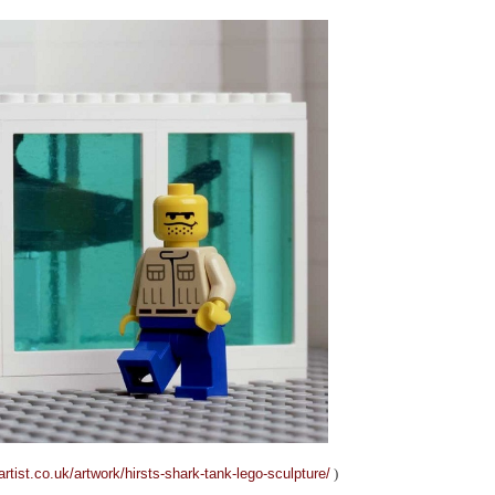
leartist.co.uk/artwork/hirsts-shark-tank-lego-sculpture/
)