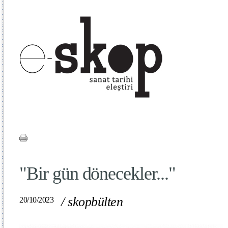
"Bir gün dönecekler..."
/
skopbülten
20/10/2023