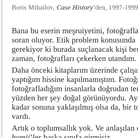
Boris Mihailov,
Case History
’den, 1997-1999
Bana bu eserin meşruiyetini, fotoğrafl
soran oluyor. Etik problem konusund
gerekiyor ki burada suçlanacak kişi b
zaman, fotoğrafları çekerken utandım.
Daha önceki kitaplarım üzerinde çalışı
yaptığım hissine kapılmamıştım. Fotoğr
fotoğrafladığım insanlarla doğrudan 
yüzden her şey doğal görünüyordu. Ayr
kadar sonuna yaklaşılmış olsa da, bir to
vardı.
Artık o toplumsallık yok. Ve anlaşılan 
bomji
’ler başka sınıfa girmişiz.