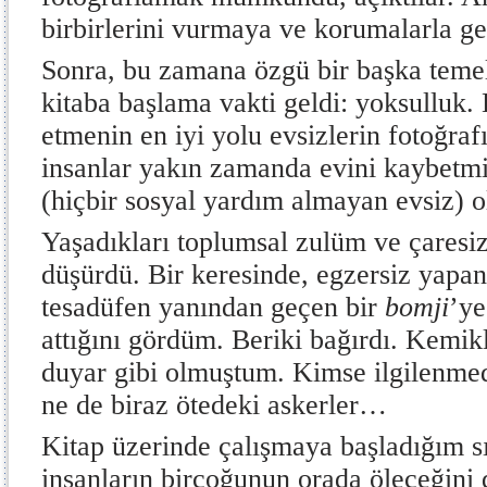
birbirlerini vurmaya ve korumalarla g
Sonra, bu zamana özgü bir başka temel
kitaba başlama vakti geldi: yoksulluk.
etmenin en iyi yolu evsizlerin fotoğraf
insanlar yakın zamanda evini kaybetmi
(hiçbir sosyal yardım almayan evsiz) o
Yaşadıkları toplumsal zulüm ve çaresiz
düşürdü. Bir keresinde, egzersiz yapa
tesadüfen yanından geçen bir
bomji
’ye
attığını gördüm. Beriki bağırdı. Kemikl
duyar gibi olmuştum. Kimse ilgilenmedi
ne de biraz ötedeki askerler…
Kitap üzerinde çalışmaya başladığım sı
insanların birçoğunun orada öleceğini