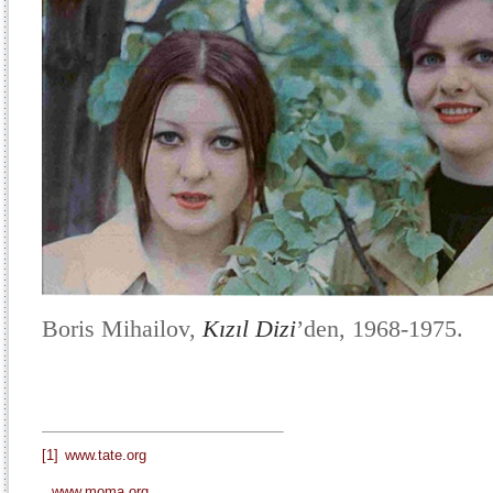
Boris Mihailov,
Kızıl Dizi
’den, 1968-1975.
[1]
www.tate.org
www.moma.org