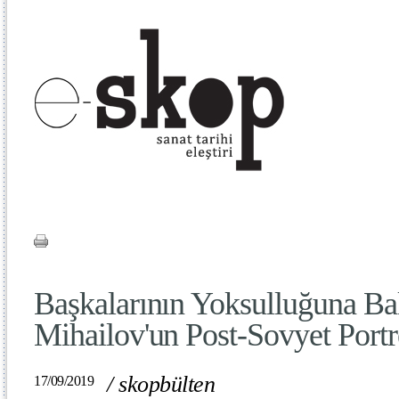
Başkalarının Yoksulluğuna B
Mihailov'un Post-Sovyet Portr
/
skopbülten
17/09/2019