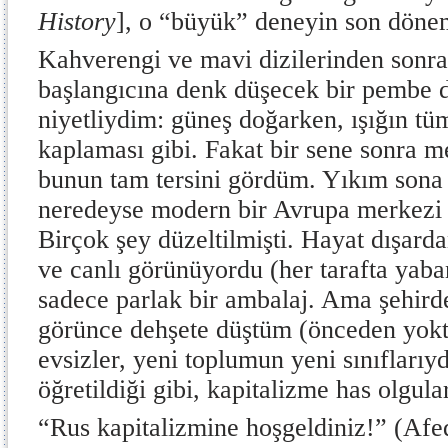
History
], o “büyük” deneyin son dönem
Kahverengi ve mavi dizilerinden sonra,
başlangıcına denk düşecek bir pembe 
niyetliydim: güneş doğarken, ışığın tü
kaplaması gibi. Fakat bir sene sonra
bunun tam tersini gördüm. Yıkım sona 
neredeyse modern bir Avrupa merkezi
Birçok şey düzeltilmişti. Hayat dışard
ve canlı görünüyordu (her tarafta yaba
sadece parlak bir ambalaj. Ama şehirde
görünce dehşete düştüm (önceden yoktu
evsizler, yeni toplumun yeni sınıflarıyd
öğretildiği gibi, kapitalizme has olgula
“Rus kapitalizmine hoşgeldiniz!” (Afe