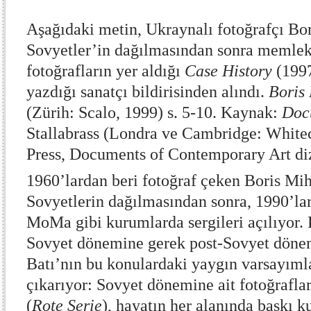
Aşağıdaki metin, Ukraynalı fotoğrafçı Bo
Sovyetler’in dağılmasından sonra memlek
fotoğrafların yer aldığı
Case History
(1997
yazdığı sanatçı bildirisinden alındı.
Boris
(Zürih: Scalo, 1999) s. 5-10. Kaynak:
Doc
Stallabrass (Londra ve Cambridge: White
Press, Documents of Contemporary Art diz
1960’lardan beri fotoğraf çeken Boris Mih
Sovyetlerin dağılmasından sonra, 1990’lar
MoMa gibi kurumlarda sergileri açılıyor.
Sovyet dönemine gerek post-Sovyet döneme
Batı’nın bu konulardaki yaygın varsayımla
çıkarıyor: Sovyet dönemine ait fotoğraflar
(
Rote Serie
), hayatın her alanında baskı k