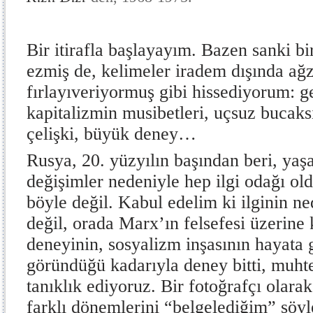
Bir itirafla başlayayım. Bazen sanki bir
ezmiş de, kelimeler iradem dışında a
fırlayıveriyormuş gibi hissediyorum: g
kapitalizmin musibetleri, uçsuz bucaksı
çelişki, büyük deney…
Rusya, 20. yüzyılın başından beri, yaş
değişimler nedeniyle hep ilgi odağı ol
böyle değil. Kabul edelim ki ilginin 
değil, orada Marx’ın felsefesi üzerine
deneyinin, sosyalizm inşasının hayata 
göründüğü kadarıyla deney bitti, muht
tanıklık ediyoruz. Bir fotoğrafçı olar
farklı dönemlerini “belgelediğim” söyle