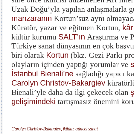
Uzak Doğu’yla yapılan anlaşmalarla 
manzaranın
Kortun’suz aynı olmayaca
kâr
Küratör, yazar ve eğitmen Kortun,
SALT’ın
kültür kurumu
Araştırma ve P
Türkiye sanat dünyasının en çok başvu
Kortun
biri olarak
(bkz. Gezi Parkı prot
s
olayların içinden yaptığı yorumlar ve
İstanbul Bienali’ne
sağladığı yapıcı ka
Carolyn Christov-Bakargiev
küratörl
ş
Bienali’yle daha da ilgi çekecek olan
gelişimindeki
tartışmasız önemini kor
Carolyn Christov-Bakargiev
,
iktidar
,
güncel sanat