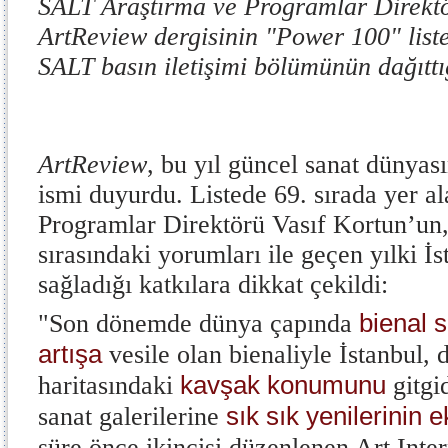
SALT Araştırma ve Programlar Direktö
ArtReview dergisinin "Power 100" liste
SALT basın iletişimi bölümünün dağıttı
ArtReview
,
bu yıl güncel sanat dünyası
ismi duyurdu. Listede 69. sırada yer 
Programlar Direktörü Vasıf Kortun’un, 
sırasındaki yorumları ile geçen yılki İ
sağladığı katkılara dikkat çekildi:
bienal s
"Son dönemde dünya çapında
artışa
vesile olan bienaliyle İstanbul,
kavşak konumunu
haritasındaki
gitgid
sık sık yenilerinin e
sanat galerilerine
süre önce ikincisi düzenlenen Art Inte