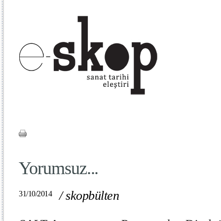
Yorumsuz...
/
skopbülten
31/10/2014