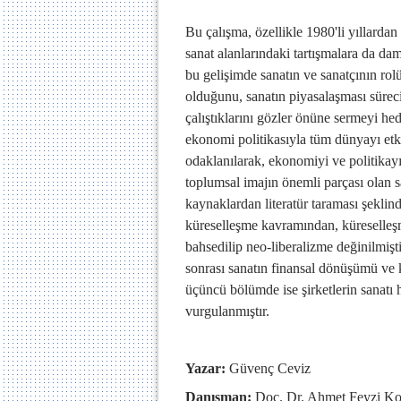
Bu çalışma, özellikle 1980'li yıllardan
sanat alanlarındaki tartışmalara da da
bu gelişimde sanatın ve sanatçının rol
olduğunu, sanatın piyasalaşması süreci
çalıştıklarını gözler önüne sermeyi he
ekonomi politikasıyla tüm dünyayı etkis
odaklanılarak, ekonomiyi ve politikayı
toplumsal imajın önemli parçası olan san
kaynaklardan literatür taraması şeklin
küreselleşme kavramından, küreselleşm
bahsedilip neo-liberalizme değinilmişti
sonrası sanatın finansal dönüşümü ve k
üçüncü bölümde ise şirketlerin sanatı 
vurgulanmıştır.
Yazar:
Güvenç Ceviz
Danışman:
Doç. Dr. Ahmet Feyzi Ko