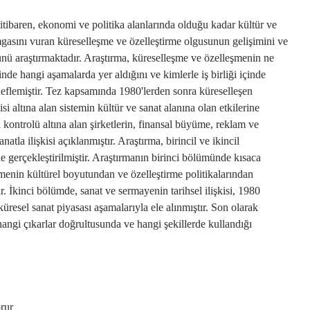
 itibaren, ekonomi ve politika alanlarında olduğu kadar kültür ve
mgasını vuran küreselleşme ve özelleştirme olgusunun gelişimini ve
ünü araştırmaktadır. Araştırma, küreselleşme ve özelleşmenin ne
nde hangi aşamalarda yer aldığını ve kimlerle iş birliği içinde
deflemiştir. Tez kapsamında 1980'lerden sonra küreselleşen
i altına alan sistemin kültür ve sanat alanına olan etkilerine
 kontrolü altına alan şirketlerin, finansal büyüme, reklam ve
atla ilişkisi açıklanmıştır. Araştırma, birincil ve ikincil
de gerçekleştirilmiştir. Araştırmanın birinci bölümünde kısaca
enin kültürel boyutundan ve özelleştirme politikalarından
r. İkinci bölümde, sanat ve sermayenin tarihsel ilişkisi, 1980
üresel sanat piyasası aşamalarıyla ele alınmıştır. Son olarak
hangi çıkarlar doğrultusunda ve hangi şekillerde kullandığı
rur