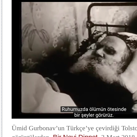
Ümid Gurbonav’un Türkçe’ye çevirdiği Tolsto