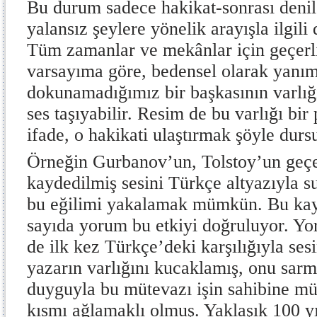
Bu durum sadece hakikat-sonrası deni
yalansız şeylere yönelik arayışla ilgil
Tüm zamanlar ve mekânlar için geçerl
varsayıma göre, bedensel olarak yanı
dokunamadığımız bir başkasının varlığı
ses taşıyabilir. Resim de bu varlığı bir 
ifade, o hakikati ulaştırmak şöyle durs
Örneğin Gurbanov’un, Tolstoy’un geçe
kaydedilmiş sesini Türkçe altyazıyla 
bu eğilimi yakalamak mümkün. Bu kayı
sayıda yorum bu etkiyi doğruluyor. Yor
de ilk kez Türkçe’deki karşılığıyla se
yazarın varlığını kucaklamış, onu sarm
duyguyla bu mütevazı işin sahibine müt
kısmı ağlamaklı olmuş. Yaklaşık 100 y