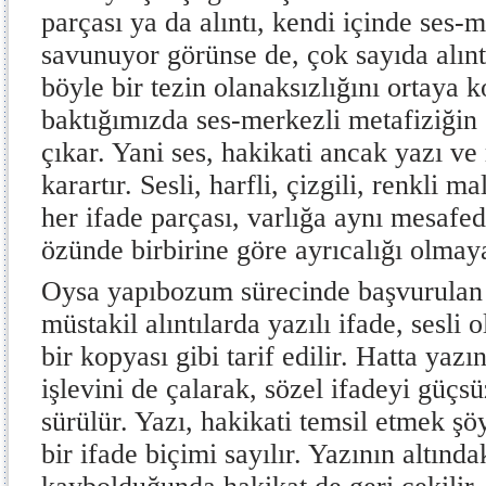
parçası ya da alıntı, kendi içinde ses-m
savunuyor görünse de, çok sayıda alıntı
böyle bir tezin olanaksızlığını ortaya 
baktığımızda ses-merkezli metafiziğin 
çıkar. Yani ses, hakikati ancak yazı ve
karartır. Sesli, harfli, çizgili, renkl
her ifade parçası, varlığa aynı mesafed
özünde birbirine göre ayrıcalığı olmaya
Oysa yapıbozum sürecinde başvurulan 
müstakil alıntılarda yazılı ifade, sesli 
bir kopyası gibi tarif edilir. Hatta yazı
işlevini de çalarak, sözel ifadeyi güç
sürülür. Yazı, hakikati temsil etmek şö
bir ifade biçimi sayılır. Yazının altınd