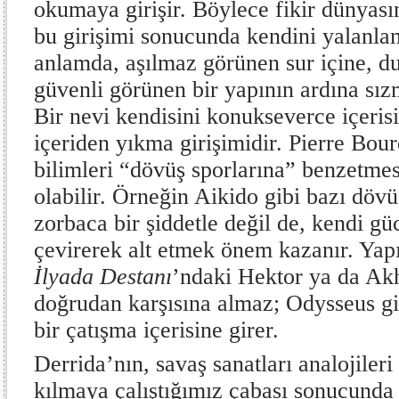
okumaya girişir. Böylece fikir dünyası
bu girişimi sonucunda kendini yalanla
anlamda, aşılmaz görünen sur içine, du
güvenli görünen bir yapının ardına sızm
Bir nevi kendisini konukseverce içerisi
içeriden yıkma girişimidir. Pierre Bou
bilimleri “dövüş sporlarına” benzetmes
olabilir. Örneğin Aikido gibi bazı dövüş
zorbaca bir şiddetle değil de, kendi g
çevirerek alt etmek önem kazanır. Ya
İlyada
Destanı
’ndaki Hektor ya da Akh
doğrudan karşısına almaz; Odysseus gi
bir çatışma içerisine girer.
Derrida’nın, savaş sanatları analojileri
kılmaya çalıştığımız çabası sonucunda 