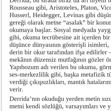
Derrida, bu sırada biraz da art niyetli 
Rousseau gibi, Aristoteles, Platon, Vi
Husserl, Heidegger, Levinas gibi düş
gereği olarak metne “asalak” bir konu
okumaya başlar. Sosyal medyada yay
gibi, okuma tecrübesine ait içerden bir
düşünce dünyasının gösterişli isimleri, i
derin bir okur tarafından ifşa edilirler –
mekânın düzensiz mutfağının gözler ön
Yapıbozum adı verilen bu okuma, görm
ses-merkezlilik gibi, başka metafizik tü
verdiği çıkışsızlıkları, mantık hatalarını
verir.
Derrida’nın okuduğu yerden metin sız
metni kendi sözlüğü, varsayımları ve y