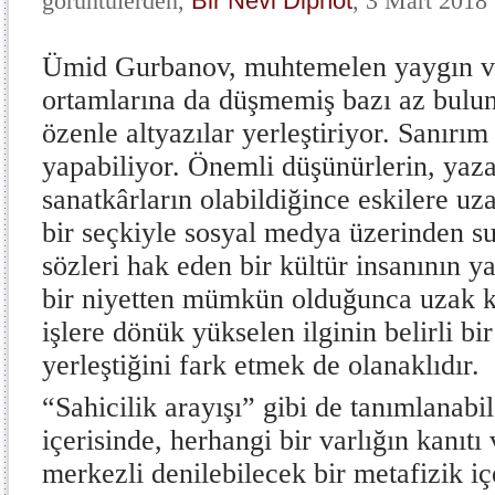
görüntülerden,
Bir Nevi Dipnot
, 3 Mart 2018
Ümid Gurbanov, muhtemelen yaygın v
ortamlarına da düşmemiş bazı az bulunu
özenle altyazılar yerleştiriyor. Sanırı
yapabiliyor. Önemli düşünürlerin, yazar
sanatkârların olabildiğince eskilere uz
bir seçkiyle sosyal medya üzerinden s
sözleri hak eden bir kültür insanının ya
bir niyetten mümkün olduğunca uzak k
işlere dönük yükselen ilginin belirli bi
yerleştiğini fark etmek de olanaklıdır.
“Sahicilik arayışı” gibi de tanımlanab
içerisinde, herhangi bir varlığın kanıt
merkezli denilebilecek bir metafizik içe