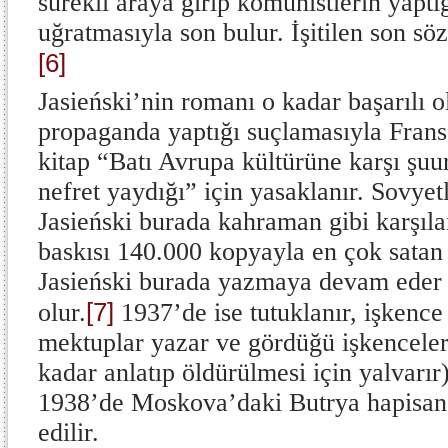
sürekli araya girip komünistlerin yaptı
uğratmasıyla son bulur. İşitilen son söz 
[6]
Jasieński’nin romanı o kadar başarılı o
propaganda yaptığı suçlamasıyla Fransa
kitap “Batı Avrupa kültürüne karşı şuur
nefret yaydığı” için yasaklanır. Sovyet
Jasieński burada kahraman gibi karşıla
baskısı 140.000 kopyayla en çok satan 
Jasieński burada yazmaya devam eder ve
[7]
olur.
1937’de ise tutuklanır, işkence 
mektuplar yazar ve gördüğü işkenceler
kadar anlatıp öldürülmesi için yalvarır
1938’de Moskova’daki Butrya hapisane
edilir.