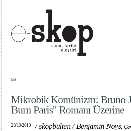
Mikrobik Komünizm: Bruno Jas
Burn Paris" Romanı Üzerine
/
skopbülten
/
Benjamin Noys
28/10/2013
,
Çev