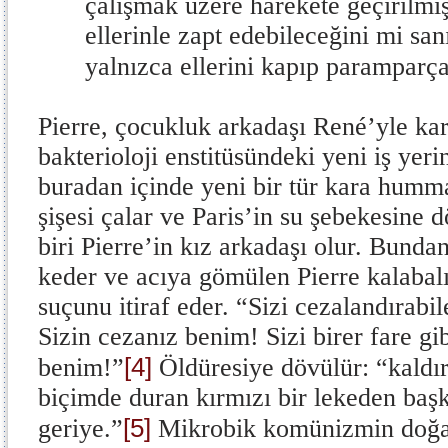
çalışmak üzere harekete geçirilmiş
ellerinle zapt edebileceğini mi s
yalnızca ellerini kapıp paramparça
Pierre, çocukluk arkadaşı René’yle karş
bakterioloji enstitüsündeki yeni iş yerin
buradan içinde yeni bir tür kara humma 
şişesi çalar ve Paris’in su şebekesine 
biri Pierre’in kız arkadaşı olur. Bunda
keder ve acıya gömülen Pierre kalabalı
suçunu itiraf eder. “Sizi cezalandırabi
Sizin cezanız benim! Sizi birer fare gib
[4]
benim!”
Öldüresiye dövülür: “kaldır
biçimde duran kırmızı bir lekeden başk
[5]
geriye.”
Mikrobik komünizmin doğabi