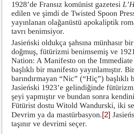
1928’de Fransız komünist gazetesi
L’H
edilen ve şimdi de Twisted Spoon Pres
yayınlanan olağanüstü apokaliptik ro
tavrı benimsiyor.
Jasieński oldukça şahsına münhasır bir 
doğmuş, fütürizmi benimsemiş ve 1921
Nation: A Manifesto on the Immediate 
başlıklı bir manifesto yayınlamıştır. Bi
barındırmayan “Nic” (“Hiç”) başlıklı bir
Jasieński 1923’e gelindiğinde fütürizm
şeyi yapmıştır ve bundan sonra kendi
Fütürist dostu Witold Wandurski, iki s
[2]
Devrim ya da mastürbasyon.
Jasieńs
taşınır ve devrimi seçer.