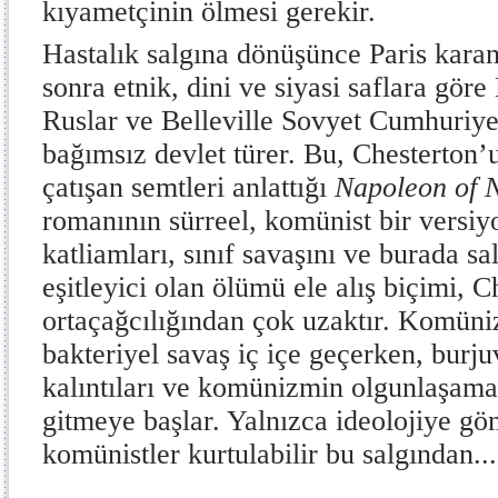
kıyametçinin ölmesi gerekir.
Hastalık salgına dönüşünce Paris karant
sonra etnik, dini ve siyasi saflara gör
Ruslar ve Belleville Sovyet Cumhuriyet
bağımsız devlet türer. Bu, Chesterton’
çatışan semtleri anlattığı
Napoleon of N
romanının sürreel, komünist bir versiy
katliamları, sınıf savaşını ve burada sa
eşitleyici olan ölümü ele alış biçimi, C
ortaçağcılığından çok uzaktır. Komün
bakteriyel savaş iç içe geçerken, bur
kalıntıları ve komünizmin olgunlaşama
gitmeye başlar. Yalnızca ideolojiye gö
komünistler kurtulabilir bu salgından...