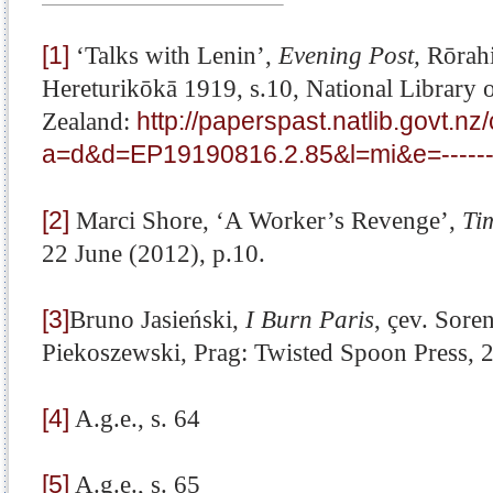
[1]
‘Talks with Lenin’,
Evening Post,
Rōrah
Hereturikōkā 1919, s.10, National Library
Zealand:
http://paperspast.natlib.govt.nz
a=d&d=EP19190816.2.85&l=mi&e=-------
[2]
Marci Shore, ‘A Worker’s Revenge’,
Ti
22 June (2012), p.10.
[3]
Bruno Jasieński,
I Burn Paris
, çev. Sore
Piekoszewski, Prag: Twisted Spoon Press, 
[4]
A.g.e., s. 64
[5]
A.g.e., s. 65