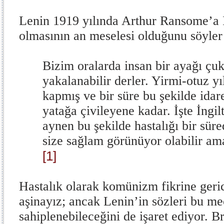
Lenin 1919 yılında Arthur Ransome’a 
olmasının an meselesi olduğunu söyler
Bizim oralarda insan bir ayağı çu
yakalanabilir derler. Yirmi-otuz y
kapmış ve bir süre bu şekilde idare
yatağa çivileyene kadar. İşte İngil
aynen bu şekilde hastalığı bir süred
size sağlam görünüyor olabilir am
[1]
Hastalık olarak komünizm fikrine geri
aşinayız; ancak Lenin’in sözleri bu m
sahiplenebileceğini de işaret ediyor. B