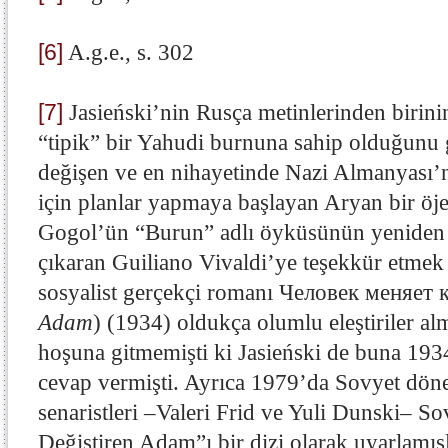
[6]
A.g.e., s. 302
[7]
Jasieński’nin Rusça metinlerinden birini
“tipik” bir Yahudi burnuna sahip olduğunu
değişen ve en nihayetinde Nazi Almanyası’n
için planlar yapmaya başlayan Aryan bir öj
Gogol’ün “Burun” adlı öyküsünün yeniden 
çıkaran Guiliano Vivaldi’ye teşekkür etmek 
sosyalist gerçekçi romanı Человек меняет 
Adam
) (1934) oldukça olumlu eleştiriler alm
hoşuna gitmemişti ki Jasieński de buna 193
cevap vermişti. Ayrıca 1979’da Sovyet döne
senaristleri –Valeri Frid ve Yuli Dunski– So
Değiştiren Adam”ı bir dizi olarak uyarlamışl