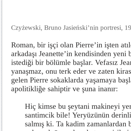
Tytu
Czyżewski, Bruno Jasieński’nin portresi, 1
Roman, bir işçi olan Pierre’in işten at
arkadaşı Jeanette’in kendisinden yeni b
istediği bir bölümle başlar. Vefasız Je
yanaşmaz, onu terk eder ve zaten kira
gelen Pierre sokaklarda yaşamaya başla
apolitikliğe sahiptir ve şuna inanır:
Hiç kimse bu şeytani makineyi ye
santimcik bile! Yeryüzünün derinl
salmış ki. Ta kadim zamanlardan 