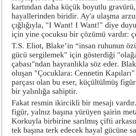
kartından daha küçük boyutlu gravürü,
hayallerinden biridir. Ay'a ulaşma arz
çığlığıyla, "I Want! I Want!" diye duy
için yine çocuksu bir çözümü vardır: 
T.S. Eliot, Blake’in “insan ruhunun ö
gücü sergilemek" için gösterdiği "olağ
çabası"ndan hayranlıkla söz eder. Bla
oluşan "Çocuklara: Cennetin Kapıları" b
parçası olan bu eser, küçültülmüş figürl
bir yalınlığa sahiptir.
Fakat resmin ikircikli bir mesajı vardı
figür, yalnız başına yürüyen şairin met
Korkuyla birbirine sarılmış çifti arka
tek başına terk edecek hayal gücüne sa