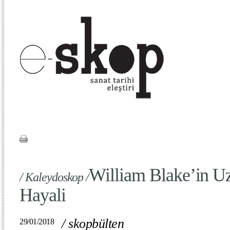
William Blake’in U
/ Kaleydoskop /
Hayali
/
skopbülten
29/01/2018