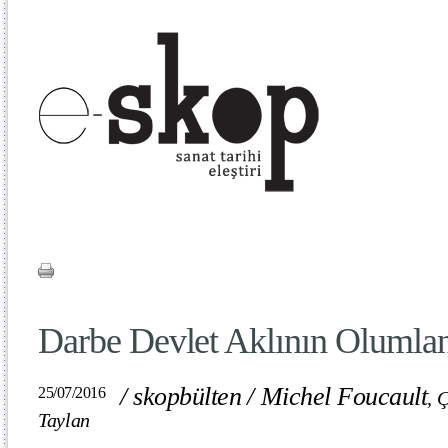
Darbe Devlet Aklının Olumla
/
skopbülten
/
Michel Foucault
25/07/2016
,
Ç
Taylan