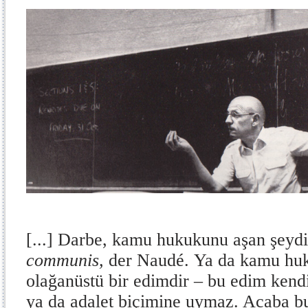
[...] Darbe, kamu hukukunu aşan şeydi
communis,
der Naudé.
Ya da kamu huk
olağanüstü bir edimdir – bu edim kendi
ya da adalet biçimine uymaz. Acaba b