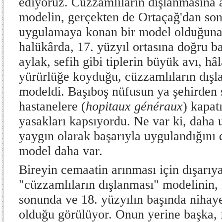
ediyoruz. Cüzzamlıların dışlanmasına a
modelin, gerçekten de Ortaçağ'dan so
uygulamaya konan bir model olduğuna
halükârda, 17. yüzyıl ortasına doğru baş
aylak, sefih gibi tiplerin büyük avı, hâ
yürürlüğe koyduğu, cüzzamlıların dışl
modeldi. Başıboş nüfusun ya şehirden 
hastanelere (
hopitaux généraux
)
kapat
yasakları kapsıyordu. Ne var ki, daha 
yaygın olarak başarıyla uygulandığını
model daha var.
Bireyin cemaatin arınması için dışarıy
"cüzzamlıların dışlanması" modelinin, 
sonunda ve 18. yüzyılın başında nihay
olduğu görülüyor. Onun yerine başka, 