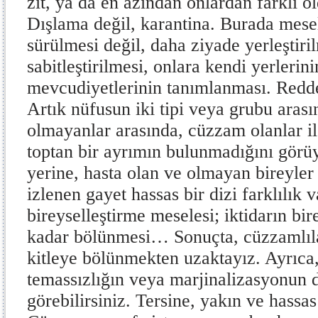
zıt, ya da en azından onlardan farklı o
Dışlama değil, karantina. Burada mesele
sürülmesi değil, daha ziyade yerleştiri
sabitleştirilmesi, onlara kendi yerlerini
mevcudiyetlerinin tanımlanması. Redde
Artık nüfusun iki tipi veya grubu arası
olmayanlar arasında, cüzzam olanlar i
toptan bir ayrımın bulunmadığını gör
yerine, hasta olan ve olmayan bireyler
izlenen gayet hassas bir dizi farklılık v
bireyselleştirme meselesi; iktidarın bir
kadar bölünmesi… Sonuçta, cüzzamlıla
kitleye bölünmekten uzaktayız. Ayrıca
temassızlığın veya marjinalizasyonun d
görebilirsiniz. Tersine, yakın ve hassa