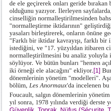
de ele geçirerek onları geride bırakan be
olduğunu yazıyor. İlerleyen sayfalarda
cinselliğin normalleştirilmesinden bah
"normalleştirme iktidarının" geliştirdiğ
yasaları birleştirerek, onların önüne ge
"Farklı bir iktidar kavrayışı, farklı bir
istediğini, ve "17. yüzyıldan itibaren ci
normalleştirilmesini bu analiz yoluyla 
söylüyor. Ve bütün bunları "hemen açı
[1]
iki örneği ele alacağını" ekliyor.
Bun
dönemlerinin yönetim "modelleri". Aşağ
bölüm,
Les Anormaux
'da
incelenen bu 
Foucault, salgın dönemlerinin yönetim
yıl sonra, 1978 yılında verdiği derste y
Güvenlik, Toprak, Nüfus (Sécurite, Te