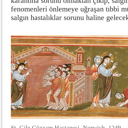
karantina sorunu olmaktan çıkıp, salgın
fenomenleri önlemeye uğraşan tıbbi m
salgın hastalıklar sorunu haline gelecek
St. Gile Cüzzam Hastanesi, Norwich, 1249