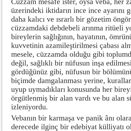
Cüzzam mesafe ister, oysa veba, her z
üzerindeki iktidarın ince ince ayarını 
daha kalıcı ve ısrarlı bir gözetim öngö
cüzzamdaki debdebeli arınma ritüeli yo
bireylerin sağlığının, hayatının, ömrü
kuvvetinin azamileştirilmesi çabası alm
mesele, cüzzamda olduğu gibi toplumda
değil, sağlıklı bir nüfusun inşa edilmes
gördüğünüz gibi, nüfusun bir bölümün
biçimde damgalanması yerine, kurallara
uyup uymadıkları konusunda her bireyin
örgütlenmiş bir alan vardı ve bu alan s
izleniyordu.
Vebanın bir karmaşa ve panik ânı olar
derecede ilginç bir edebiyat külliyatı o