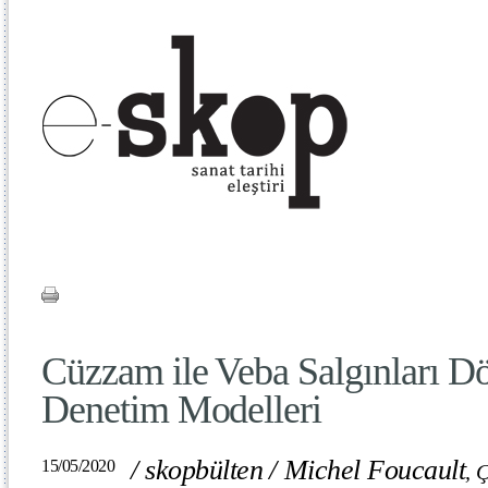
Cüzzam ile Veba Salgınları D
Denetim Modelleri
/
skopbülten
/
Michel Foucault
15/05/2020
,
Ç