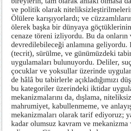
bireylerin, tam olarak ahlaki olmasa d
ve politik olarak niteliksizleştirilmeler
Ölülere karışıyorlardı; ve cüzzamlıları
ölerek başka bir dünyaya göçtüklerinin i
cenaze töreni izliyordu. Bu da onların 
devredilebileceği anlamına geliyordu. 
(tecrit), sürülme, ve günümüzdeki tabi
uygulamaları bulunuyordu. Deliler, suçl
çocuklar ve yoksullar üzerinde uygulan
de hâlâ bu tabirlerle açıkladığımızı d
bu kategoriler üzerindeki iktidar uygu
mekanizmalarını da, dışlama, niteliksiz
mahrumiyet, kabullenmeme, ve anlayış
mekanizmaları olarak tarif ediyoruz; y
kadar olumsuz kavram ve mekanizma va