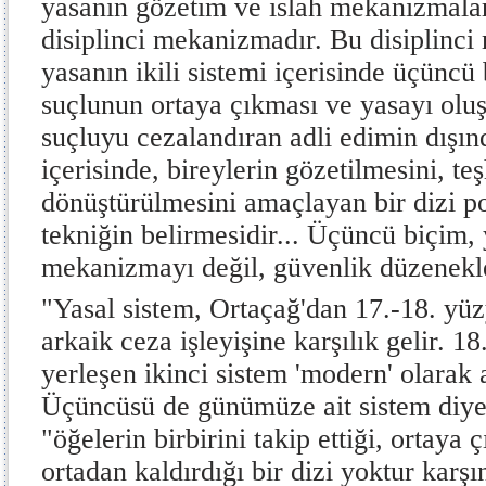
yasanın gözetim ve ıslah mekanizmaları
disiplinci mekanizmadır. Bu disiplinci
yasanın ikili sistemi içerisinde üçüncü b
suçlunun ortaya çıkması ve yasayı olu
suçluyu cezalandıran adli edimin dışı
içerisinde, bireylerin gözetilmesini, te
dönüştürülmesini amaçlayan bir dizi pol
tekniğin belirmesidir... Üçüncü biçim, 
mekanizmayı değil, güvenlik düzenekler
"Yasal sistem, Ortaçağ'dan 17.-18. yüz
arkaik ceza işleyişine karşılık gelir. 18
yerleşen ikinci sistem 'modern' olarak a
Üçüncüsü de günümüze ait sistem diyebi
"öğelerin birbirini takip ettiği, ortaya 
ortadan kaldırdığı bir dizi yoktur karşı