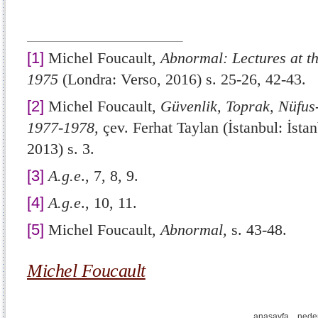
[1]
Michel Foucault,
Abnormal: Lectures at t
1975
(Londra: Verso, 2016) s. 25-26, 42-43.
[2]
Michel Foucault,
Güvenlik, Toprak, Nüfus
1977-1978,
çev. Ferhat Taylan (İstanbul: İstan
2013) s. 3.
[3]
A.g.e
.,
7, 8, 9.
[4]
A.g.e
.,
10, 11.
[5]
Michel Foucault,
Abnormal,
s. 43-48.
Michel Foucault
anasayfa
nede