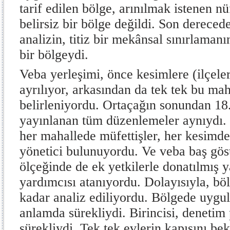
tarif edilen bölge, arınılmak istenen n
belirsiz bir bölge değildi. Son derecede
analizin, titiz bir mekânsal sınırlaman
bir bölgeydi.
Veba yerleşimi, önce kesimlere (ilçele
ayrılıyor, arkasından da tek tek bu mah
belirleniyordu. Ortaçağın sonundan 18.
yayınlanan tüm düzenlemeler aynıydı. 
her mahallede müfettişler, her kesimd
yönetici bulunuyordu. Ve veba baş göst
ölçeğinde de ek yetkilerle donatılmış ya
yardımcısı atanıyordu. Dolayısıyla, bö
kadar analiz ediliyordu. Bölgede uygul
anlamda sürekliydi. Birincisi, deneti
sürekliydi. Tek tek evlerin kapısını be