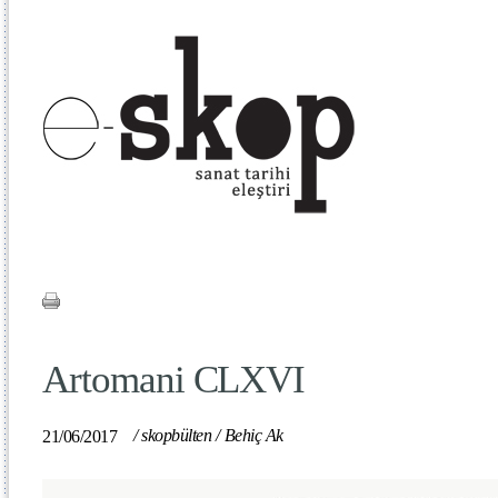
Artomani CLXVI
/
skopbülten
/
Behiç Ak
21/06/2017