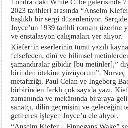
Londra’daki White Cube galerisinde 7
2023 tarihleri arasında “Anselm Kief
başlıklı bir sergi düzenleniyor. Sergid
Joyce’un 1939 tarihli romanı üzerine y
ve enstalasyon çalışmaları yer alıyor.
Kiefer’in eserlerinin tümü yazılı kayna
felsefeden, dinî ve bilimsel metinlerde
şamandıralar gibidir [bu metinler],” di
birinden ötekine yüzüyorum”. Norveç 
metafiziği, Paul Celan ve Ingeborg Ba
birbirinden farklı çok sayıda yazı, Kief
zamanında ve mekânında biraraya gelir
sanatçı, dilin geçmişini ve geleceğini t
getirerek işleyen Joyce’u ele alıyor.
“Anselm Kiefer – Finnegans Wake” se