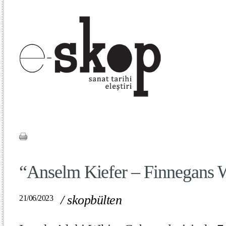
“Anselm Kiefer – Finnegans 
/
skopbülten
21/06/2023