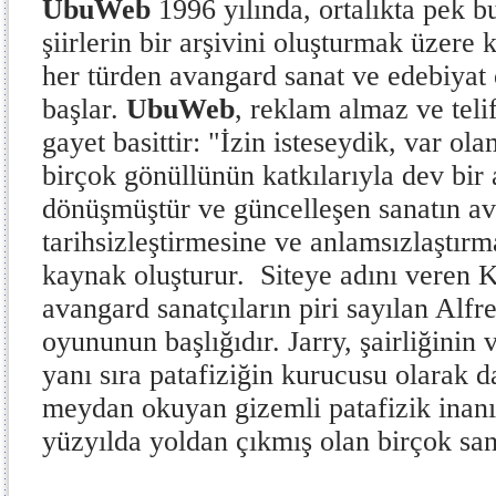
UbuWeb
1996 yılında, ortalıkta pek 
şiirlerin bir arşivini oluşturmak üzere
her türden avangard sanat ve edebiyat 
başlar.
UbuWeb
, reklam almaz ve tel
gayet basittir: "İzin isteseydik, var ol
birçok gönüllünün katkılarıyla dev bir
dönüşmüştür ve güncelleşen sanatın a
tarihsizleştirmesine ve anlamsızlaştırm
kaynak oluşturur. Siteye adını veren Kr
avangard sanatçıların piri sayılan Alfr
oyununun başlığıdır. Jarry, şairliğinin 
yanı sıra patafiziğin kurucusu olarak da
meydan okuyan gizemli patafizik inanı
yüzyılda yoldan çıkmış olan birçok sana