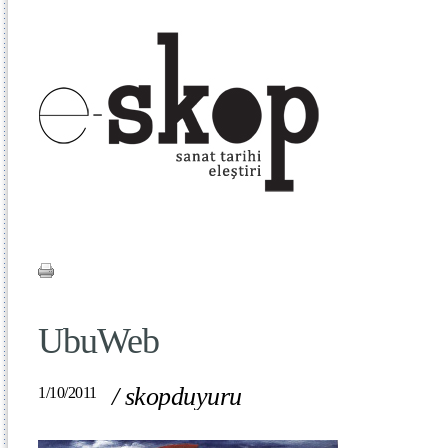
UbuWeb
/
skopduyuru
1/10/2011