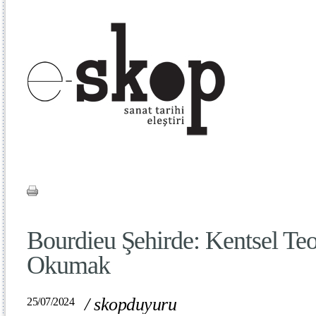
Bourdieu Şehirde: Kentsel Te
Okumak
/
skopduyuru
25/07/2024