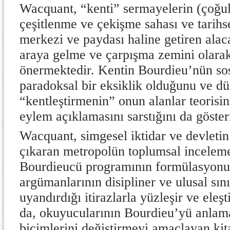
Wacquant, “kenti” sermayelerin (çoğul
çeşitlenme ve çekişme sahası ve tarihs
merkezi ve paydası haline getiren alaca
araya gelme ve çarpışma zemini olara
önermektedir. Kentin Bourdieu’nün sos
paradoksal bir eksiklik olduğunu ve dü
“kentleştirmenin” onun alanlar teorisin
eylem açıklamasını sarstığını da göste
Wacquant, simgesel iktidar ve devletin
çıkaran metropolün toplumsal inceleme
Bourdieucü programının formülasyonu
argümanlarının disipliner ve ulusal sını
uyandırdığı itirazlarla yüzleşir ve eleşt
da, okuyucularının Bourdieu’yü anla
biçimlerini değiştirmeyi amaçlayan kit